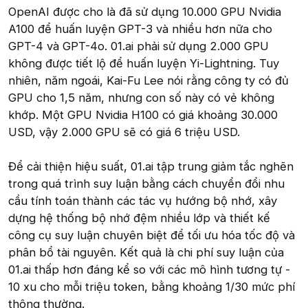
OpenAI được cho là đã sử dụng 10.000 GPU Nvidia
A100 để huấn luyện GPT-3 và nhiều hơn nữa cho
GPT-4 và GPT-4o. 01.ai phải sử dụng 2.000 GPU
không được tiết lộ để huấn luyện Yi-Lightning. Tuy
nhiên, năm ngoái, Kai-Fu Lee nói rằng công ty có đủ
GPU cho 1,5 năm, nhưng con số này có vẻ không
khớp. Một GPU Nvidia H100 có giá khoảng 30.000
USD, vậy 2.000 GPU sẽ có giá 6 triệu USD.
Để cải thiện hiệu suất, 01.ai tập trung giảm tắc nghẽn
trong quá trình suy luận bằng cách chuyển đổi nhu
cầu tính toán thành các tác vụ hướng bộ nhớ, xây
dựng hệ thống bộ nhớ đệm nhiều lớp và thiết kế
công cụ suy luận chuyên biệt để tối ưu hóa tốc độ và
phân bổ tài nguyên. Kết quả là chi phí suy luận của
01.ai thấp hơn đáng kể so với các mô hình tương tự -
10 xu cho mỗi triệu token, bằng khoảng 1/30 mức phí
thông thường.