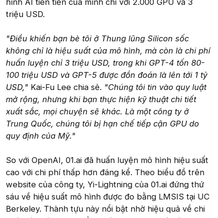
hình AI tiên tiến của mình chỉ với 2.000 GPU và 3
triệu USD.
"Điều khiến bạn bè tôi ở Thung lũng Silicon sốc
không chỉ là hiệu suất của mô hình, mà còn là chi phí
huấn luyện chỉ 3 triệu USD, trong khi GPT-4 tốn 80-
100 triệu USD và GPT-5 được đồn đoán là lên tới 1 tỷ
USD,"
Kai-Fu Lee chia sẻ.
"Chúng tôi tin vào quy luật
mở rộng, nhưng khi bạn thực hiện kỹ thuật chi tiết
xuất sắc, mọi chuyện sẽ khác. Là một công ty ở
Trung Quốc, chúng tôi bị hạn chế tiếp cận GPU do
quy định của Mỹ."
So với OpenAI, 01.ai đã huấn luyện mô hình hiệu suất
cao với chi phí thấp hơn đáng kể. Theo biểu đồ trên
website của công ty, Yi-Lightning của 01.ai đứng thứ
sáu về hiệu suất mô hình được đo bằng LMSIS tại UC
Berkeley. Thành tựu này nổi bật nhờ hiệu quả về chi