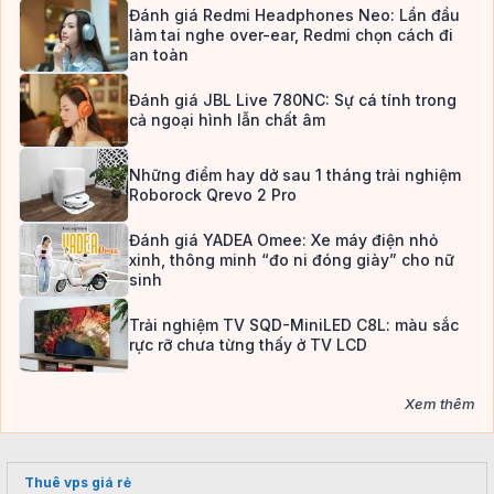
Đánh giá Redmi Headphones Neo: Lần đầu
làm tai nghe over-ear, Redmi chọn cách đi
an toàn
Đánh giá JBL Live 780NC: Sự cá tính trong
cả ngoại hình lẫn chất âm
Những điểm hay dở sau 1 tháng trải nghiệm
Roborock Qrevo 2 Pro
Đánh giá YADEA Omee: Xe máy điện nhỏ
xinh, thông minh “đo ni đóng giày” cho nữ
sinh
Trải nghiệm TV SQD-MiniLED C8L: màu sắc
rực rỡ chưa từng thấy ở TV LCD
Xem thêm
Thuê vps giá rẻ