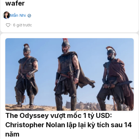
wafer
Mẫn Nhi
✔
6 giờ trước
The Odyssey vượt mốc 1 tỷ USD:
Christopher Nolan lập lại kỳ tích sau 14
năm