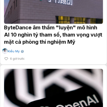
ByteDance âm thầm "luyện" mô hình
AI 10 nghìn tỷ tham số, tham vọng vượt
mặt cả phòng thí nghiệm Mỹ
Kiều My
✔
6 giờ trước