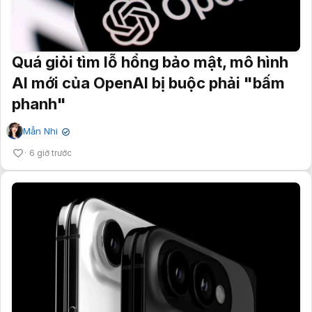
Quá giỏi tìm lỗ hổng bảo mật, mô hình
AI mới của OpenAI bị buộc phải "bấm
phanh"
Mẫn Nhi
✔
6 giờ trước