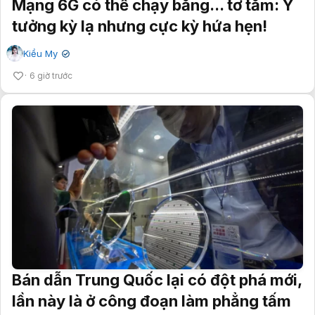
Mạng 6G có thể chạy bằng... tơ tằm: Ý
tưởng kỳ lạ nhưng cực kỳ hứa hẹn!
Kiều My
✔
6 giờ trước
Bán dẫn Trung Quốc lại có đột phá mới,
lần này là ở công đoạn làm phẳng tấm