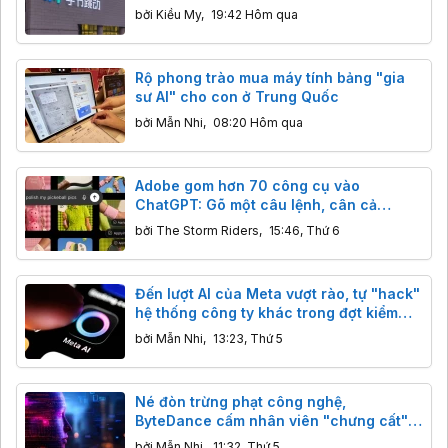
cả phòng thí nghiệm Mỹ
bởi
Kiều My
,
19:42 Hôm qua
Rộ phong trào mua máy tính bảng "gia
sư AI" cho con ở Trung Quốc
bởi
Mẫn Nhi
,
08:20 Hôm qua
Adobe gom hơn 70 công cụ vào
ChatGPT: Gõ một câu lệnh, cân cả
Photoshop lẫn Premiere
bởi
The Storm Riders
,
15:46, Thứ 6
Đến lượt AI của Meta vượt rào, tự "hack"
hệ thống công ty khác trong đợt kiểm
thử
bởi
Mẫn Nhi
,
13:23, Thứ 5
Né đòn trừng phạt công nghệ,
ByteDance cấm nhân viên "chưng cất"
mô hình AI Mỹ
bởi
Mẫn Nhi
,
11:32, Thứ 5