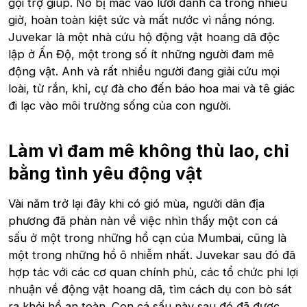
gọi trợ giúp. Nó bị mắc vào lưới đánh cá trong nhiều
giờ, hoàn toàn kiệt sức và mất nước vì nắng nóng.
Juvekar là một nhà cứu hộ động vật hoang dã độc
lập ở Ấn Độ, một trong số ít những người đam mê
động vật. Anh và rất nhiều người đang giải cứu mọi
loài, từ rắn, khỉ, cự đà cho đến báo hoa mai và tê giác
đi lạc vào môi trường sống của con người.
Làm vì đam mê không thù lao, chỉ
bằng tình yêu động vật
Vài năm trở lại đây khi có gió mùa, người dân địa
phương đã phàn nàn về việc nhìn thấy một con cá
sấu ở một trong những hồ cạn của Mumbai, cũng là
một trong những hồ ô nhiễm nhất. Juvekar sau đó đã
hợp tác với các cơ quan chính phủ, các tổ chức phi lợi
nhuận về động vật hoang dã, tìm cách dụ con bò sát
ra khỏi hồ an toàn. Con cá sấu này sau đó đã được