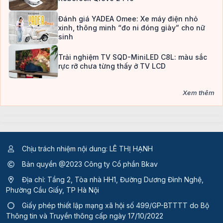
Đánh giá YADEA Omee: Xe máy điện nhỏ
xinh, thông minh “đo ni đóng giày” cho nữ
sinh
Trải nghiệm TV SQD-MiniLED C8L: màu sắc
rực rỡ chưa từng thấy ở TV LCD
Xem thêm
Chịu trách nhiệm nội dung: LÊ THỊ HẠNH
Bản quyền @2023 Công ty Cổ phần Bkav
Địa chỉ: Tầng 2, Tòa nhà HH1, Đường Dương Đình Nghệ,
Phường Cầu Giấy, TP Hà Nội
Giấy phép thiết lập mạng xã hội số 499/GP-BTTTT
do Bộ
Thông tin và Truyền thông cấp ngày 17/10/2022