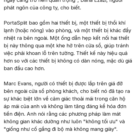
ngày càng trở nên quan trọng", Daria Ezazi, người
phát ngôn của công ty, cho biết.
PortaSplit bao gồm hai thiết bị, một thiết bị thổi khí
lạnh (hoặc nóng) vào phòng, và một thiết bị khác đẩy
nhiệt ra bên ngoài. Một ống dẫn hẹp kết nối hai thiết
bị này thông qua một khe hở trên cửa sổ, giúp tránh
việc phải khoan lỗ trên tường. Thiết kế này hiệu quả
hơn so với các thiết bị không có dàn nóng, mặc dù giá
ban đầu cao hơn.
Marc Evans, người có thiết bị được lắp trên giá đỡ
bên ngoài cửa sổ phòng khách, cho biết nó đã tạo ra
sự khác biệt lớn về cảm giác thoải mái trong căn hộ
áp mái của anh và không làm tăng đáng kể hóa đơn
tiền điện. Anh nói rằng các phương pháp làm mát
không gian khác dường như luôn "không tối ưu" và
"giống như cố gắng đi bộ mà không mang giày".