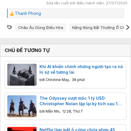
Sửa lần cuối bởi điều hành viên:
27/07/2025
Thanh Phong
C
ả
Từ khóa
m
Châu Âu Dùng Điều Hòa
Nắng Nóng Bất Thường Ở Châu
x
ú
c
:
CHỦ ĐỀ TƯƠNG TỰ
Khi AI khiến chính những người tạo ra nó
lo sợ về tương lai
bởi
Christine May
,
38 phút
The Odyssey vượt mốc 1 tỷ USD:
Christopher Nolan lập lại kỳ tích sau 14
năm
bởi
Mẫn Nhi
,
12:28, Thứ 7
Netflix làm mất ổ cứng chứa phim 45