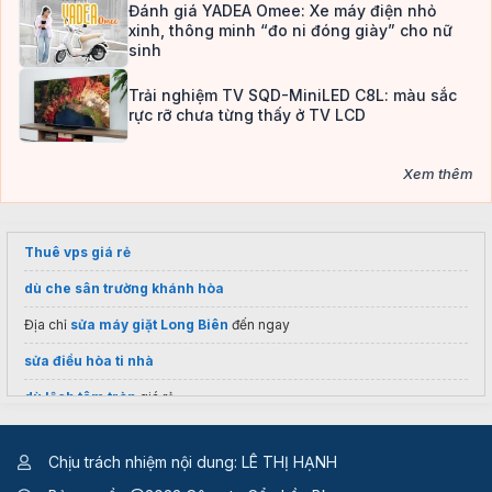
Đánh giá YADEA Omee: Xe máy điện nhỏ
xinh, thông minh “đo ni đóng giày” cho nữ
sinh
Trải nghiệm TV SQD-MiniLED C8L: màu sắc
rực rỡ chưa từng thấy ở TV LCD
Xem thêm
Thuê vps giá rẻ
dù che sân trường khánh hòa
Địa chỉ
sửa máy giặt Long Biên
đến ngay
sửa điều hòa ti nhà
dù lệch tâm tròn
giá rẻ
Tư vấn
cổng tự động
trọn gói
Chịu trách nhiệm nội dung: LÊ THỊ HẠNH
Báo giá
cửa tự động Polaris
chuẩn Hàn Quốc