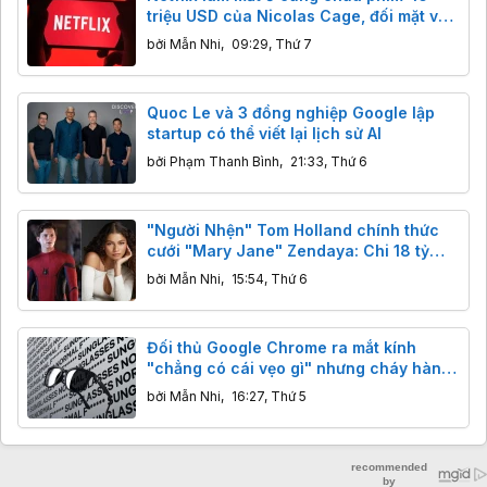
triệu USD của Nicolas Cage, đối mặt vụ
kiện 105 triệu USD
bởi
Mẫn Nhi
,
09:29, Thứ 7
Quoc Le và 3 đồng nghiệp Google lập
startup có thể viết lại lịch sử AI
bởi
Phạm Thanh Bình
,
21:33, Thứ 6
"Người Nhện" Tom Holland chính thức
cưới "Mary Jane" Zendaya: Chi 18 tỷ
bao trọn điền trang, khách đến dự không
bởi
Mẫn Nhi
,
15:54, Thứ 6
được mang điện thoại
Đối thủ Google Chrome ra mắt kính
"chẳng có cái vẹo gì" nhưng cháy hàng
ngay lập tức
bởi
Mẫn Nhi
,
16:27, Thứ 5