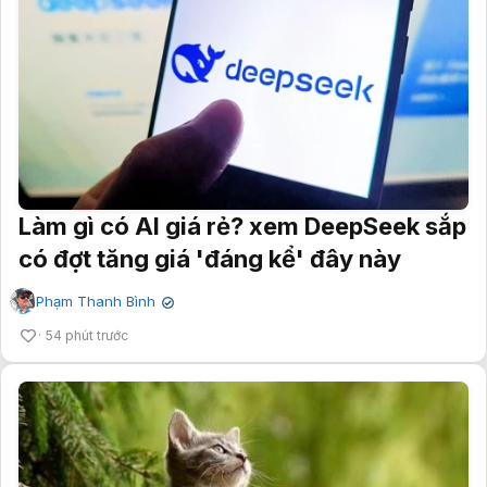
Làm gì có AI giá rẻ? xem DeepSeek sắp
có đợt tăng giá 'đáng kể' đây này
Phạm Thanh Bình
✔
54 phút trước