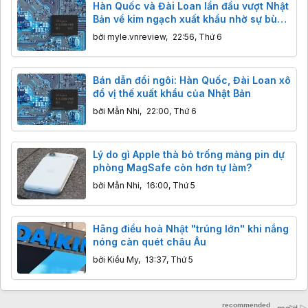
Hàn Quốc và Đài Loan lần đầu vượt Nhật
Bản về kim ngạch xuất khẩu nhờ sự bùng
nổ của AI
bởi
myle.vnreview
,
22:56, Thứ 6
Bán dẫn đổi ngôi: Hàn Quốc, Đài Loan xô
đổ vị thế xuất khẩu của Nhật Bản
bởi
Mẫn Nhi
,
22:00, Thứ 6
Lý do gì Apple thà bỏ trống mảng pin dự
phòng MagSafe còn hơn tự làm?
bởi
Mẫn Nhi
,
16:00, Thứ 5
Hãng điều hoà Nhật "trúng lớn" khi nắng
nóng càn quét châu Âu
bởi
Kiều My
,
13:37, Thứ 5