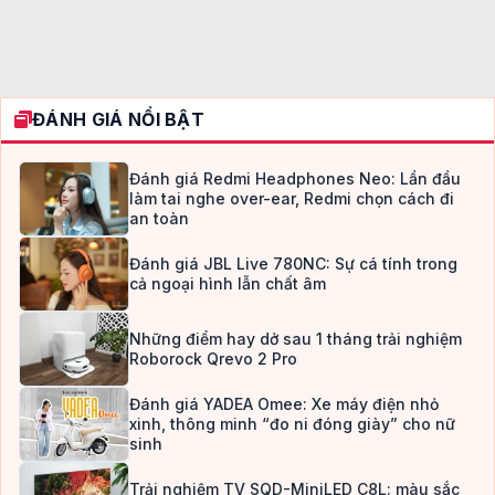
ĐÁNH GIÁ NỔI BẬT
Đánh giá Redmi Headphones Neo: Lần đầu
làm tai nghe over-ear, Redmi chọn cách đi
an toàn
Đánh giá JBL Live 780NC: Sự cá tính trong
cả ngoại hình lẫn chất âm
Những điểm hay dở sau 1 tháng trải nghiệm
Roborock Qrevo 2 Pro
Đánh giá YADEA Omee: Xe máy điện nhỏ
xinh, thông minh “đo ni đóng giày” cho nữ
sinh
Trải nghiệm TV SQD-MiniLED C8L: màu sắc