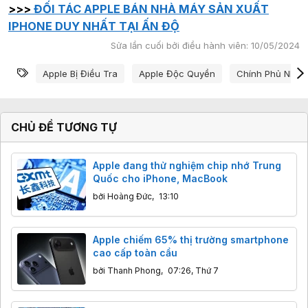
>>>
ĐỐI TÁC APPLE BÁN NHÀ MÁY SẢN XUẤT
IPHONE DUY NHẤT TẠI ẤN ĐỘ
Sửa lần cuối bởi điều hành viên:
10/05/2024
Từ khóa
Apple Bị Điều Tra
Apple Độc Quyền
Chính Phủ Nhật 
CHỦ ĐỀ TƯƠNG TỰ
Apple đang thử nghiệm chip nhớ Trung
Quốc cho iPhone, MacBook
bởi
Hoàng Đức
,
13:10
Apple chiếm 65% thị trường smartphone
cao cấp toàn cầu
bởi
Thanh Phong
,
07:26, Thứ 7