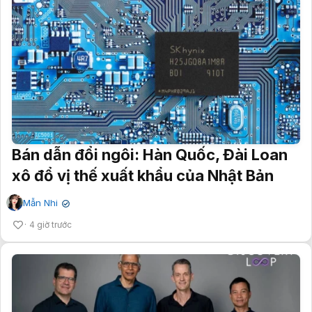
Bán dẫn đổi ngôi: Hàn Quốc, Đài Loan
xô đổ vị thế xuất khẩu của Nhật Bản
Mẫn Nhi
✔
4 giờ trước