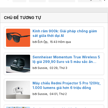
x
ú
c
:
CHỦ ĐỀ TƯƠNG TỰ
Kính râm 900k: Giải pháp chống giám
sát giữa thời đại AI
bởi
Ếch Ộp
,
15:43 Hôm qua
Sennheiser Momentum True Wireless 5
lộ giá 299,90 Euro và 5 màu sắc ấn
tượng
bởi
Sussie
,
02:29, Thứ 3
Máy chiếu Redmi Projector 5 Pro 120Hz,
1.000 lumens giá hơn 6 triệu đồng
bởi
Sussie
,
04:01, Thứ 2