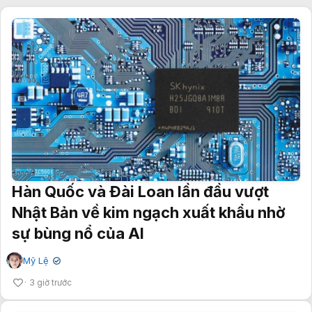
Hàn Quốc và Đài Loan lần đầu vượt
Nhật Bản về kim ngạch xuất khẩu nhờ
sự bùng nổ của AI
Mỹ Lệ
✔
3 giờ trước