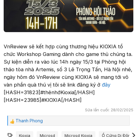
VnReview sẽ kết hợp cùng thương hiệu KIOXIA tổ
chức Workshop Gaming dành cho game thủ chúng ta.
Sự kiện diễn ra vào lúc 14h ngày 15/3 tại Phòng hội
thảo tòa nhà Artemis, số 3 Lê Trọng Tấn, Hà Nội nhé,
ngày hôm đó VnReview cùng KIOXIA sẽ mang tới vô
vàn phần quà thú vị tôi sẽ link đăng ký ở
đây
[HASH=31823]#thẻnhớKioxia[/HASH]
[HASH=23985]#KIOXIA[/HASH]
Sửa lần cuối:
28/02/2025
Thanh Phong
C
ả
Từ khóa
m
Kioxia
Microsd
Microsd Kioxia
Ổ Cứng Di Động