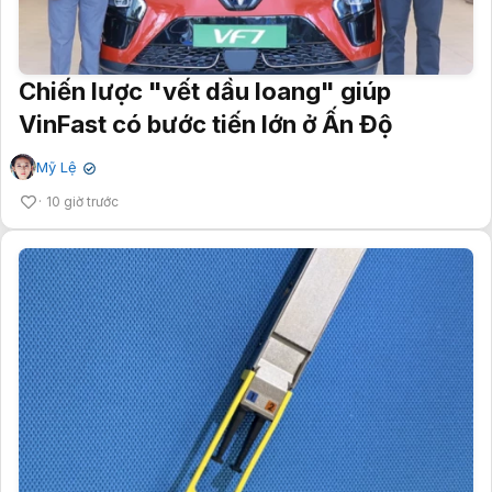
Chiến lược "vết dầu loang" giúp
VinFast có bước tiến lớn ở Ấn Độ
Mỹ Lệ
✔
10 giờ trước