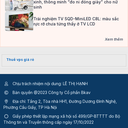
xinh, thông minh “đo ni đóng giày” cho nữ
sinh
Trải nghiệm TV SQD-MiniLED C8L: màu sắc
rực rỡ chưa từng thấy ở TV LCD
Xem thêm
Thuê vps giá rẻ
Chịu trách nhiệm nội dung: LÊ THỊ HẠNH
Bản quyền @2023 Công ty Cổ phần Bkav
Địa chỉ: Tầng 2, Tòa nhà HH1, Đường Dương Đình Nghệ,
Phường Cầu Giấy, TP Hà Nội
Giấy phép thiết lập mạng xã hội số 499/GP-BTTTT
do Bộ
Thông tin và Truyền thông cấp ngày 17/10/2022