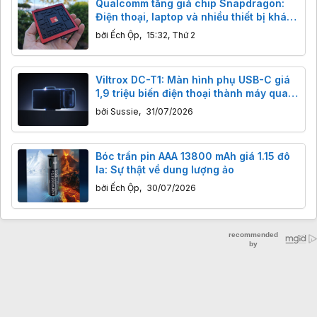
Qualcomm tăng giá chip Snapdragon:
Điện thoại, laptop và nhiều thiết bị khác
sẽ đắt hơn từ 2027
bởi
Ếch Ộp
,
15:32, Thứ 2
Viltrox DC-T1: Màn hình phụ USB-C giá
1,9 triệu biến điện thoại thành máy quay
vlog chuyên nghiệp
bởi
Sussie
,
31/07/2026
Bóc trần pin AAA 13800 mAh giá 1.15 đô
la: Sự thật về dung lượng ảo
bởi
Ếch Ộp
,
30/07/2026