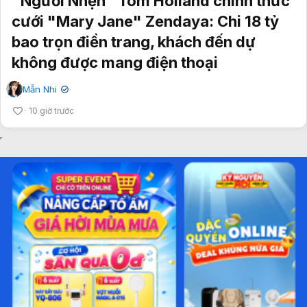
"Người Nhện" Tom Holland chính thức
cưới "Mary Jane" Zendaya: Chi 18 tỷ
bao trọn điền trang, khách đến dự
không được mang điện thoại
Mẫn Nhi
✔
10 giờ trước