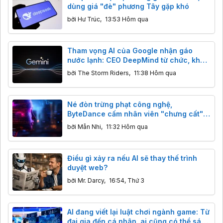
dùng giá "đè" phương Tây gặp khó
bởi
Hư Trúc
,
13:53 Hôm qua
Tham vọng AI của Google nhận gáo
nước lạnh: CEO DeepMind từ chức, khả
năng lập trình của Gemini bị Claude,
bởi
The Storm Riders
,
11:38 Hôm qua
GPT cho "ngửi khói"
Né đòn trừng phạt công nghệ,
ByteDance cấm nhân viên "chưng cất"
mô hình AI Mỹ
bởi
Mẫn Nhi
,
11:32 Hôm qua
Điều gì xảy ra nếu AI sẽ thay thế trình
duyệt web?
bởi
Mr. Darcy
,
16:54, Thứ 3
AI đang viết lại luật chơi ngành game: Từ
đại gia đến cá nhân, ai cũng có thể sáng