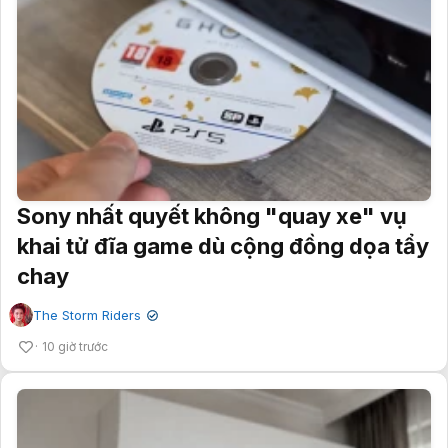
Sony nhất quyết không "quay xe" vụ
khai tử đĩa game dù cộng đồng dọa tẩy
chay
The Storm Riders
✔
10 giờ trước