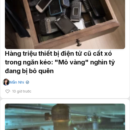
Hàng triệu thiết bị điện tử cũ cất xó
trong ngăn kéo: "Mỏ vàng" nghìn tỷ
đang bị bỏ quên
Mẫn Nhi
✔
10 giờ trước