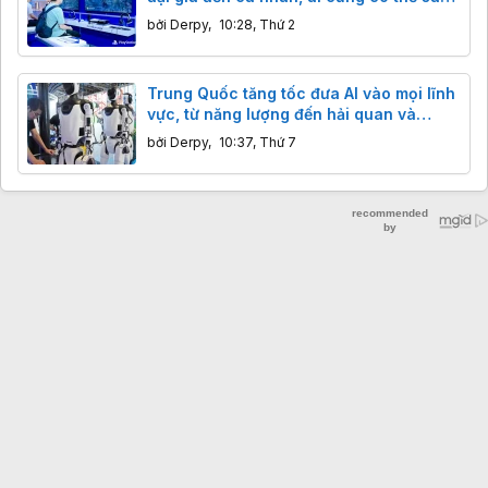
tạo
bởi
Derpy
,
10:28, Thứ 2
Trung Quốc tăng tốc đưa AI vào mọi lĩnh
vực, từ năng lượng đến hải quan và
logistics
bởi
Derpy
,
10:37, Thứ 7