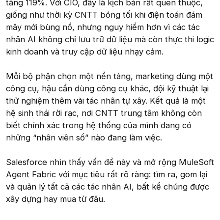
tăng 119%. Với CIO, đây là kịch bản rất quen thuộc,
giống như thời kỳ CNTT bóng tối khi điện toán đám
mây mới bùng nổ, nhưng nguy hiểm hơn vì các tác
nhân AI không chỉ lưu trữ dữ liệu mà còn thực thi logic
kinh doanh và truy cập dữ liệu nhạy cảm.
Mỗi bộ phận chọn một nền tảng, marketing dùng một
công cụ, hậu cần dùng công cụ khác, đội kỹ thuật lại
thử nghiệm thêm vài tác nhân tự xây. Kết quả là một
hệ sinh thái rời rạc, nơi CNTT trung tâm không còn
biết chính xác trong hệ thống của mình đang có
những “nhân viên số” nào đang làm việc.
Salesforce nhìn thấy vấn đề này và mở rộng MuleSoft
Agent Fabric với mục tiêu rất rõ ràng: tìm ra, gom lại
và quản lý tất cả các tác nhân AI, bất kể chúng được
xây dựng hay mua từ đâu.