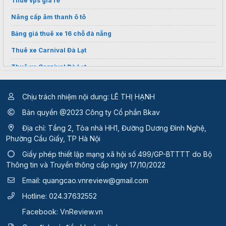
Thuê vps giá rẻ
Nâng cấp âm thanh ô tô
Bảng giá thuê xe 16 chỗ đà nẵng
Thuê xe Carnival Đà Lạt
Thuê xe Carnival Đà Lạt
đổi bằng lái xe nước ngoài sang việt nam
Chịu trách nhiệm nội dung: LÊ THỊ HẠNH
Bản quyền @2023 Công ty Cổ phần Bkav
Địa chỉ: Tầng 2, Tòa nhà HH1, Đường Dương Đình Nghệ,
Phường Cầu Giấy, TP Hà Nội
Giấy phép thiết lập mạng xã hội số 499/GP-BTTTT
do Bộ
Thông tin và Truyền thông cấp ngày 17/10/2022
Email:
quangcao.vnreview@gmail.com
Hotline:
024.37632552
Facebook:
VnReview.vn