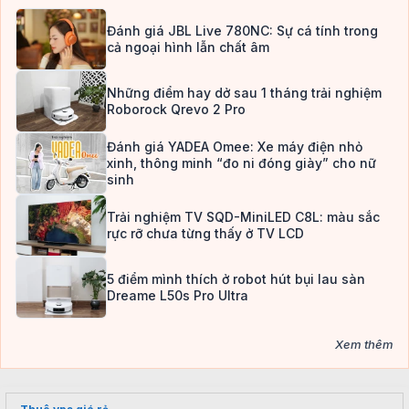
Đánh giá JBL Live 780NC: Sự cá tính trong
cả ngoại hình lẫn chất âm
Những điểm hay dở sau 1 tháng trải nghiệm
Roborock Qrevo 2 Pro
Đánh giá YADEA Omee: Xe máy điện nhỏ
xinh, thông minh “đo ni đóng giày” cho nữ
sinh
Trải nghiệm TV SQD-MiniLED C8L: màu sắc
rực rỡ chưa từng thấy ở TV LCD
5 điểm mình thích ở robot hút bụi lau sàn
Dreame L50s Pro Ultra
Xem thêm