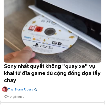
Sony nhất quyết không "quay xe" vụ
khai tử đĩa game dù cộng đồng dọa tẩy
chay
The Storm Riders
✔
9 giờ trước