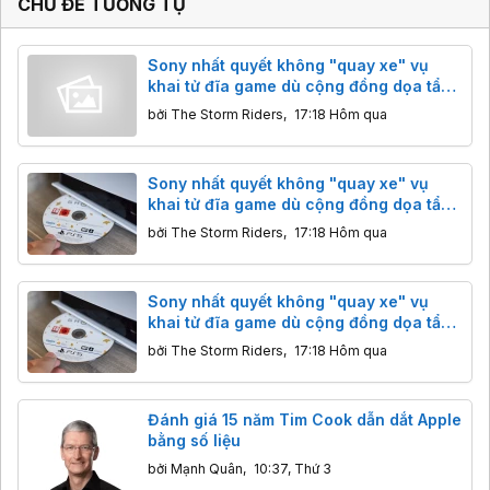
CHỦ ĐỀ TƯƠNG TỰ
c
:
Sony nhất quyết không "quay xe" vụ
khai tử đĩa game dù cộng đồng dọa tẩy
chay
bởi
The Storm Riders
,
17:18 Hôm qua
Sony nhất quyết không "quay xe" vụ
khai tử đĩa game dù cộng đồng dọa tẩy
chay
bởi
The Storm Riders
,
17:18 Hôm qua
Sony nhất quyết không "quay xe" vụ
khai tử đĩa game dù cộng đồng dọa tẩy
chay
bởi
The Storm Riders
,
17:18 Hôm qua
Đánh giá 15 năm Tim Cook dẫn dắt Apple
bằng số liệu
bởi
Mạnh Quân
,
10:37, Thứ 3