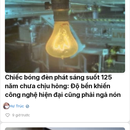
Chiếc bóng đèn phát sáng suốt 125
năm chưa chịu hỏng: Độ bền khiến
công nghệ hiện đại cũng phải ngả nón
Hư Trúc
✔
9 giờ trước