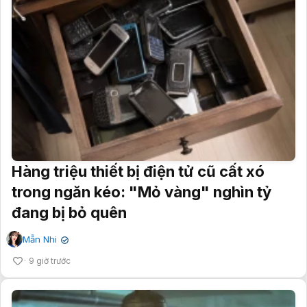
Hàng triệu thiết bị điện tử cũ cất xó
trong ngăn kéo: "Mỏ vàng" nghìn tỷ
đang bị bỏ quên
Mẫn Nhi
✔
9 giờ trước