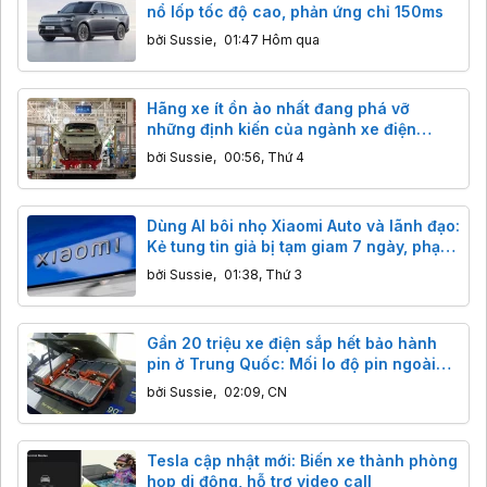
nổ lốp tốc độ cao, phản ứng chỉ 150ms
bởi
Sussie
,
01:47 Hôm qua
Hãng xe ít ồn ào nhất đang phá vỡ
những định kiến của ngành xe điện
Trung Quốc
bởi
Sussie
,
00:56, Thứ 4
Dùng AI bôi nhọ Xiaomi Auto và lãnh đạo:
Kẻ tung tin giả bị tạm giam 7 ngày, phạt
tiền
bởi
Sussie
,
01:38, Thứ 3
Gần 20 triệu xe điện sắp hết bảo hành
pin ở Trung Quốc: Mối lo độ pin ngoài
giá rẻ, hiểm họa khôn lường
bởi
Sussie
,
02:09, CN
Tesla cập nhật mới: Biến xe thành phòng
họp di động, hỗ trợ video call