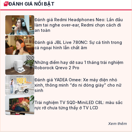
ĐÁNH GIÁ NỔI BẬT
Đánh giá Redmi Headphones Neo: Lần đầu
làm tai nghe over-ear, Redmi chọn cách đi
an toàn
Đánh giá JBL Live 780NC: Sự cá tính trong
cả ngoại hình lẫn chất âm
Những điểm hay dở sau 1 tháng trải nghiệm
Roborock Qrevo 2 Pro
Đánh giá YADEA Omee: Xe máy điện nhỏ
xinh, thông minh “đo ni đóng giày” cho nữ
sinh
Trải nghiệm TV SQD-MiniLED C8L: màu sắc
rực rỡ chưa từng thấy ở TV LCD
Xem thêm