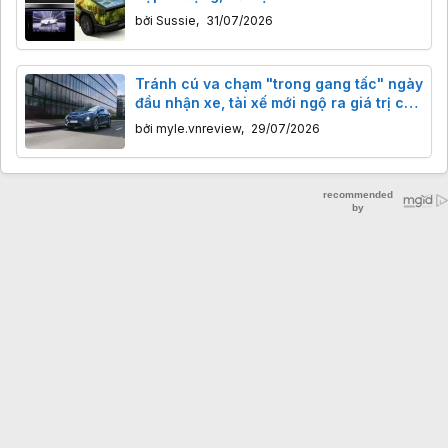
bởi
Sussie
,
31/07/2026
Tránh cú va chạm "trong gang tấc" ngày
đầu nhận xe, tài xế mới ngộ ra giá trị của
công nghệ
bởi
myle.vnreview
,
29/07/2026