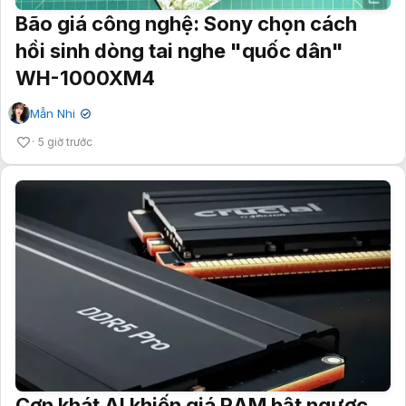
Bão giá công nghệ: Sony chọn cách
hồi sinh dòng tai nghe "quốc dân"
WH-1000XM4
Mẫn Nhi
✔
5 giờ trước
Cơn khát AI khiến giá RAM bật ngược