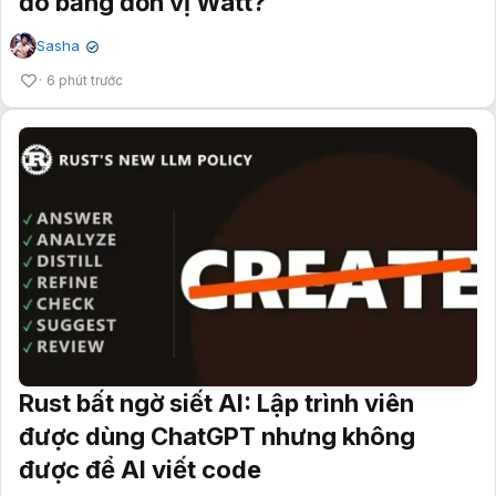
đo bằng đơn vị Watt?
Sasha
✔
6 phút trước
Rust bất ngờ siết AI: Lập trình viên
được dùng ChatGPT nhưng không
được để AI viết code