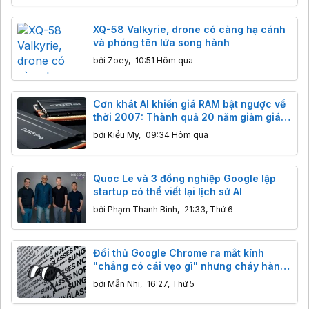
XQ-58 Valkyrie, drone có càng hạ cánh
và phóng tên lửa song hành
bởi
Zoey
,
10:51 Hôm qua
Cơn khát AI khiến giá RAM bật ngược về
thời 2007: Thành quả 20 năm giảm giá
"bốc hơi" chỉ sau vài tháng
bởi
Kiều My
,
09:34 Hôm qua
Quoc Le và 3 đồng nghiệp Google lập
startup có thể viết lại lịch sử AI
bởi
Phạm Thanh Bình
,
21:33, Thứ 6
Đối thủ Google Chrome ra mắt kính
"chẳng có cái vẹo gì" nhưng cháy hàng
ngay lập tức
bởi
Mẫn Nhi
,
16:27, Thứ 5