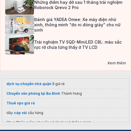
Những điểm hay dở sau 1 tháng trải nghiệm
Roborock Qrevo 2 Pro
Đánh giá YADEA Omee: Xe máy điện nhỏ
xinh, thông minh “đo ni đóng giày” cho nữ
sinh
Trải nghiệm TV SQD-MiniLED C8L: màu sắc
rực rỡ chưa từng thấy ở TV LCD
Xem thêm
dịch vụ chuyển nhà quận 5
giá rẻ
Chuyển văn phòng tại Ba Đình
Thành Hưng
Thuê vps giá rẻ
dây
cáp vải
cẩu hàng
Chọn
Phần mềm chuyển phát nhanh
thông minh