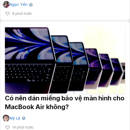
Ngọc Yến
✔
8 phút trước
Có nên dán miếng bảo vệ màn hình cho
MacBook Air không?
Mỹ Lệ
✔
14 phút trước