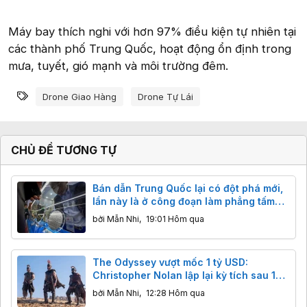
Máy bay thích nghi với hơn 97% điều kiện tự nhiên tại
các thành phố Trung Quốc, hoạt động ổn định trong
mưa, tuyết, gió mạnh và môi trường đêm.
Từ khóa
Drone Giao Hàng
Drone Tự Lái
CHỦ ĐỀ TƯƠNG TỰ
Bán dẫn Trung Quốc lại có đột phá mới,
lần này là ở công đoạn làm phẳng tấm
wafer
bởi
Mẫn Nhi
,
19:01 Hôm qua
The Odyssey vượt mốc 1 tỷ USD:
Christopher Nolan lập lại kỳ tích sau 14
năm
bởi
Mẫn Nhi
,
12:28 Hôm qua