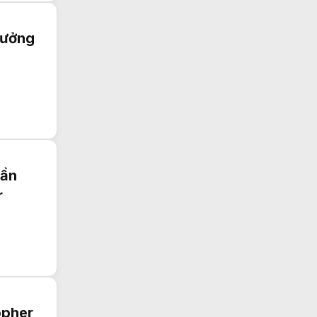
tưởng
lần
r
opher