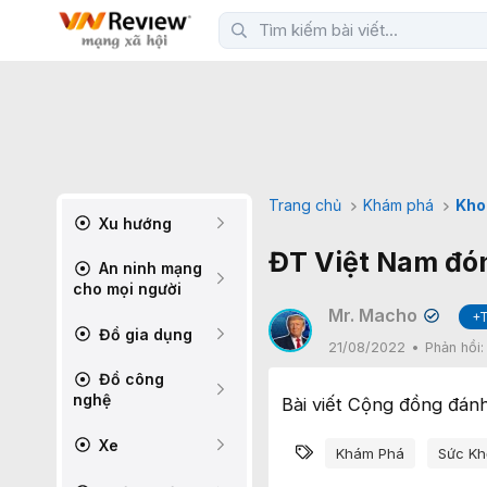
Trang chủ
Khám phá
Kho
Xu hướng
ĐT Việt Nam đón
An ninh mạng
cho mọi người
Mr. Macho
+
✔
Đồ gia dụng
21/08/2022
Phản hồi
Đồ công
nghệ
Bài viết Cộng đồng đánh
Xe
Từ khóa
Khám Phá
Sức Kh