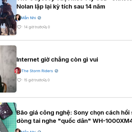
Nolan lập lại kỳ tích sau 14 năm
Mẫn Nhi
✔
14 giờ trước
0
Internet giờ chẳng còn gì vui
The Storm Riders
✔
15 giờ trước
0
Bão giá công nghệ: Sony chọn cách hồi 
dòng tai nghe "quốc dân" WH-1000XM