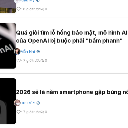
Kiều My
✔
6 giờ trước
0
Quá giỏi tìm lỗ hổng bảo mật, mô hình AI
của OpenAI bị buộc phải "bấm phanh"
Mẫn Nhi
✔
7 giờ trước
0
2026 sẽ là năm smartphone gập bùng n
Hư Trúc
✔
7 giờ trước
0