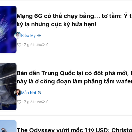
Mạng 6G có thể chạy bằng... tơ tằm: Ý 
kỳ lạ nhưng cực kỳ hứa hẹn!
Kiều My
✔
7 giờ trước
0
Bán dẫn Trung Quốc lại có đột phá mới, 
này là ở công đoạn làm phẳng tấm wafe
Mẫn Nhi
✔
7 giờ trước
0
The Odyssey vượt mốc 1 tỷ USD: Christ