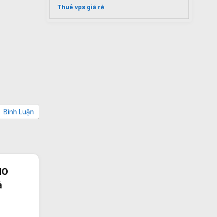
Thuê vps giá rẻ
Bình Luận
10
ả