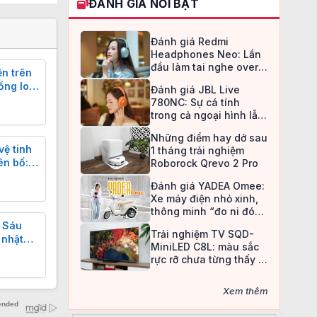
ĐÁNH GIÁ NỔI BẬT
Đánh giá Redmi
Headphones Neo: Lần
đầu làm tai nghe over-
ện trên
ear, Redmi chọn cách đi
ồng loạt
Đánh giá JBL Live
an toàn
tên lửa
780NC: Sự cá tính
Trung
trong cả ngoại hình lẫn
chất âm
Những điểm hay dở sau
ệ tinh
1 tháng trải nghiệm
ên bố:
Roborock Qrevo 2 Pro
ộ chính
Đánh giá YADEA Omee:
i GPS
Xe máy điện nhỏ xinh,
thông minh “đo ni đóng
giày” cho nữ sinh
 Sáu
Trải nghiệm TV SQD-
 nhật
MiniLED C8L: màu sắc
ngôi sao
rực rỡ chưa từng thấy ở
TV LCD
Xem thêm