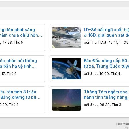
ng đèn phát sáng
LD-8A bất ngờ xuất hi
 năm chưa chịu hỏng:
J-16D, giới quan sát đ
hiến công nghệ hiện
thay đổi nhận định về 
,
17:23, Thứ 5
bởi
ThanhDat
,
15:41, Thứ 5
 phải ngả nón
chống radar mới của 
Quốc
ốc phản hồi thông
Bắc Đẩu nâng cấp 50 v
a bắn hạ vệ tinh
từ xa, Trung Quốc tuy
uốc
Công nghệ đột phá, đ
0:17, Thứ 4
bởi
Jinu
,
10:00, Thứ 4
xác centimet vượt trộ
iêu tân tinh 3 triệu
Tháng Tám ngắm sao:
: Bằng chứng từ bùn
hành tinh thẳng hàng,
 sâu
thực, nguyệt thực và 
8:39, Thứ 4
bởi
Jinu
,
08:39, Thứ 3
khổng lồ đáng sợ