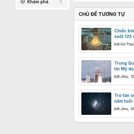
Khám phá
CHỦ ĐỀ TƯƠNG TỰ
Chiếc bó
suốt 125
Độ bền k
bởi
Hư Trúc
đại cũng
Trung Qu
tin Mỹ dọ
Trung Q
bởi
Jinu
,
1
Tro tàn s
năm tuổi
đáy biển
bởi
Jinu
,
0