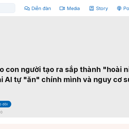
Diễn đàn
Media
Story
Po
do con người tạo ra sắp thành "hoài 
hi AI tự "ăn" chính mình và nguy cơ 
 dõi
:
0