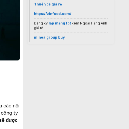
Thuê vps giá rẻ
https://zinfood.com/
Đăng ký
lắp mạng fpt
xem Ngoại Hạng Anh
giá rẻ
minea group buy
Marketing ngành vật liệu xây dựng
Thuê vps giá rẻ
ảnh thanh gươm diệt quỷ
www.bavariahaus.net
hình nền ipad
http://www.uniquewedding.com.vn/
Wesbiste
https://mangfpt.vn/
của FPT
tên kí tự đặc biệt
 các nội
 công ty
https://zingserver.com/bang-gia-vps-
singapore/
 sẽ được