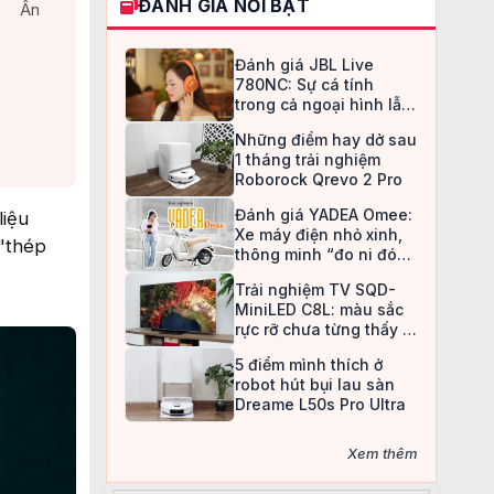
ĐÁNH GIÁ NỔI BẬT
Ẩn
Đánh giá JBL Live
780NC: Sự cá tính
trong cả ngoại hình lẫn
chất âm
Những điểm hay dở sau
1 tháng trải nghiệm
Roborock Qrevo 2 Pro
Đánh giá YADEA Omee:
liệu
Xe máy điện nhỏ xinh,
 "thép
thông minh “đo ni đóng
giày” cho nữ sinh
Trải nghiệm TV SQD-
MiniLED C8L: màu sắc
rực rỡ chưa từng thấy ở
TV LCD
5 điểm mình thích ở
robot hút bụi lau sàn
Dreame L50s Pro Ultra
Xem thêm