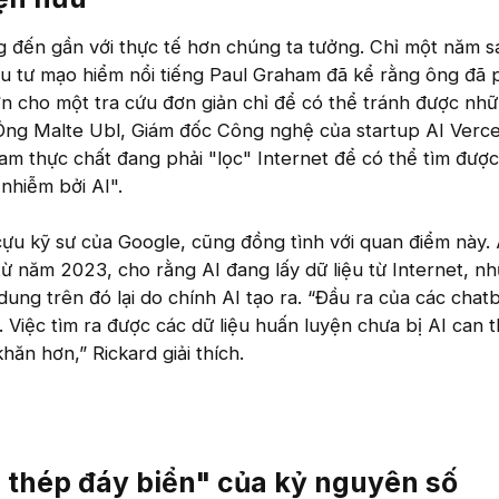
 đến gần với thực tế hơn chúng ta tưởng. Chỉ một năm s
u tư mạo hiểm nổi tiếng Paul Graham đã kể rằng ông đã p
n cho một tra cứu đơn giản chỉ để có thể tránh được nh
Ông Malte Ubl, Giám đốc Công nghệ của startup AI Verce
am thực chất đang phải "lọc" Internet để có thể tìm đượ
 nhiễm bởi AI".
ựu kỹ sư của Google, cũng đồng tình với quan điểm này.
 từ năm 2023, cho rằng AI đang lấy dữ liệu từ Internet, n
ung trên đó lại do chính AI tạo ra. “Đầu ra của các chatb
 Việc tìm ra được các dữ liệu huấn luyện chưa bị AI can t
ăn hơn,” Rickard giải thích.
thép đáy biển" của kỷ nguyên số