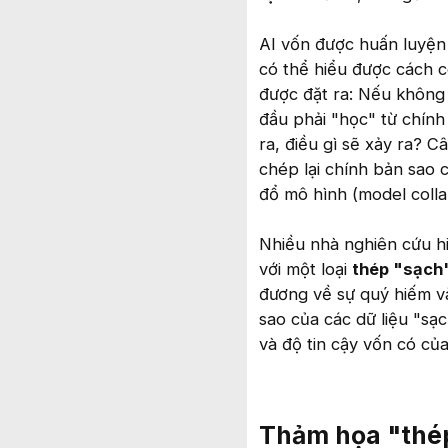
AI vốn được huấn luyện 
có thể hiểu được cách c
được đặt ra: Nếu không 
đầu phải "học" từ chín
ra, điều gì sẽ xảy ra? 
chép lại chính bản sao 
đổ mô hình (model colla
Nhiều nhà nghiên cứu h
với một loại
thép "sạch
đương về sự quý hiếm và
sao của các dữ liệu "sạ
và độ tin cậy vốn có của
Thảm họa "thép 