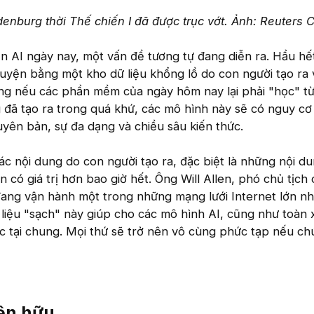
enburg thời Thế chiến I đã được trục vớt. Ảnh: Reuters 
iển AI ngày nay, một vấn đề tương tự đang diễn ra. Hầu h
uyện bằng một kho dữ liệu khổng lồ do con người tạo ra 
ưng nếu các phần mềm của ngày hôm nay lại phải "học" t
đã tạo ra trong quá khứ, các mô hình này sẽ có nguy cơ
guyên bản, sự đa dạng và chiều sâu kiến thức.
ác nội dung do con người tạo ra, đặc biệt là những nội du
ên có giá trị hơn bao giờ hết. Ông Will Allen, phó chủ tịch
đang vận hành một trong những mạng lưới Internet lớn nh
 liệu "sạch" này giúp cho các mô hình AI, cũng như toàn x
 tại chung. Mọi thứ sẽ trở nên vô cùng phức tạp nếu ch
ện hữu