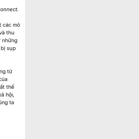
Connect.
ết các mô
và thu
ừ những
 bị sụp
ng từ
 của
ất thế
ã hội,
úng ta