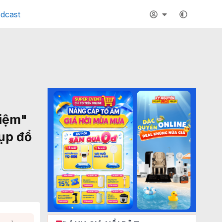
dcast
niệm"
sụp đổ