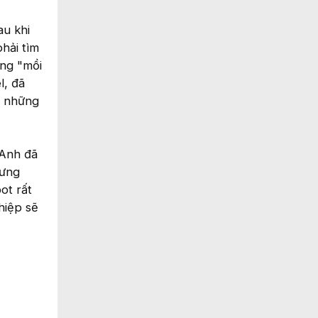
au khi
hải tìm
ững "mồi
l, đã
c những
 Anh đã
hưng
ot rất
hiệp sẽ