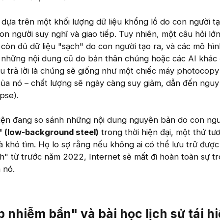
dựa trên một khối lượng dữ liệu khổng lồ do con người tạ
on người suy nghĩ và giao tiếp. Tuy nhiên, một câu hỏi lớ
còn đủ dữ liệu "sạch" do con người tạo ra, và các mô hìn
h những nội dung cũ do bản thân chúng hoặc các AI khác 
Câu trả lời là chúng sẽ giống như một chiếc máy photocopy
của nó – chất lượng sẽ ngày càng suy giảm, dẫn đến nguy
pse).
iện đang so sánh những nội dung nguyên bản do con ngườ
" (low-background steel)
trong thời hiện đại, một thứ tư
 khó tìm. Họ lo sợ rằng nếu không ai có thể lưu trữ đượ
ch" từ trước năm 2022, Internet sẽ mất đi hoàn toàn sự t
 nó.
nhiễm bẩn" và bài học lịch sử tái h