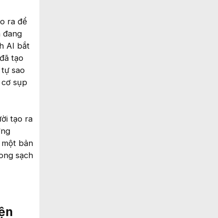
o ra để
n đang
h AI bắt
đã tạo
 tự sao
 cơ sụp
i tạo ra
ơng
c một bản
rong sạch
iện