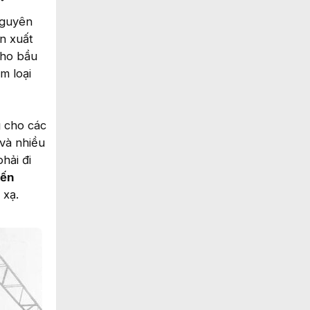
nguyên
ản xuất
cho bầu
m loại
g cho các
 và nhiều
hải đi
iến
 xạ.