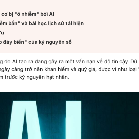
cơ bị "ô nhiễm" bởi AI​
m bẩn" và bài học lịch sử tái hiện​
u​
 đáy biển" của kỷ nguyên số​
 do AI tạo ra đang gây ra một vấn nạn về độ tin cậy. Dữ 
ngày càng trở nên khan hiếm và quý giá, được ví như loại
ắm trước kỷ nguyên hạt nhân.