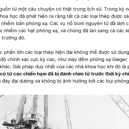
guồn từ một câu chuyện có thật trong lịch sử. Trong kỷ 
hoa học đã phát hiện ra rằng tất cả các loại thép được s
 nhiễm bẩn phóng xạ. Các vụ nổ bom nguyên tử đã làm 
bị nhiễm các hạt phóng xạ, và chúng đã lan sang cả các ki
 trường đó.
c phần lớn các loại thép hiện đại không thể được sử dụn
ỏi độ chính xác cực kỳ cao, như máy đếm phóng xạ Geiger
khác. Giải pháp duy nhất của các nhà khoa học khi đó là p
 cũ từ các chiến hạm đã bị đánh chìm từ trước thời kỳ ch
i đáy đại dương và không bị ảnh hưởng bởi các bụi phóng