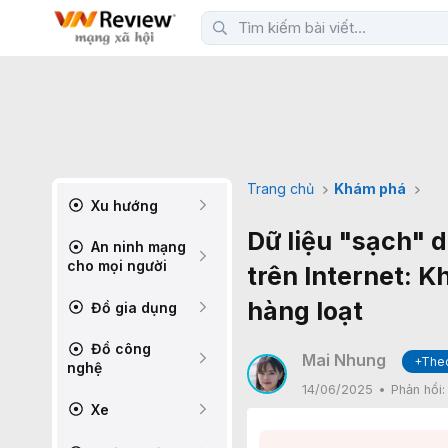
Trang chủ
Khám phá
Xu hướng
Dữ liệu "sạch" 
An ninh mạng
cho mọi người
trên Internet: K
hàng loạt
Đồ gia dụng
Đồ công
Mai Nhung
+Theo
nghệ
14/06/2025
Phản hồi
Xe