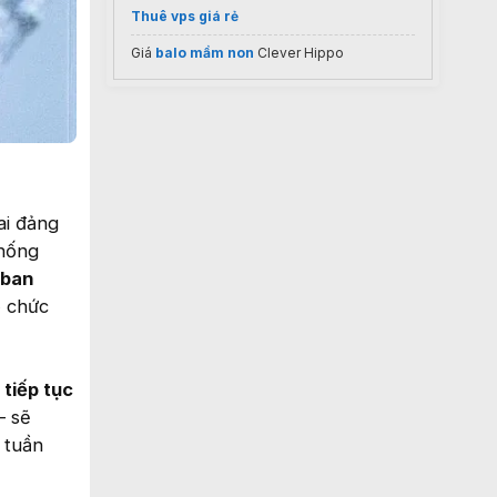
Thuê vps giá rẻ
Giá
balo mầm non
Clever Hippo
ai đảng
thống
 ban
ổ chức
 tiếp tục
– sẽ
 tuần