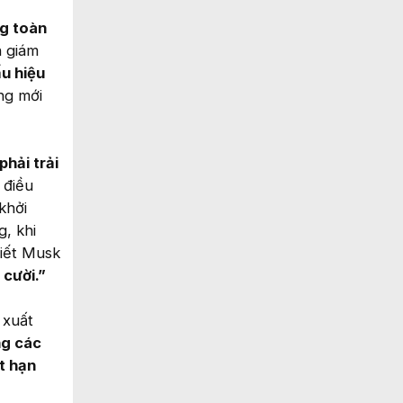
ng toàn
n giám
u hiệu
ng mới
phải trải
 điều
khởi
, khi
iết Musk
 cười.”
 xuất
ng các
t hạn