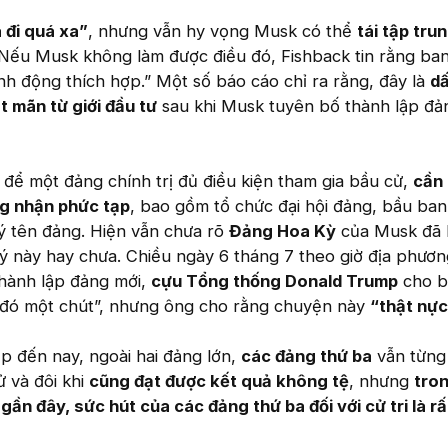
 đi quá xa”
, nhưng vẫn hy vọng Musk có thể
tái tập tru
 Nếu Musk không làm được điều đó, Fishback tin rằng ba
nh động thích hợp.” Một số báo cáo chỉ ra rằng, đây là
dấ
t mãn từ giới đầu tư
sau khi Musk tuyên bố thành lập đả
để một đảng chính trị đủ điều kiện tham gia bầu cử,
cần 
ng nhận phức tạp
, bao gồm tổ chức đại hội đảng, bầu ban
ý tên đảng. Hiện vẫn chưa rõ
Đảng Hoa Kỳ
của Musk đã 
ý này hay chưa. Chiều ngày 6 tháng 7 theo giờ địa phương
thành lập đảng mới,
cựu Tổng thống Donald Trump
cho b
ệc đó một chút”, nhưng ông cho rằng chuyện này
“thật nực
p đến nay, ngoài hai đảng lớn,
các đảng thứ ba
vẫn từng
ử và đôi khi
cũng đạt được kết quả không tệ
, nhưng
tro
ần đây, sức hút của các đảng thứ ba đối với cử tri là rấ