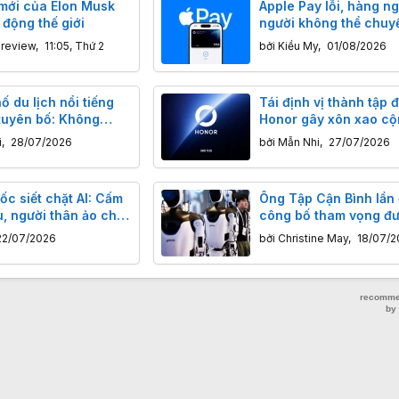
mới của Elon Musk
Apple Pay lỗi, hàng n
động thế giới
người không thể chuyể
thanh toán
nreview
,
11:05, Thứ 2
bởi
Kiều My
,
01/08/2026
 du lịch nổi tiếng
Tái định vị thành tập đ
tuyên bố: Không
Honor gây xôn xao c
 thêm bất kỳ du
vì logo mới bị tố "đạo 
i
,
28/07/2026
bởi
Mẫn Nhi
,
27/07/2026
ào
trắng trợn
c siết chặt AI: Cấm
Ông Tập Cận Bình lần
u, người thân ảo cho
công bố tham vọng đ
ành niên
Quốc trở thành nước 
22/07/2026
bởi
Christine May
,
18/07/2
hình "luật chơi AI" to