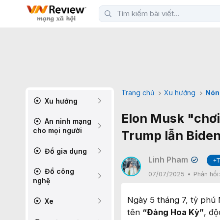
Trang chủ
Xu hướng
Nón
Xu hướng
Elon Musk "chơi
An ninh mạng
cho mọi người
Trump lẫn Biden
Đồ gia dụng
Linh Pham
+T
✔
Đồ công
07/07/2025
Phản hồi
nghệ
Ngày 5 tháng 7, tỷ phú
Xe
tên
“Đảng Hoa Kỳ”
, đ