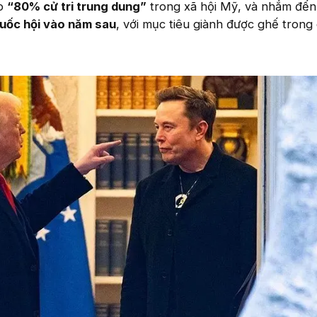
ho
“80% cử tri trung dung”
trong xã hội Mỹ, và nhắm đến
Quốc hội vào năm sau
, với mục tiêu giành được ghế trong