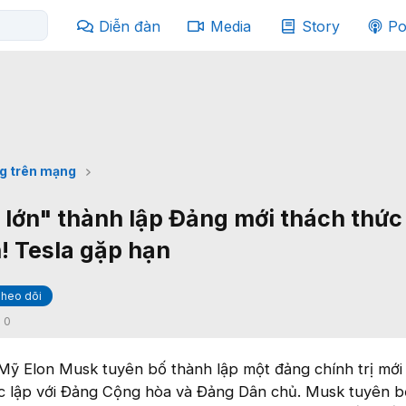
Diễn đàn
Media
Story
Po
g trên mạng
 lớn" thành lập Đảng mới thách thức
! Tesla gặp hạn
heo dõi
:
0
 Mỹ Elon Musk tuyên bố thành lập một đảng chính trị mớ
ộc lập với Đảng Cộng hòa và Đảng Dân chủ. Musk tuyên b