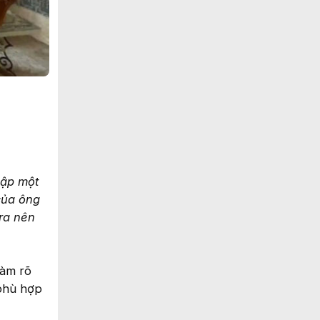
lập một
 của ông
 ra nên
làm rõ
 phù hợp