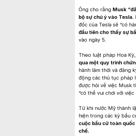
Ông cho rằng
Musk “đã
bộ sự chú ý vào Tesla
.
đốc của Tesla sẽ “có hà
đầu tiên cho thấy sự bấ
vào ngày 5.
Theo luật pháp Hoa Kỳ, 
qua một quy trình chứ
hành lâm thời và đăng k
động các thủ tục pháp l
được hỏi về việc Musk 
“có thể vui chơi với vi
Từ khi nước Mỹ thành lậ
hiện trong các kỳ bầu c
cuộc bầu cử toàn quốc g
chế.