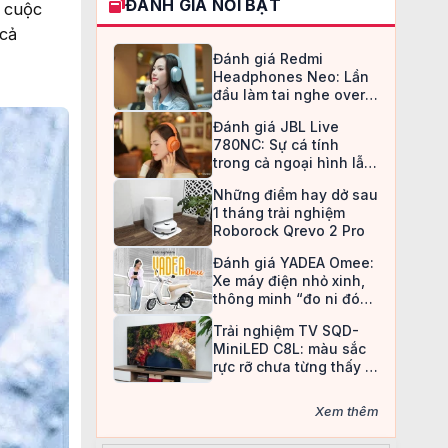
ĐÁNH GIÁ NỔI BẬT
 cuộc
 cả
Đánh giá Redmi
Headphones Neo: Lần
đầu làm tai nghe over-
ear, Redmi chọn cách đi
Đánh giá JBL Live
an toàn
780NC: Sự cá tính
trong cả ngoại hình lẫn
chất âm
Những điểm hay dở sau
1 tháng trải nghiệm
Roborock Qrevo 2 Pro
Đánh giá YADEA Omee:
Xe máy điện nhỏ xinh,
thông minh “đo ni đóng
giày” cho nữ sinh
Trải nghiệm TV SQD-
MiniLED C8L: màu sắc
rực rỡ chưa từng thấy ở
TV LCD
Xem thêm