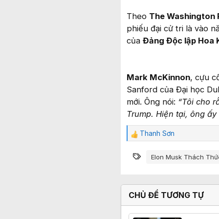
Theo
The Washington 
phiếu đại cử tri là vào 
của
Đảng Độc lập Hoa 
Mark McKinnon
, cựu c
Sanford của Đại học Duk
mới. Ông nói:
“Tôi cho r
Trump. Hiện tại, ông ấy
Thanh Sơn
C
ả
Từ khóa
m
Elon Musk Thách Thứ
x
ú
c
:
CHỦ ĐỀ TƯƠNG TỰ