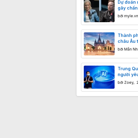
Dự đoán 
gây chấn 
bởi
myle.v
Thành phố
châu Âu 
muốn đón
bởi
Mẫn Nh
khách n
Trung Quố
người yê
trẻ vị th
bởi
Zoey
,