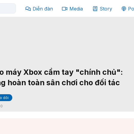
Diễn đàn
Media
Story
Po
o máy Xbox cầm tay "chính chủ":
g hoàn toàn sân chơi cho đối tác
o dõi
:
0