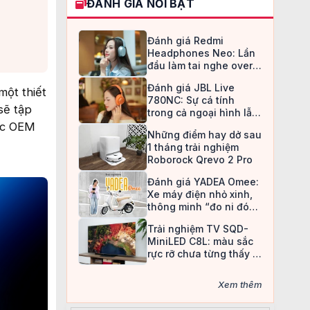
ĐÁNH GIÁ NỔI BẬT
Đánh giá Redmi
Headphones Neo: Lần
đầu làm tai nghe over-
ear, Redmi chọn cách đi
Đánh giá JBL Live
an toàn
một thiết
780NC: Sự cá tính
sẽ tập
trong cả ngoại hình lẫn
chất âm
tác OEM
Những điểm hay dở sau
1 tháng trải nghiệm
Roborock Qrevo 2 Pro
Đánh giá YADEA Omee:
Xe máy điện nhỏ xinh,
thông minh “đo ni đóng
giày” cho nữ sinh
Trải nghiệm TV SQD-
MiniLED C8L: màu sắc
rực rỡ chưa từng thấy ở
TV LCD
Xem thêm