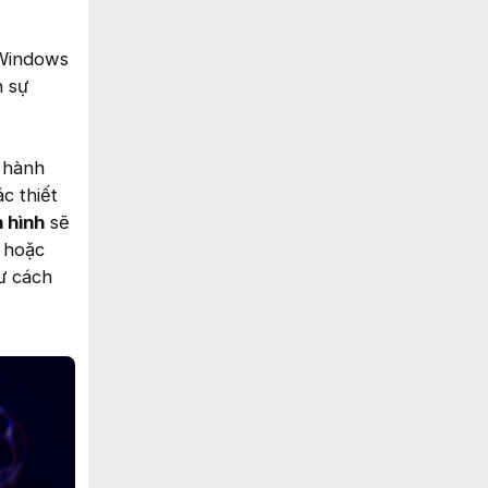
 Windows
h sự
 hành
c thiết
 hình
sẽ
i hoặc
ư cách