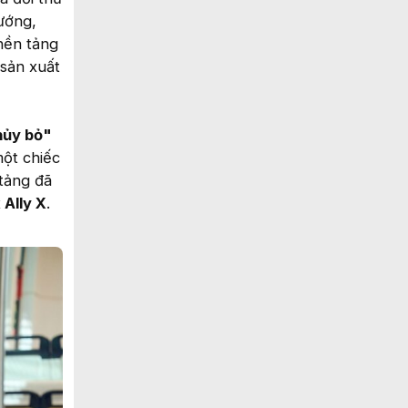
ướng,
nền tảng
 sản xuất
hủy bỏ"
một chiếc
tảng đã
Ally X
.