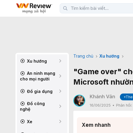
Trang chủ
Xu hướng
Xu hướng
"Game over" ch
An ninh mạng
cho mọi người
Microsoft nhườn
Đồ gia dụng
Khánh Vân
+The
Đồ công
16/06/2025
Phản hồi
nghệ
Xe
Xem nhanh