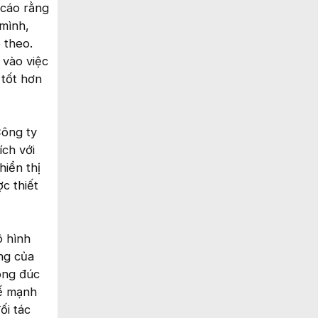
cáo rằng
 mình,
 theo.
 vào việc
 tốt hơn
Công ty
ích với
iển thị
c thiết
ô hình
ng của
đông đúc
hế mạnh
ối tác