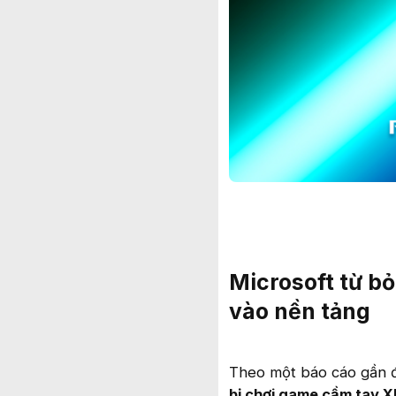
Microsoft từ b
vào nền tảng
Theo một báo cáo gần đ
bị chơi game cầm tay X