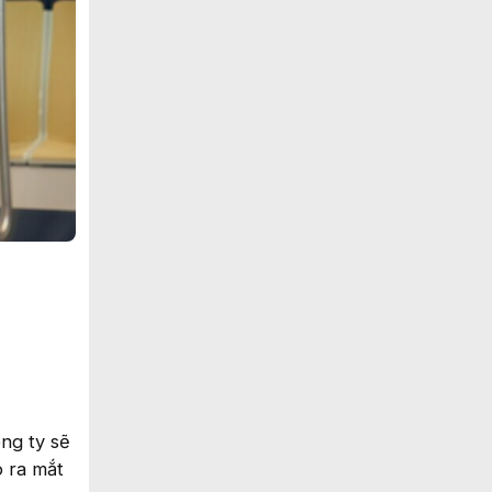
ông ty sẽ
o ra mắt