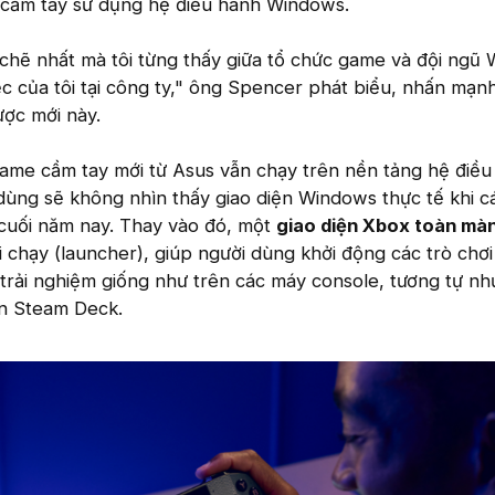
 cầm tay sử dụng hệ điều hành Windows.
 chẽ nhất mà tôi từng thấy giữa tổ chức game và đội ngũ
ệc của tôi tại công ty," ông Spencer phát biểu, nhấn mạn
ược mới này.
ame cầm tay mới từ Asus vẫn chạy trên nền tảng hệ điều
ng sẽ không nhìn thấy giao diện Windows thực tế khi cá
 cuối năm nay. Thay vào đó, một
giao diện Xbox toàn màn
ởi chạy (launcher), giúp người dùng khởi động các trò chơ
trải nghiệm giống như trên các máy console, tương tự nh
n Steam Deck.