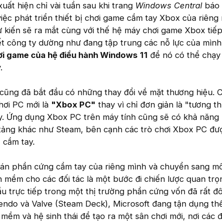
uất hiện chỉ vài tuần sau khi trang
Windows Central
báo 
iệc phát triển thiết bị chơi game cầm tay Xbox của riêng
ự kiến sẽ ra mắt cùng với thế hệ máy chơi game Xbox tiếp
ết công ty dường như đang tập trung các nỗ lực của mình
hơi game của hệ điều hành Windows 11
để nó có thể chạy
.
cũng đã bắt đầu có những thay đổi về mặt thương hiệu. 
chơi PC mới là
"Xbox PC"
thay vì chỉ đơn giản là "tương th
. Ứng dụng Xbox PC trên máy tính cũng sẽ có khả năng h
 tảng khác như Steam, bên cạnh các trò chơi Xbox PC đượ
ị cầm tay.
ự án phần cứng cầm tay của riêng mình và chuyển sang m
 mềm cho các đối tác là một bước đi chiến lược quan trọ
đầu trực tiếp trong một thị trường phần cứng vốn đã rất 
tendo và Valve (Steam Deck), Microsoft đang tận dụng t
 mềm và hệ sinh thái để tạo ra một sân chơi mới, nơi các đ