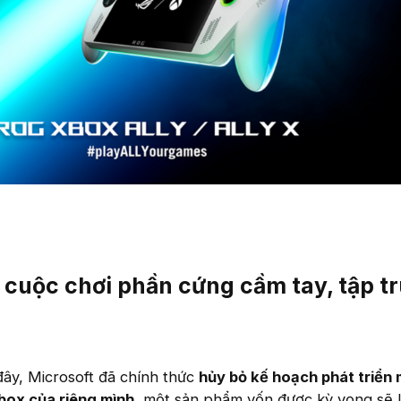
ỏ cuộc chơi phần cứng cầm tay, tập t
ây, Microsoft đã chính thức
hủy bỏ kế hoạch phát triển 
box của riêng mình
, một sản phẩm vốn được kỳ vọng sẽ l