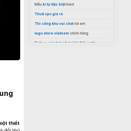
Mẫu
kí tự đặc biệt
best
Thuê vps giá rẻ
Thi công khu vui chơi
trẻ em
lego store vietnam
chính hãng
Dịch vụ
sửa tủ lạnh tại Hà Nội
uy tín
adobe bản quyền
uy tín
Đại lý Makita
rung
một thiết
à đối thủ