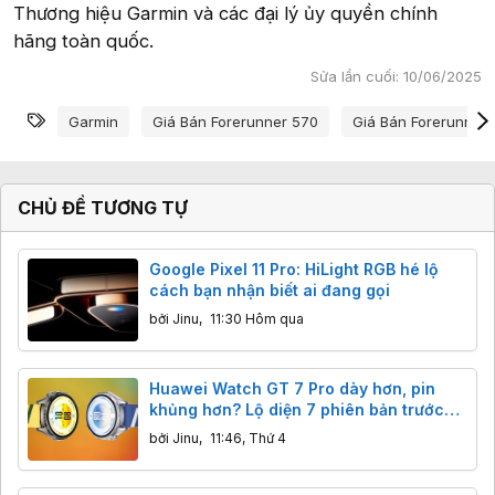
Thương hiệu Garmin và các đại lý ủy quyền chính
hãng toàn quốc.
Sửa lần cuối:
10/06/2025
Từ khóa
Garmin
Giá Bán Forerunner 570
Giá Bán Forerunner
CHỦ ĐỀ TƯƠNG TỰ
Google Pixel 11 Pro: HiLight RGB hé lộ
cách bạn nhận biết ai đang gọi
bởi
Jinu
,
11:30 Hôm qua
Huawei Watch GT 7 Pro dày hơn, pin
khủng hơn? Lộ diện 7 phiên bản trước
ngày ra mắt
bởi
Jinu
,
11:46, Thứ 4