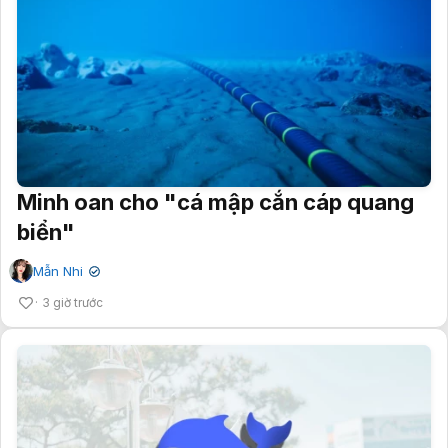
Minh oan cho "cá mập cắn cáp quang
biển"
Mẫn Nhi
✔
3 giờ trước