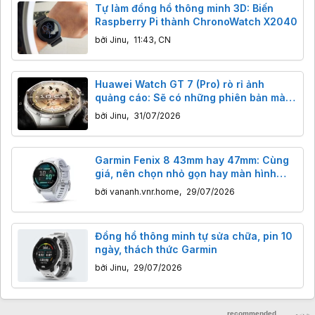
Tự làm đồng hồ thông minh 3D: Biến
Raspberry Pi thành ChronoWatch X2040
bởi
Jinu
,
11:43, CN
Huawei Watch GT 7 (Pro) rò rỉ ảnh
quảng cáo: Sẽ có những phiên bản màu
nào?
bởi
Jinu
,
31/07/2026
Garmin Fenix 8 43mm hay 47mm: Cùng
giá, nên chọn nhỏ gọn hay màn hình
lớn?
bởi
vananh.vnr.home
,
29/07/2026
Đồng hồ thông minh tự sửa chữa, pin 10
ngày, thách thức Garmin
bởi
Jinu
,
29/07/2026