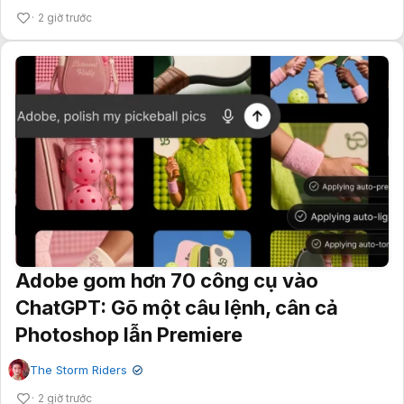
2 giờ trước
Adobe gom hơn 70 công cụ vào
ChatGPT: Gõ một câu lệnh, cân cả
Photoshop lẫn Premiere
The Storm Riders
✔
2 giờ trước