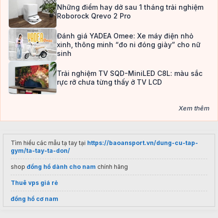
Những điểm hay dở sau 1 tháng trải nghiệm
Roborock Qrevo 2 Pro
Đánh giá YADEA Omee: Xe máy điện nhỏ
xinh, thông minh “đo ni đóng giày” cho nữ
sinh
Trải nghiệm TV SQD-MiniLED C8L: màu sắc
rực rỡ chưa từng thấy ở TV LCD
Xem thêm
Tìm hiểu các mẫu tạ tay tại
https://baoansport.vn/dung-cu-tap-
gym/ta-tay-ta-don/
shop
đồng hồ dành cho nam
chính hãng
Thuê vps giá rẻ
đồng hồ cơ nam
Đồng hồ treo tường trang trí