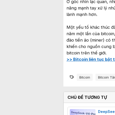
Ở góc nhìn lạc quan, nh
năng mạnh tay xử lý nhữ
lành mạnh hơn.
Một yếu tố khác thúc đẩy
năm một lần của bitcoin,
đào tiền ảo (miner) có 
khiến cho nguồn cung bi
bitcoin trên thế giới.
>> Bitcoin liên tục bật
Từ khóa
Bitcoin
Bitcoin Tă
CHỦ ĐỀ TƯƠNG TỰ
DeepSeek