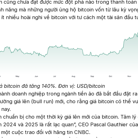
oin cũng chưa đạt được mức đột phá nào trong thanh toán
nh năng mà những người ủng hộ bitcoin vốn từ lâu kỳ vọn
ít nhiều hoài nghi về bitcoin với tư cách một tài sản đầu t
 bitcoin đã tăng 140%. Đơn vị: USD/bitcoin
hành doanh nghiệp trong ngành tiền ảo đã bắt đầu đặt ra
rường giá lên (bull run) mới, cho rằng giá bitcoin có thể 
 nay.
chuẩn bị cho một thời kỳ giá lên mới của bitcoin. Tâm lý
 2024 và 2025 là rất lạc quan”, CEO Pascal Gauthier của
một cuộc trao đổi với hãng tin CNBC.