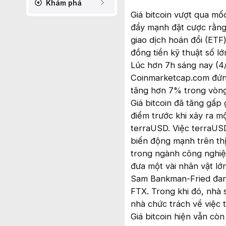
Khám phá
Giá bitcoin vượt qua mố
đẩy mạnh đặt cược rằng
giao dịch hoán đổi (ETF)
đồng tiền kỹ thuật số l
Lúc hơn 7h sáng nay (4/1
Coinmarketcap.com đứng
tăng hơn 7% trong vòng
Giá bitcoin đã tăng gấp 
điểm trước khi xảy ra m
terraUSD. Việc terraUSD
biến động mạnh trên thị
trong ngành công nghiệp
đưa một vài nhân vật lớ
Sam Bankman-Fried đang 
FTX. Trong khi đó, nhà
nhà chức trách về việc t
Giá bitcoin hiện vẫn còn