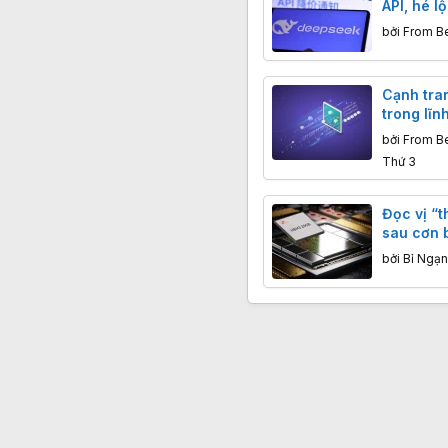
API, hé l
Pro
bởi
From Be
Cạnh tra
trong lĩn
ngày càn
bởi
From Be
giảm giá
Thứ 3
với Kimi
Đọc vị “
sau cơn 
nhớ toàn
bởi
Bỉ Ngạ