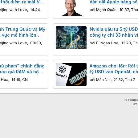
ộ thời điểm ra mắt V4
dẫn dắt Apple bằng số 
ijing with Love
,
14:44
bởi
Mạnh Quân
,
10:37, Thứ
nh Trung Quốc và Mỹ
Nvidia đầu tư 5 tỷ US
h vực mô hình lớn
công ty chỉ 33 nhân v
g gay gắt: Hàng Mỹ
không có sản phẩm n
ijing with Love
,
08:30,
bởi
Bỉ Ngạn Hoa
,
13:28, Th
 mạnh để cạnh tranh
 và DeepSeek
thủ phạm” chính đằng
Amazon chơi lớn: Rót 
bão giá RAM và bộ
tỷ USD vào OpenAI, ch
 cầu
thức sở hữu 5% cổ ph
n Hoa
,
14:19, CN
bởi
Mẫn Nhi
,
21:32, Thứ 7
trước thềm IPO