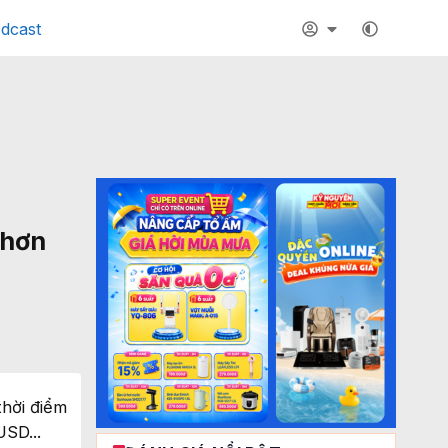
dcast
 hơn
thời điểm
USD...