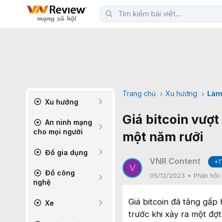
Trang chủ
Xu hướng
Làm
Xu hướng
Giá bitcoin vượ
An ninh mạng
cho mọi người
một năm rưỡi
Đồ gia dụng
VNR Content
+T
V
Đồ công
05/12/2023
Phản hồi
nghệ
Giá bitcoin đã tăng gấp
Xe
trước khi xảy ra một đợ