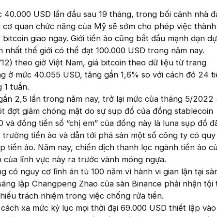
c 40.000 USD lần đầu sau 19 tháng, trong bối cảnh nhà đ
 cơ quan chức năng của Mỹ sẽ sớm cho phép việc thành
 bitcoin giao ngay. Giới tiền ảo cũng bắt đầu mạnh dạn dự
ớn nhất thế giới có thể đạt 100.000 USD trong năm nay.
2) theo giờ Việt Nam, giá bitcoin theo dữ liệu từ trang
 ở mức 40.055 USD, tăng gần 1,6% so với cách đó 24 ti
 1 tuần.
gần 2,5 lần trong năm nay, trở lại mức của tháng 5/2022 -
ột đợt giảm chóng mặt do sự sụp đổ của đồng stablecoin
 và đồng tiền số “chị em” của đồng này là luna sụp đổ đ
 trường tiền ảo và dẫn tới phá sản một số công ty có quy
 tiền ảo. Năm nay, chiến dịch thanh lọc ngành tiền ảo c
n của lĩnh vực này ra trước vành móng ngựa.
có nguy cơ lĩnh án tù 100 năm vì hành vi gian lận tại sàn
 sáng lập Changpeng Zhao của sàn Binance phải nhận tội 
hiếu trách nhiệm trong việc chống rửa tiền.
 cách xa mức kỷ lục mọi thời đại 69.000 USD thiết lập và