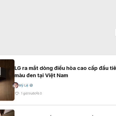
LG ra mắt dòng điều hòa cao cấp đầu ti
màu đen tại Việt Nam
Mỹ Lệ
✔
1 giờ trước
0