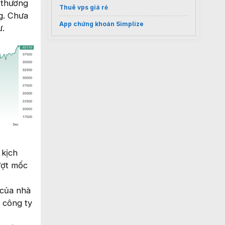
 thương
Thuê vps giá rẻ
g. Chưa
App chứng khoán Simplize
ư.
 kịch
vượt mốc
 của nhà
 công ty