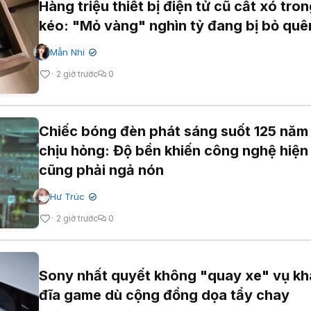
Hàng triệu thiết bị điện tử cũ cất xó tro
kéo: "Mỏ vàng" nghìn tỷ đang bị bỏ quê
Mẫn Nhi
✔
2 giờ trước
0
Chiếc bóng đèn phát sáng suốt 125 năm
chịu hỏng: Độ bền khiến công nghệ hiện
cũng phải ngả nón
Hư Trúc
✔
2 giờ trước
0
Sony nhất quyết không "quay xe" vụ kha
đĩa game dù cộng đồng dọa tẩy chay