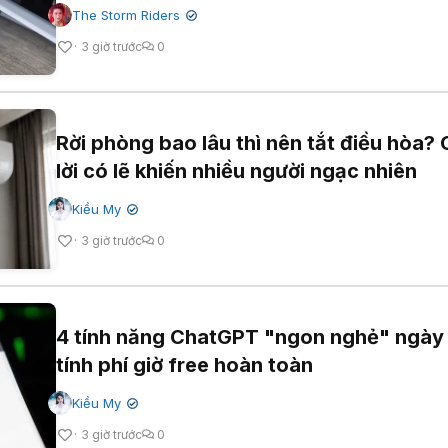
The Storm Riders
✔
3 giờ trước
0
Rời phòng bao lâu thì nên tắt điều hòa? 
lời có lẽ khiến nhiều người ngạc nhiên
Kiều My
✔
3 giờ trước
0
4 tính năng ChatGPT "ngon nghẻ" ngày
tính phí giờ free hoàn toàn
Kiều My
✔
3 giờ trước
0