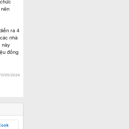
 chức
ở nên
diễn ra 4
 các nhà
c này
iệu đồng
:
11/05/2024
Cook