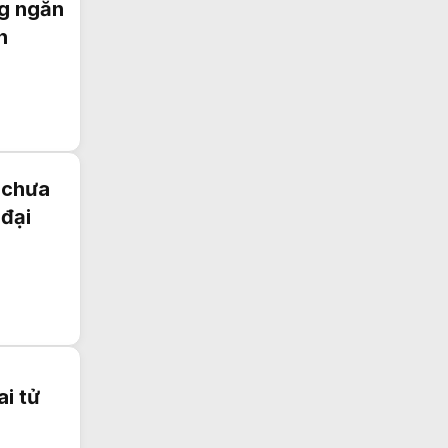
ng ngăn
n
 chưa
 đại
i tử