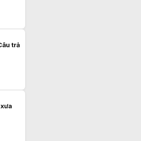
Câu trả
 xưa