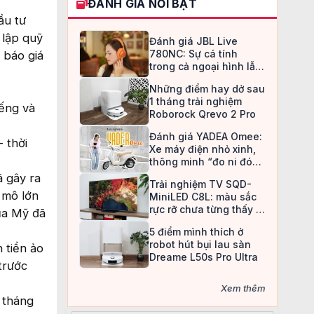
ĐÁNH GIÁ NỔI BẬT
ầu tư
 lập quỹ
Đánh giá JBL Live
780NC: Sự cá tính
 báo giá
trong cả ngoại hình lẫn
chất âm
Những điểm hay dở sau
1 tháng trải nghiệm
ếng và
Roborock Qrevo 2 Pro
Đánh giá YADEA Omee:
 thời
Xe máy điện nhỏ xinh,
thông minh “đo ni đóng
giày” cho nữ sinh
ã gây ra
Trải nghiệm TV SQD-
 mô lớn
MiniLED C8L: màu sắc
rực rỡ chưa từng thấy ở
ủa Mỹ đã
TV LCD
5 điểm mình thích ở
robot hút bụi lau sàn
 tiền ảo
Dreame L50s Pro Ultra
trước
Xem thêm
o tháng