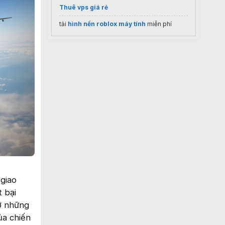
Thuê vps giá rẻ
tải
hình nền roblox máy tính
miễn phí
giao
t bại
vỡ những
ủa chiến