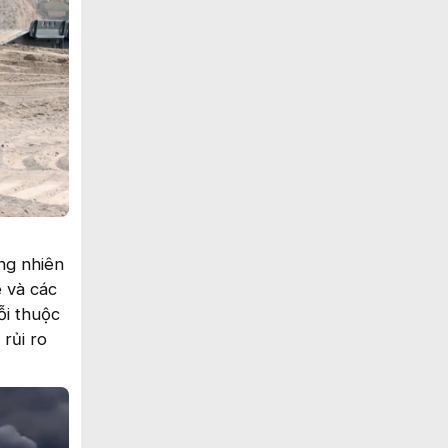
ùng nhiên
 và các
ỗi thuộc
 rủi ro