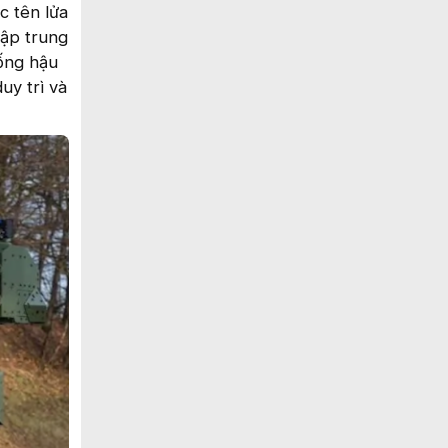
c tên lửa
lập trung
hống hậu
uy trì và