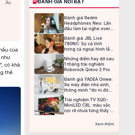
ĐÁNH GIÁ NỔI BẬT
Ẩn
Đánh giá Redmi
Headphones Neo: Lần
đầu làm tai nghe over-
ear, Redmi chọn cách đi
Đánh giá JBL Live
an toàn
780NC: Sự cá tính
trong cả ngoại hình lẫn
khấu của
chất âm
h như
Những điểm hay dở sau
1 tháng trải nghiệm
”, có khả
Roborock Qrevo 2 Pro
ng thể
Đánh giá YADEA Omee:
Xe máy điện nhỏ xinh,
thông minh “đo ni đóng
giày” cho nữ sinh
Trải nghiệm TV SQD-
MiniLED C8L: màu sắc
rực rỡ chưa từng thấy ở
TV LCD
Xem thêm