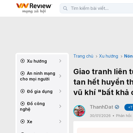
Trang chủ
Xu hướng
Nón
Xu hướng
Giao tranh liên 
An ninh mạng
cho mọi người
tan hết huyền th
vũ khí "bất khả 
Đồ gia dụng
Đồ công
ThanhDat
+T
✔
nghệ
30/01/2026
Phản hồi
Xe