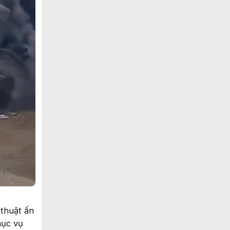
 thuật ấn
hục vụ