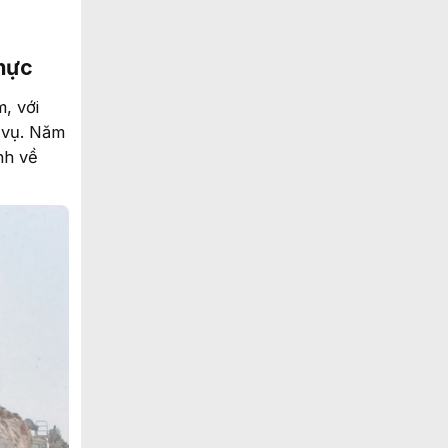
thực
, với
 vụ. Năm
nh về