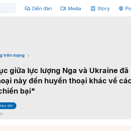
Diễn đàn
Media
Story
Po
g trên mạng
tục giữa lực lượng Nga và Ukraine đã
oại này đến huyền thoại khác về các
chiến bại"
heo dõi
:
0