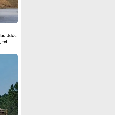
lâu được
 tại