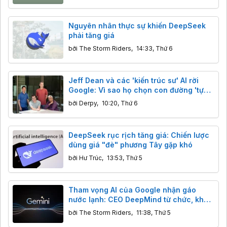
Nguyên nhân thực sự khiến DeepSeek
phải tăng giá
bởi
The Storm Riders
,
14:33, Thứ 6
Jeff Dean và các 'kiến trúc sư' AI rời
Google: Vì sao họ chọn con đường 'tự
cải tiến'?
bởi
Derpy
,
10:20, Thứ 6
DeepSeek rục rịch tăng giá: Chiến lược
dùng giá "đè" phương Tây gặp khó
bởi
Hư Trúc
,
13:53, Thứ 5
Tham vọng AI của Google nhận gáo
nước lạnh: CEO DeepMind từ chức, khả
năng lập trình của Gemini bị Claude,
bởi
The Storm Riders
,
11:38, Thứ 5
GPT cho "ngửi khói"