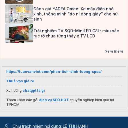
Đánh giá YADEA Omee: Xe máy điện nhỏ
xinh, thông minh “đo ni đóng giày” cho nữ
sinh
Trải nghiệm TV SQD-MiniLED C8L: màu sắc
rực rỡ chưa từng thấy ở TV LCD
Xem thêm
https://luanvanviet.com/phan-tich-dinh-luong-spss/
Thuê vps giá rẻ
Xu hướng
chatgpt là gì
Tham khảo các gói
dịch vụ SEO HOT
chuyên nghiệp hiệu quả tại
TPHCM
Giá
balo đi học cho bé
Clever Hippo
Du học
Đại học Dongguk
Hàn Quốc
Chịu trách nhiệm nội dung: LÊ THỊ HẠNH