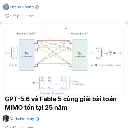
Thanh Phong
✔
27 phút trước
GPT-5.6 và Fable 5 cùng giải bài toán
MIMO tồn tại 25 năm
Christine May
✔
49 phút trước