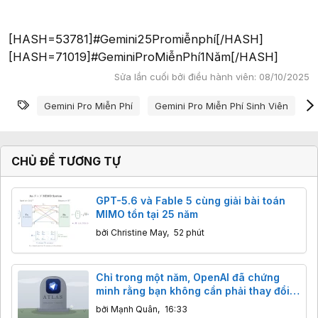
[HASH=53781]#Gemini25Promiễnphí[/HASH]
[HASH=71019]#GeminiProMiễnPhí1Năm[/HASH]
Sửa lần cuối bởi điều hành viên:
08/10/2025
Từ khóa
Gemini Pro Miễn Phí
Gemini Pro Miễn Phí Sinh Viên
G
CHỦ ĐỀ TƯƠNG TỰ
GPT-5.6 và Fable 5 cùng giải bài toán
MIMO tồn tại 25 năm
bởi
Christine May
,
52 phút
Chỉ trong một năm, OpenAI đã chứng
minh rằng bạn không cần phải thay đổi
trình duyệt để sử dụng trí tuệ nhân tạo
bởi
Mạnh Quân
,
16:33