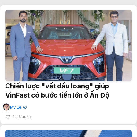
Chiến lược "vết dầu loang" giúp
VinFast có bước tiến lớn ở Ấn Độ
Mỹ Lệ
✔
1 giờ trước