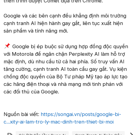
triển trình duyệt Comet dựa trên Chrome.
Google và các bên cạnh đều khẳng định môi trường
cạnh tranh AI hiện hành gay gắt, liên tục xuất hiện
sản phẩm và tính năng mới.
Google bị ép buộc sử dụng hợp đồng độc quyền
với Motorola để ngăn chặn Perplexity AI làm hỗ trợ
mặc định, dù nhu cầu từ cả hai phía. Số truy vấn AI
tăng cường, cạnh tranh AI toàn cầu gay gắt. Vụ kiện
chống độc quyền của Bộ Tư pháp Mỹ tạo áp lực tạo
các hãng điện thoại và nhà mạng mới tinh phán với
các đối thủ của Google.
Nguồn bài viết:
https://songai.vn/posts/google-bi-
c...xity-ai-lam-tro-ly-mac-dinh-tren-thiet-bi-moi
Từ khóa