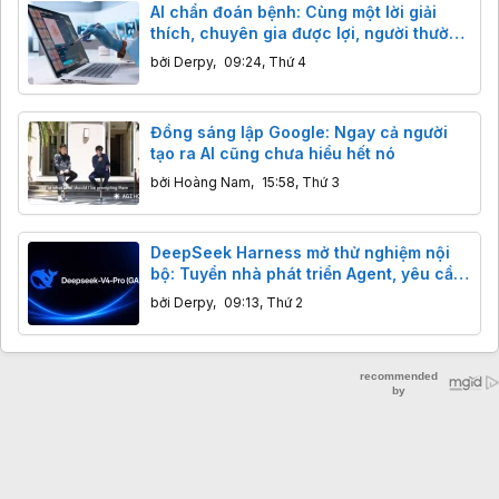
AI chẩn đoán bệnh: Cùng một lời giải
thích, chuyên gia được lợi, người thường
bị hại?
bởi
Derpy
,
09:24, Thứ 4
Đồng sáng lập Google: Ngay cả người
tạo ra AI cũng chưa hiểu hết nó
bởi
Hoàng Nam
,
15:58, Thứ 3
DeepSeek Harness mở thử nghiệm nội
bộ: Tuyển nhà phát triển Agent, yêu cầu
bảo mật nghiêm ngặt
bởi
Derpy
,
09:13, Thứ 2