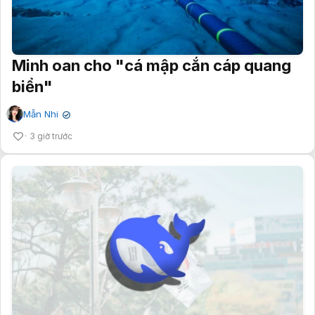
Minh oan cho "cá mập cắn cáp quang
biển"
Mẫn Nhi
✔
3 giờ trước