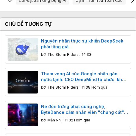
Cài Đặt Sẵn Ứng Dụng Ai
Cạnh Tranh Ai Toàn Cầu
C
CHỦ ĐỀ TƯƠNG TỰ
Nguyên nhân thực sự khiến DeepSeek
phải tăng giá
bởi
The Storm Riders
,
14:33
Tham vọng AI của Google nhận gáo
nước lạnh: CEO DeepMind từ chức, khả
năng lập trình của Gemini bị Claude,
bởi
The Storm Riders
,
11:38 Hôm qua
GPT cho "ngửi khói"
Né đòn trừng phạt công nghệ,
ByteDance cấm nhân viên "chưng cất"
mô hình AI Mỹ
bởi
Mẫn Nhi
,
11:32 Hôm qua