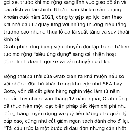
gọi xe, trước khi mở rộng sang lĩnh vực giao đồ ăn và
các dịch vụ tài chính. Nhưng sau khi lên sàn chứng
khoán cuối năm 2021, công ty gặp áp lực bán tháo
khi nhà đầu tư quay lưng với những thương hiệu tăng
trưởng cao nhưng thua lỗ do lãi suất tăng và suy thoái
kinh tế.
Grab phản ứng bằng việc chuyển đổi tập trung từ liên
tục mở rộng "siêu ứng dụng" sang cải thiện hoạt
động kinh doanh gọi xe và vận chuyển cốt lõi.
Động thái sa thải của Grab diễn ra khá muộn nếu so
với những đối thủ khác trong khu vực như SEA hay
Goto, vốn đã cắt giảm hàng nghìn việc làm từ năm
ngoái. Tuy nhiên, vào tháng 12 năm ngoái, Grab cũng
đã thực hiện một loạt biện pháp tiết kiệm chi phí như
đóng băng tuyển dụng và quỹ tiền lương cho quản lý
cấp cao, cũng như cắt giảm ngân sách dành cho đi lại.
"Tái cấu trúc là một bước đi đau đớn nhưng cần thiết