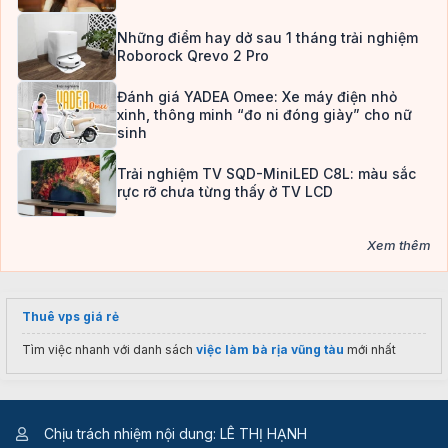
Những điểm hay dở sau 1 tháng trải nghiệm
Roborock Qrevo 2 Pro
Đánh giá YADEA Omee: Xe máy điện nhỏ
xinh, thông minh “đo ni đóng giày” cho nữ
sinh
Trải nghiệm TV SQD-MiniLED C8L: màu sắc
rực rỡ chưa từng thấy ở TV LCD
Xem thêm
Thuê vps giá rẻ
Tìm việc nhanh với danh sách
việc làm bà rịa vũng tàu
mới nhất
Chịu trách nhiệm nội dung: LÊ THỊ HẠNH