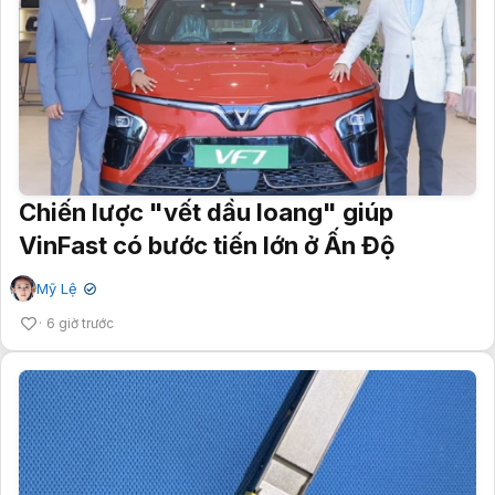
Chiến lược "vết dầu loang" giúp
VinFast có bước tiến lớn ở Ấn Độ
Mỹ Lệ
✔
6 giờ trước