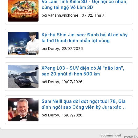
Võ Lâm Tình Kiếm 3D - Gọi hội cố nhân,
cùng tái ngộ Võ Lâm 3D
bởi
vananh.vnr.home
,
07:32, Thứ 7
Kỳ thủ Shin Jin-seo: Đánh bại AI cờ vây
là thử thách kiên nhẫn tột cùng
bởi
Derpy
,
22/07/2026
XPeng L03 - SUV điện có AI "não lớn",
sạc 20 phút đi hơn 500 km
bởi
Derpy
,
19/07/2026
Sam Neill qua đời đột ngột tuổi 78, Gia
đình ngôi sao Công viên kỷ Jura xác
nhận ông đã khỏi ung thư, nhưng
bởi
Derpy
,
16/07/2026
nguyên nhân cái chết chưa rõ