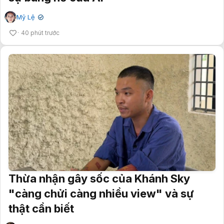
Mỹ Lệ
✔
40 phút trước
Thừa nhận gây sốc của Khánh Sky
"càng chửi càng nhiều view" và sự
thật cần biết