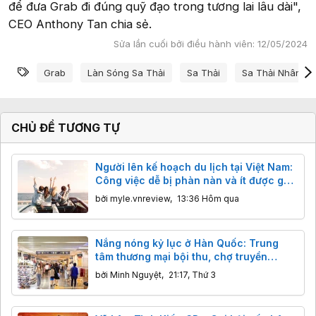
để đưa Grab đi đúng quỹ đạo trong tương lai lâu dài",
CEO Anthony Tan chia sẻ.
Sửa lần cuối bởi điều hành viên:
12/05/2024
Từ khóa
Grab
Làn Sóng Sa Thải
Sa Thải
Sa Thải Nhân Vi
CHỦ ĐỀ TƯƠNG TỰ
Người lên kế hoạch du lịch tại Việt Nam:
Công việc dễ bị phàn nàn và ít được ghi
nhận công sức nhất
bởi
myle.vnreview
,
13:36 Hôm qua
Nắng nóng kỷ lục ở Hàn Quốc: Trung
tâm thương mại bội thu, chợ truyền
thống ế ẩm
bởi
Minh Nguyệt
,
21:17, Thứ 3