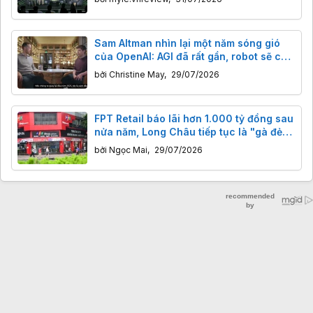
Sam Altman nhìn lại một năm sóng gió
của OpenAI: AGI đã rất gần, robot sẽ có
"khoảnh khắc ChatGPT" trong 2 đến 3
bởi
Christine May
,
29/07/2026
năm tới
FPT Retail báo lãi hơn 1.000 tỷ đồng sau
nửa năm, Long Châu tiếp tục là "gà đẻ
trứng vàng"
bởi
Ngọc Mai
,
29/07/2026