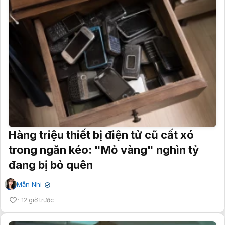
Hàng triệu thiết bị điện tử cũ cất xó
trong ngăn kéo: "Mỏ vàng" nghìn tỷ
đang bị bỏ quên
Mẫn Nhi
✔
12 giờ trước