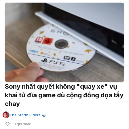
Sony nhất quyết không "quay xe" vụ
khai tử đĩa game dù cộng đồng dọa tẩy
chay
The Storm Riders
✔
13 giờ trước