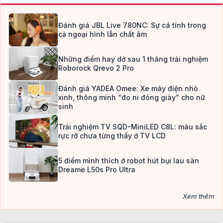
Đánh giá JBL Live 780NC: Sự cá tính trong
cả ngoại hình lẫn chất âm
Những điểm hay dở sau 1 tháng trải nghiệm
Roborock Qrevo 2 Pro
Đánh giá YADEA Omee: Xe máy điện nhỏ
xinh, thông minh “đo ni đóng giày” cho nữ
sinh
Trải nghiệm TV SQD-MiniLED C8L: màu sắc
rực rỡ chưa từng thấy ở TV LCD
5 điểm mình thích ở robot hút bụi lau sàn
Dreame L50s Pro Ultra
Xem thêm