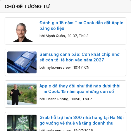
CHỦ ĐỀ TƯƠNG TỰ
Đánh giá 15 năm Tim Cook dẫn dắt Apple
bằng số liệu
bởi
Mạnh Quân
,
10:37, Thứ 3
Samsung cảnh báo: Cơn khát chip nhớ
sẽ còn tồi tệ hơn vào năm 2027
bởi
myle.vnreview
,
10:47, CN
Apple đã thay đổi như thế nào dưới thời
Tim Cook: 15 năm qua những con số
bởi
Thanh Phong
,
10:58, Thứ 7
Grab hỗ trợ hơn 300 nhà hàng tại Hà Nội
gỡ vướng về thuế và tăng doanh thu
bởi
myle.vnreview
,
31/07/2026