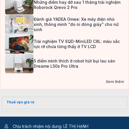
Những điểm hay dở sau 1 tháng trải nghiệm
Roborock Qrevo 2 Pro
Đánh giá YADEA Omee: Xe máy điện nhỏ
xinh, thông minh “đo ni đóng giày” cho nữ
sinh
Trải nghiệm TV SQD-MiniLED C8L: màu sắc
rực rỡ chưa từng thấy ở TV LCD
5 điểm mình thích ở robot hút bụi lau sàn
Dreame L50s Pro Ultra
Xem thêm
Thuê vps giá rẻ
Chịu trách nhiệm nội dung: LÊ THỊ HẠNH