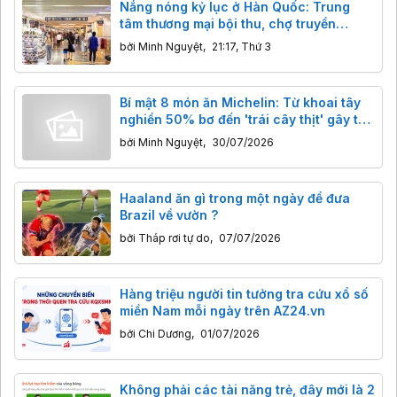
Nắng nóng kỷ lục ở Hàn Quốc: Trung
tâm thương mại bội thu, chợ truyền
thống ế ẩm
bởi
Minh Nguyệt
,
21:17, Thứ 3
Bí mật 8 món ăn Michelin: Từ khoai tây
nghiền 50% bơ đến 'trái cây thịt' gây tò
mò
bởi
Minh Nguyệt
,
30/07/2026
Haaland ăn gì trong một ngày để đưa
Brazil về vườn ?
bởi
Tháp rơi tự do
,
07/07/2026
Hàng triệu người tin tưởng tra cứu xổ số
miền Nam mỗi ngày trên AZ24.vn
bởi
Chi Dương
,
01/07/2026
Không phải các tài năng trẻ, đây mới là 2