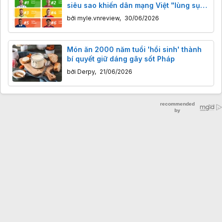
siêu sao khiến dân mạng Việt "lùng sục"
nhiều nhất World Cup 2026
bởi
myle.vnreview
,
30/06/2026
Món ăn 2000 năm tuổi 'hồi sinh' thành
bí quyết giữ dáng gây sốt Pháp
bởi
Derpy
,
21/06/2026