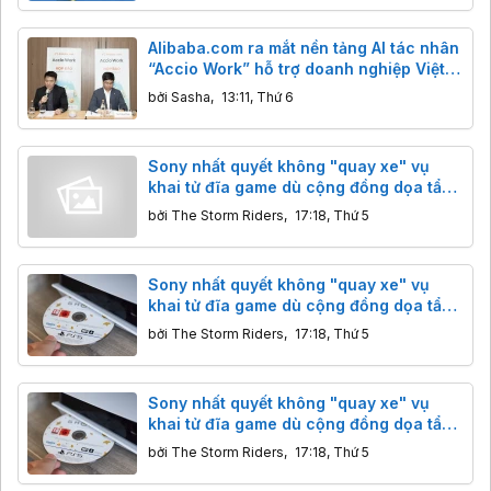
Alibaba.com ra mắt nền tảng AI tác nhân
“Accio Work” hỗ trợ doanh nghiệp Việt
xuất khẩu
bởi
Sasha
,
13:11, Thứ 6
Sony nhất quyết không "quay xe" vụ
khai tử đĩa game dù cộng đồng dọa tẩy
chay
bởi
The Storm Riders
,
17:18, Thứ 5
Sony nhất quyết không "quay xe" vụ
khai tử đĩa game dù cộng đồng dọa tẩy
chay
bởi
The Storm Riders
,
17:18, Thứ 5
Sony nhất quyết không "quay xe" vụ
khai tử đĩa game dù cộng đồng dọa tẩy
chay
bởi
The Storm Riders
,
17:18, Thứ 5