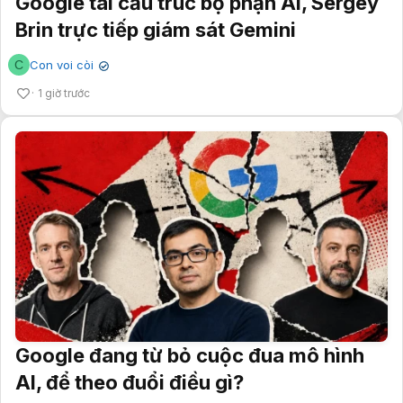
Google tái cấu trúc bộ phận AI, Sergey
Brin trực tiếp giám sát Gemini
C
Con voi còi
✔
1 giờ trước
Google đang từ bỏ cuộc đua mô hình
AI, để theo đuổi điều gì?