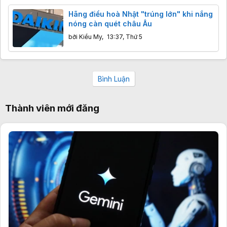
Hãng điều hoà Nhật "trúng lớn" khi nắng
nóng càn quét châu Âu
bởi
Kiều My
,
13:37, Thứ 5
Bình Luận
Thành viên mới đăng