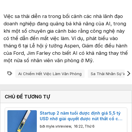
Việc sa thải diễn ra trong bối cảnh các nhà lãnh đạo
doanh nghiệp đang quảng bá khả năng của AI, trong
khi một số chuyên gia cảnh báo rằng công nghệ này
có thể dẫn đến mất việc làm. Ví dụ, phát biểu vào
tháng 6 tại Lễ hội ý tưởng Aspen, Giám đốc điều hành
của Ford, Jim Farley cho biết AI có khả năng thay thế
một nửa số nhân viên văn phòng ở Mỹ.
Từ khóa
Ai Chiếm Hết Việc Làm Văn Phòng
Sa Thải Nhân Sự Vì Ai
CHỦ ĐỀ TƯƠNG TỰ
Startup 2 năm tuổi được định giá 5,5 tỷ
USD nhờ giải quyết được nút thắt cổ chai
của chip AI
bởi
myle.vnreview
,
16:22, Thứ 6