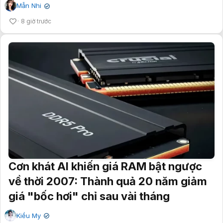
Mẫn Nhi
✔
8 giờ trước
Cơn khát AI khiến giá RAM bật ngược
về thời 2007: Thành quả 20 năm giảm
giá "bốc hơi" chỉ sau vài tháng
Kiều My
✔