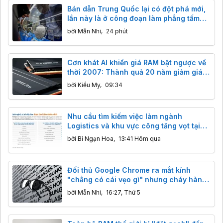
Bán dẫn Trung Quốc lại có đột phá mới,
lần này là ở công đoạn làm phẳng tấm
wafer
bởi
Mẫn Nhi
,
24 phút
Cơn khát AI khiến giá RAM bật ngược về
thời 2007: Thành quả 20 năm giảm giá
"bốc hơi" chỉ sau vài tháng
bởi
Kiều My
,
09:34
Nhu cầu tìm kiếm việc làm ngành
Logistics và khu vực công tăng vọt tại
Việt Nam
bởi
Bỉ Ngạn Hoa
,
13:41 Hôm qua
Đối thủ Google Chrome ra mắt kính
"chẳng có cái vẹo gì" nhưng cháy hàng
ngay lập tức
bởi
Mẫn Nhi
,
16:27, Thứ 5