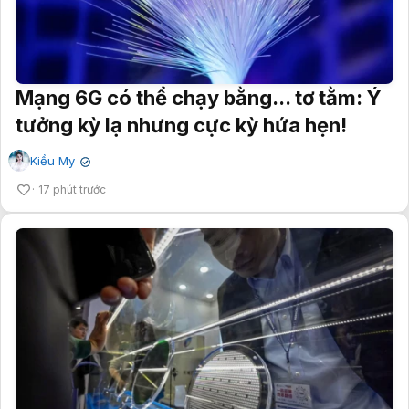
Mạng 6G có thể chạy bằng... tơ tằm: Ý
tưởng kỳ lạ nhưng cực kỳ hứa hẹn!
Kiều My
✔
17 phút trước