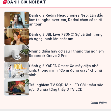
ĐÁNH GIÁ NỔI BẬT
Đánh giá Redmi Headphones Neo: Lần đầu
làm tai nghe over-ear, Redmi chọn cách đi
an toàn
Đánh giá JBL Live 780NC: Sự cá tính trong
cả ngoại hình lẫn chất âm
Những điểm hay dở sau 1 tháng trải nghiệm
Roborock Qrevo 2 Pro
Đánh giá YADEA Omee: Xe máy điện nhỏ
xinh, thông minh “đo ni đóng giày” cho nữ
sinh
Trải nghiệm TV SQD-MiniLED C8L: màu sắc
rực rỡ chưa từng thấy ở TV LCD
Xem thêm