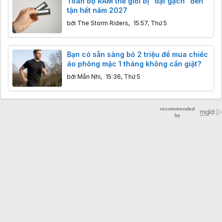
Toàn bộ RAM thế giới bị "đặt gạch" đến
tận hết năm 2027
bởi
The Storm Riders
,
15:57, Thứ 5
Bạn có sẵn sàng bỏ 2 triệu để mua chiếc
áo phông mặc 1 tháng không cần giặt?
bởi
Mẫn Nhi
,
15:36, Thứ 5