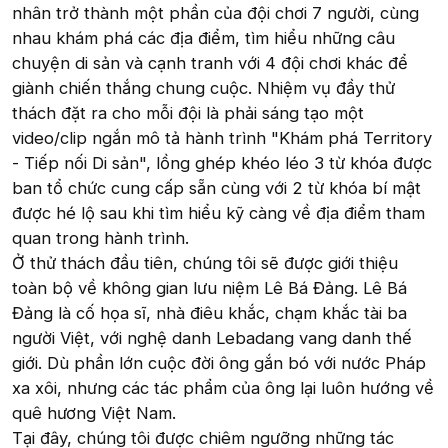
nhân trở thành một phần của đội chơi 7 người, cùng
nhau khám phá các địa điểm, tìm hiểu những câu
chuyện di sản và cạnh tranh với 4 đội chơi khác để
giành chiến thắng chung cuộc. Nhiệm vụ đầy thử
thách đặt ra cho mỗi đội là phải sáng tạo một
video/clip ngắn mô tả hành trình "Khám phá Territory
- Tiếp nối Di sản", lồng ghép khéo léo 3 từ khóa được
ban tổ chức cung cấp sẵn cùng với 2 từ khóa bí mật
được hé lộ sau khi tìm hiểu kỹ càng về địa điểm tham
quan trong hành trình.
Ở thử thách đầu tiên, chúng tôi sẽ được giới thiệu
toàn bộ về không gian lưu niệm Lê Bá Đảng. Lê Bá
Đảng là cố họa sĩ, nhà điêu khắc, chạm khắc tài ba
người Việt, với nghệ danh Lebadang vang danh thế
giới. Dù phần lớn cuộc đời ông gắn bó với nước Pháp
xa xôi, nhưng các tác phẩm của ông lại luôn hướng về
quê hương Việt Nam.
Tại đây, chúng tôi được chiêm ngưỡng những tác