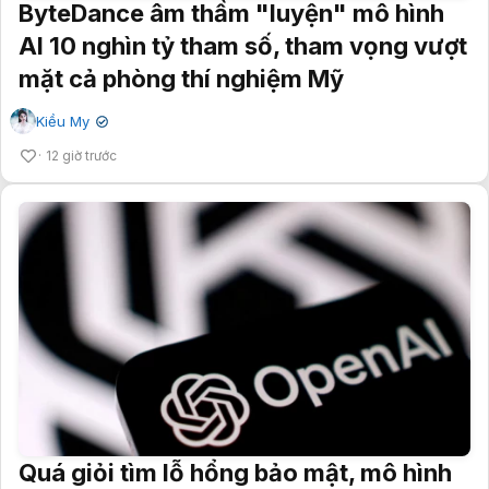
ByteDance âm thầm "luyện" mô hình
AI 10 nghìn tỷ tham số, tham vọng vượt
mặt cả phòng thí nghiệm Mỹ
Kiều My
✔
12 giờ trước
Quá giỏi tìm lỗ hổng bảo mật, mô hình