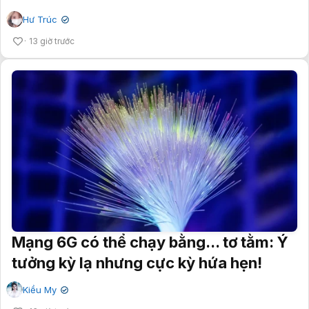
Hư Trúc
✔
13 giờ trước
Mạng 6G có thể chạy bằng... tơ tằm: Ý
tưởng kỳ lạ nhưng cực kỳ hứa hẹn!
Kiều My
✔