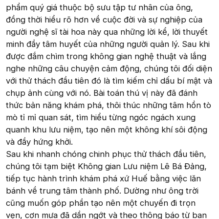
phẩm quý giá thuộc bộ sưu tập tư nhân của ông,
đồng thời hiểu rõ hơn về cuộc đời và sự nghiệp của
người nghệ sĩ tài hoa này qua những lời kể, lời thuyết
minh đầy tâm huyết của những người quản lý. Sau khi
được đắm chìm trong không gian nghệ thuật và lắng
nghe những câu chuyện cảm động, chúng tôi đối diện
với thử thách đầu tiên đó là tìm kiếm chỉ dấu bí mật và
chụp ảnh cùng với nó. Bài toán thú vị này đã đánh
thức bản năng khám phá, thôi thúc những tâm hồn tò
mò tỉ mỉ quan sát, tìm hiểu từng ngóc ngách xung
quanh khu lưu niệm, tạo nên một không khí sôi động
và đầy hứng khởi.
Sau khi nhanh chóng chinh phục thử thách đầu tiên,
chúng tôi tạm biệt Không gian Lưu niệm Lê Bá Đảng,
tiếp tục hành trình khám phá xứ Huế bằng việc lăn
bánh về trung tâm thành phố. Dường như ông trời
cũng muốn góp phần tạo nên một chuyến đi trọn
vẹn, cơn mưa đã dần ngớt và theo thông báo từ ban