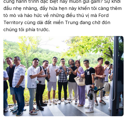
cùng hành trình đặc biệt này muốn gửi gắm? Sự khởi
đầu nhẹ nhàng, đầy hứa hẹn này khiến tôi càng thêm
tò mò và háo hức về những điều thú vị mà Ford
Territory cùng dải đất miền Trung đang chờ đón
chúng tôi phía trước.