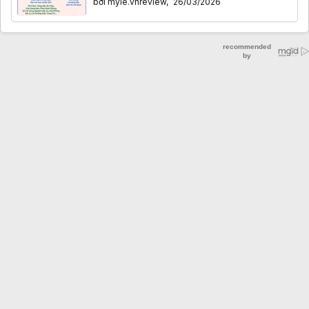
bởi
myle.vnreview
,
26/03/2026