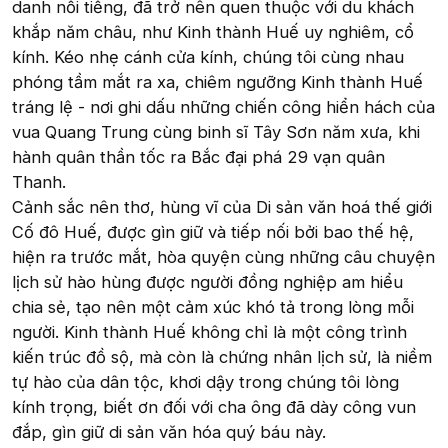
danh nổi tiếng, đã trở nên quen thuộc với du khách
khắp năm châu, như Kinh thành Huế uy nghiêm, cổ
kính. Kéo nhẹ cánh cửa kính, chúng tôi cùng nhau
phóng tầm mắt ra xa, chiêm ngưỡng Kinh thành Huế
tráng lệ - nơi ghi dấu những chiến công hiển hách của
vua Quang Trung cùng binh sĩ Tây Sơn năm xưa, khi
hành quân thần tốc ra Bắc đại phá 29 vạn quân
Thanh.
Cảnh sắc nên thơ, hùng vĩ của Di sản văn hoá thế giới
Cố đô Huế, được gìn giữ và tiếp nối bởi bao thế hệ,
hiện ra trước mắt, hòa quyện cùng những câu chuyện
lịch sử hào hùng được người đồng nghiệp am hiểu
chia sẻ, tạo nên một cảm xúc khó tả trong lòng mỗi
người. Kinh thành Huế không chỉ là một công trình
kiến trúc đồ sộ, mà còn là chứng nhân lịch sử, là niềm
tự hào của dân tộc, khơi dậy trong chúng tôi lòng
kính trọng, biết ơn đối với cha ông đã dày công vun
đắp, gìn giữ di sản văn hóa quý báu này.