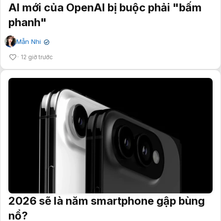
AI mới của OpenAI bị buộc phải "bấm
phanh"
Mẫn Nhi
✔
12 giờ trước
2026 sẽ là năm smartphone gập bùng
nổ?