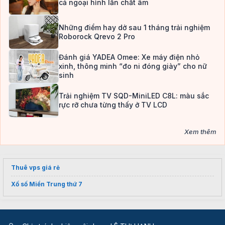
cả ngoại hình lẫn chất âm
Những điểm hay dở sau 1 tháng trải nghiệm
Roborock Qrevo 2 Pro
Đánh giá YADEA Omee: Xe máy điện nhỏ
xinh, thông minh “đo ni đóng giày” cho nữ
sinh
Trải nghiệm TV SQD-MiniLED C8L: màu sắc
rực rỡ chưa từng thấy ở TV LCD
Xem thêm
Thuê vps giá rẻ
Xố số Miền Trung thứ 7