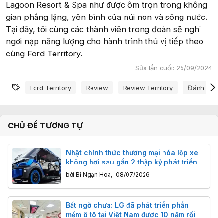
Lagoon Resort & Spa như được ôm trọn trong không
gian phẳng lặng, yên bình của núi non và sông nước.
Tại đây, tôi cùng các thành viên trong đoàn sẽ nghỉ
ngơi nạp năng lượng cho hành trình thú vị tiếp theo
cùng Ford Territory.
Sửa lần cuối:
25/09/2024
Từ khóa
Ford Territory
Review
Review Territory
Đánh Giá
CHỦ ĐỀ TƯƠNG TỰ
Nhật chính thức thương mại hóa lốp xe
không hơi sau gần 2 thập kỷ phát triển
bởi
Bỉ Ngạn Hoa
,
08/07/2026
Bất ngờ chưa: LG đã phát triển phần
mềm ô tô tại Việt Nam được 10 năm rồi