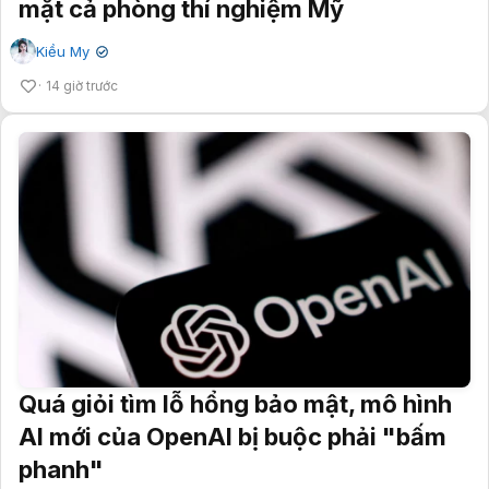
mặt cả phòng thí nghiệm Mỹ
Kiều My
✔
14 giờ trước
Quá giỏi tìm lỗ hổng bảo mật, mô hình
AI mới của OpenAI bị buộc phải "bấm
phanh"