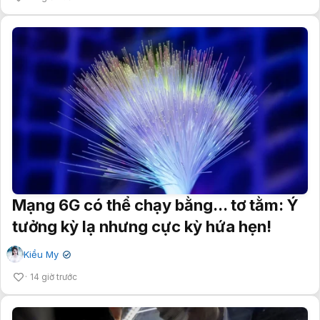
Mạng 6G có thể chạy bằng... tơ tằm: Ý
tưởng kỳ lạ nhưng cực kỳ hứa hẹn!
Kiều My
✔
14 giờ trước