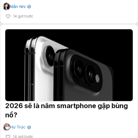
Mẫn Nhi
✔
14 giờ trước
2026 sẽ là năm smartphone gập bùng
nổ?
Hư Trúc
✔
14 giờ trước