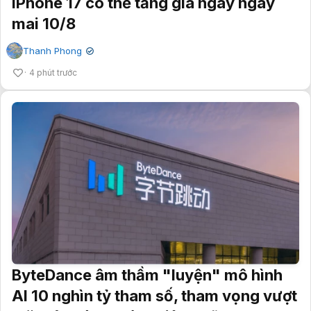
iPhone 17 có thể tăng giá ngay ngày
mai 10/8
Thanh Phong
✔
4 phút trước
ByteDance âm thầm "luyện" mô hình
AI 10 nghìn tỷ tham số, tham vọng vượt