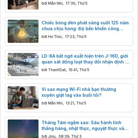
quên
bởi
Mẫn Nhi
,
17:30, Thứ 5
Chiếc bóng đèn phát sáng suốt 125 năm
chưa chịu hỏng: Độ bền khiến công
nghệ hiện đại cũng phải ngả nón
bởi
Hư Trúc
,
17:23, Thứ 5
LD-8A bất ngờ xuất hiện trên J-16D, giới
quan sát đồng loạt thay đổi nhận định về
tên lửa chống radar mới của Trung
bởi
ThanhDat
,
15:41, Thứ 5
Quốc
Vì sao mạng Wi-Fi nhà bạn thường
xuyên giật lag vào buổi tối?
bởi
Mẫn Nhi
,
13:21, Thứ 5
Tháng Tám ngắm sao: Sáu hành tinh
thẳng hàng, nhật thực, nguyệt thực và
ngôi sao khổng lồ đáng sợ
bởi
Jinu
,
08:39, Thứ 3