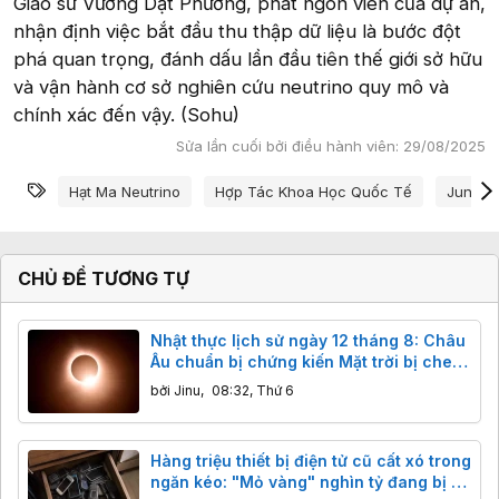
Giáo sư Vương Dật Phương, phát ngôn viên của dự án,
nhận định việc bắt đầu thu thập dữ liệu là bước đột
phá quan trọng, đánh dấu lần đầu tiên thế giới sở hữu
và vận hành cơ sở nghiên cứu neutrino quy mô và
chính xác đến vậy. (Sohu)
Sửa lần cuối bởi điều hành viên:
29/08/2025
Từ khóa
Hạt Ma Neutrino
Hợp Tác Khoa Học Quốc Tế
Juno N
CHỦ ĐỀ TƯƠNG TỰ
Nhật thực lịch sử ngày 12 tháng 8: Châu
Âu chuẩn bị chứng kiến Mặt trời bị che
khuất gần 98%
bởi
Jinu
,
08:32, Thứ 6
Hàng triệu thiết bị điện tử cũ cất xó trong
ngăn kéo: "Mỏ vàng" nghìn tỷ đang bị bỏ