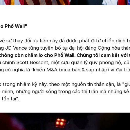
o Phố Wall"
u về sự thay đổi ưu tiên này đã được phát đi từ chiến dịch t
g JD Vance từng tuyên bố tại đại hội đảng Cộng hòa thá
không còn chăm lo cho Phố Wall. Chúng tôi cam kết với 
ài chính Scott Bessent, một cựu quản lý quỹ phòng hộ, cũ
 có nghĩa là 'khiến M&A (mua bán & sáp nhập) vĩ đại trở l
trong nhiệm kỳ này, theo một nguồn tin thân cận, là "gi
 mình, những người sống trong các thị trấn mà những k
tồn tại".