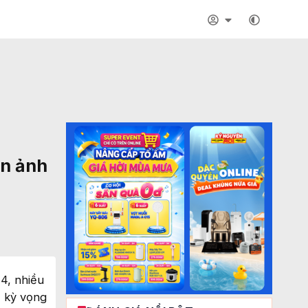
ần ảnh
4, nhiều
, kỳ vọng