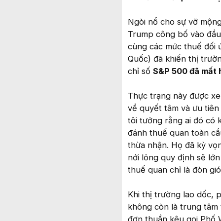
Ngòi nổ cho sự vỡ mộng
Trump công bố vào đầu 
cùng các mức thuế đối ứ
Quốc) đã khiến thị trườ
chỉ số
S&P 500 đã mất 
Thực trạng này được xem
về quyết tâm và ưu tiên
tôi tưởng rằng ai đó có 
đánh thuế quan toàn cầu
thừa nhận. Họ đã kỳ vọn
nới lỏng quy định sẽ lớ
thuế quan chỉ là đòn gi
Khi thị trường lao dốc,
không còn là trung tâm 
đơn thuần kêu gọi Phố W