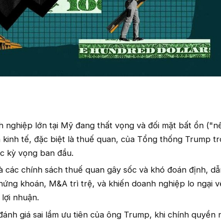
nh nghiệp lớn tại Mỹ đang thất vọng và đối mặt bất ổn ("n
 kinh tế, đặc biệt là thuế quan, của Tổng thống Trump t
ợc kỳ vọng ban đầu.
à các chính sách thuế quan gây sốc và khó đoán định, d
chứng khoán, M&A trì trệ, và khiến doanh nghiệp lo ngại v
 lợi nhuận.
đánh giá sai lầm ưu tiên của ông Trump, khi chính quyền 