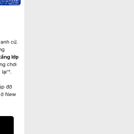
ranh cử.
ng
tầng lớp
ng chơi
ại'".
úp đỡ
ẻ ở New