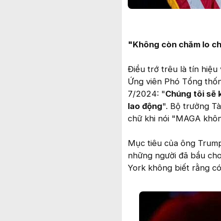
"Không còn chăm lo ch
Điều trớ trêu là tín hiệ
Ứng viên Phó Tổng thốn
7/2024: "
Chúng tôi sẽ 
lao động
". Bộ trưởng T
chữ khi nói "MAGA không
Mục tiêu của ông Trump 
những người đã bầu cho
York không biết rằng có 