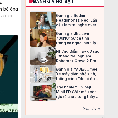
ĐÁNH GIÁ NỔI BẬT
id
ên bố ông
mà mọi
Đánh giá Redmi
Headphones Neo: Lần
đầu làm tai nghe over-
ear, Redmi chọn cách đi
Đánh giá JBL Live
an toàn
780NC: Sự cá tính
trong cả ngoại hình lẫn
chất âm
Những điểm hay dở sau
1 tháng trải nghiệm
Roborock Qrevo 2 Pro
Đánh giá YADEA Omee:
Xe máy điện nhỏ xinh,
thông minh “đo ni đóng
giày” cho nữ sinh
Trải nghiệm TV SQD-
MiniLED C8L: màu sắc
rực rỡ chưa từng thấy ở
TV LCD
Xem thêm