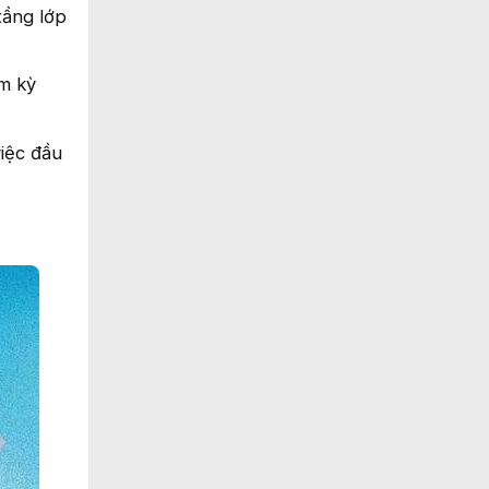
tầng lớp
ệm kỳ
iệc đầu