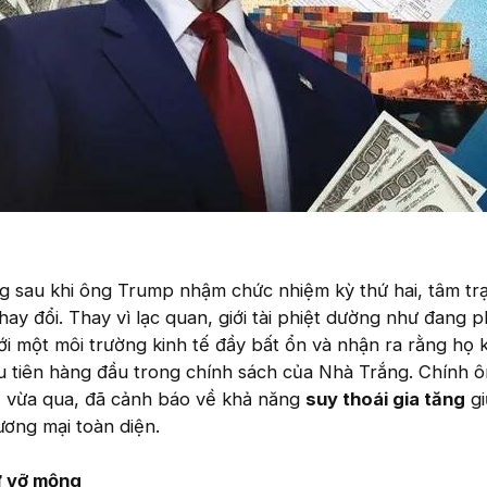
g sau khi ông Trump nhậm chức nhiệm kỳ thứ hai, tâm tr
ay đổi. Thay vì lạc quan, giới tài phiệt dường như đang 
ới một môi trường kinh tế đầy bất ổn và nhận ra rằng họ
u tiên hàng đầu trong chính sách của Nhà Trắng. Chính 
 vừa qua, đã cảnh báo về khả năng
suy thoái gia tăng
gi
ơng mại toàn diện.
ự vỡ mộng