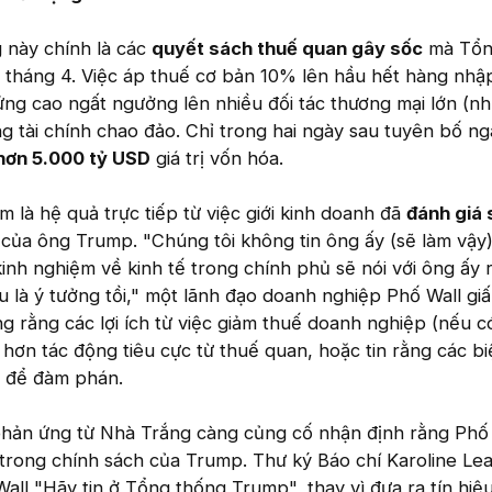
 này chính là các
quyết sách thuế quan gây sốc
mà Tổn
tháng 4. Việc áp thuế cơ bản 10% lên hầu hết hàng nhậ
ng cao ngất ngưởng lên nhiều đối tác thương mại lớn (n
ng tài chính chao đảo. Chỉ trong hai ngày sau tuyên bố ng
hơn 5.000 tỷ USD
giá trị vốn hóa.
 là hệ quả trực tiếp từ việc giới kinh doanh đã
đánh giá 
 của ông Trump. "Chúng tôi không tin ông ấy (sẽ làm vậy
kinh nghiệm về kinh tế trong chính phủ sẽ nói với ông ấy 
 là ý tưởng tồi," một lãnh đạo doanh nghiệp Phố Wall giấ
g rằng các lợi ích từ việc giảm thuế doanh nghiệp (nếu c
n hơn tác động tiêu cực từ thuế quan, hoặc tin rằng các b
ó để đàm phán.
 phản ứng từ Nhà Trắng càng củng cố nhận định rằng Phố
trong chính sách của Trump. Thư ký Báo chí Karoline Leav
all "Hãy tin ở Tổng thống Trump", thay vì đưa ra tín hiệ