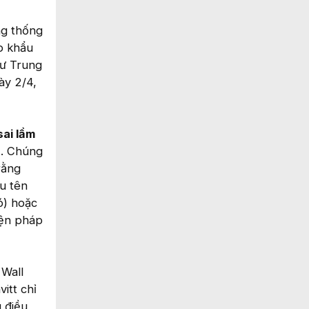
g thống
p khẩu
hư Trung
ày 2/4,
sai lầm
). Chúng
rằng
u tên
ó) hoặc
iện pháp
 Wall
itt chỉ
u điều