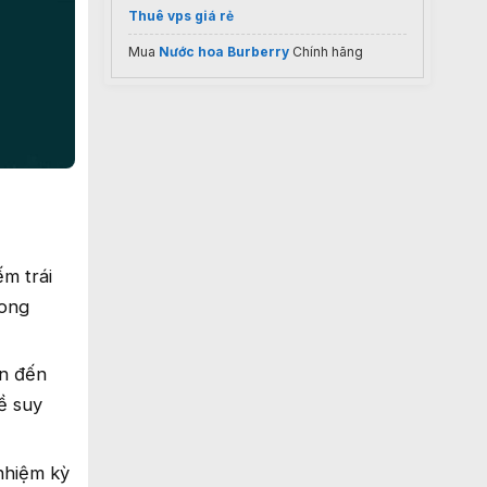
Thuê vps giá rẻ
Mua
Nước hoa Burberry
Chính hãng
ếm trái
rong
ẫn đến
ề suy
nhiệm kỳ