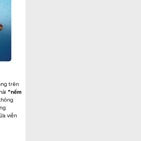
ạng trên
phải
"nếm
 không
ông
ữa viễn