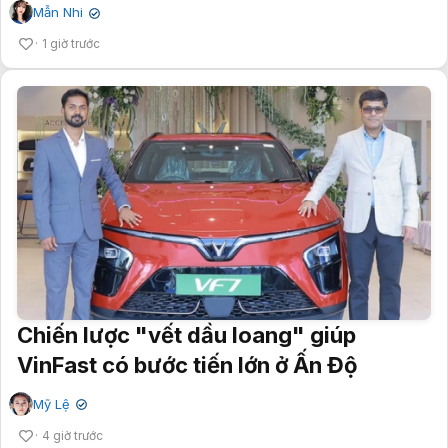
Mẫn Nhi
✔
1 giờ trước
Chiến lược "vết dầu loang" giúp
VinFast có bước tiến lớn ở Ấn Độ
Mỹ Lệ
✔
4 giờ trước