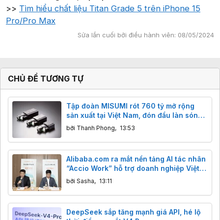
>>
Tìm hiểu chất liệu Titan Grade 5 trên iPhone 15
Pro/Pro Max
Sửa lần cuối bởi điều hành viên:
08/05/2024
CHỦ ĐỀ TƯƠNG TỰ
Tập đoàn MISUMI rót 760 tỷ mở rộng
sản xuất tại Việt Nam, đón đầu làn sóng
AI và robot toàn cầu
bởi
Thanh Phong
,
13:53
Alibaba.com ra mắt nền tảng AI tác nhân
“Accio Work” hỗ trợ doanh nghiệp Việt
xuất khẩu
bởi
Sasha
,
13:11
DeepSeek sắp tăng mạnh giá API, hé lộ