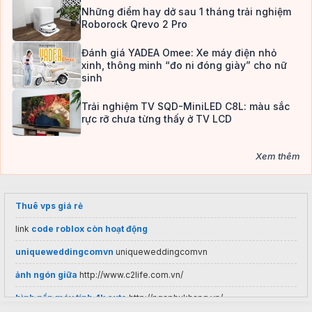
Những điểm hay dở sau 1 tháng trải nghiệm
Roborock Qrevo 2 Pro
Đánh giá YADEA Omee: Xe máy điện nhỏ
xinh, thông minh “đo ni đóng giày” cho nữ
sinh
Trải nghiệm TV SQD-MiniLED C8L: màu sắc
rực rỡ chưa từng thấy ở TV LCD
Xem thêm
Thuê vps giá rẻ
link
code roblox còn hoạt động
uniqueweddingcomvn
uniqueweddingcomvn
ảnh ngón giữa
http://www.c2life.com.vn/
hình nền máy tính 4k cute
http://ngaphukhang.vn/