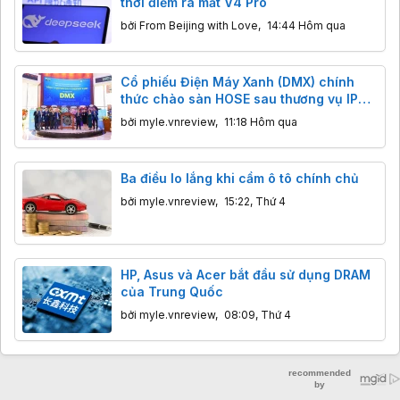
thời điểm ra mắt V4 Pro
bởi
From Beijing with Love
,
14:44 Hôm qua
Cổ phiếu Điện Máy Xanh (DMX) chính
thức chào sàn HOSE sau thương vụ IPO
tỷ đô
bởi
myle.vnreview
,
11:18 Hôm qua
Ba điều lo lắng khi cầm ô tô chính chủ
bởi
myle.vnreview
,
15:22, Thứ 4
HP, Asus và Acer bắt đầu sử dụng DRAM
của Trung Quốc
bởi
myle.vnreview
,
08:09, Thứ 4