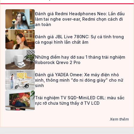
Đánh giá Redmi Headphones Neo: Lần đầu
làm tai nghe over-ear, Redmi chọn cách đi
an toàn
Đánh giá JBL Live 780NC: Sự cá tính trong
cả ngoại hình lẫn chất âm
Những điểm hay dở sau 1 tháng trải nghiệm
Roborock Qrevo 2 Pro
Đánh giá YADEA Omee: Xe máy điện nhỏ
xinh, thông minh “đo ni đóng giày” cho nữ
sinh
Trải nghiệm TV SQD-MiniLED C8L: màu sắc
rực rỡ chưa từng thấy ở TV LCD
Xem thêm