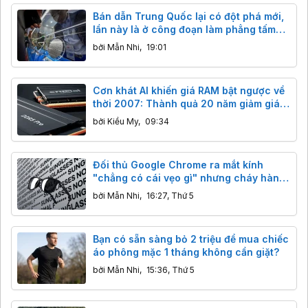
Bán dẫn Trung Quốc lại có đột phá mới,
lần này là ở công đoạn làm phẳng tấm
wafer
bởi
Mẫn Nhi
,
19:01
Cơn khát AI khiến giá RAM bật ngược về
thời 2007: Thành quả 20 năm giảm giá
"bốc hơi" chỉ sau vài tháng
bởi
Kiều My
,
09:34
Đối thủ Google Chrome ra mắt kính
"chẳng có cái vẹo gì" nhưng cháy hàng
ngay lập tức
bởi
Mẫn Nhi
,
16:27, Thứ 5
Bạn có sẵn sàng bỏ 2 triệu để mua chiếc
áo phông mặc 1 tháng không cần giặt?
bởi
Mẫn Nhi
,
15:36, Thứ 5