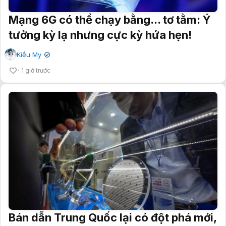
Mạng 6G có thể chạy bằng... tơ tằm: Ý
tưởng kỳ lạ nhưng cực kỳ hứa hẹn!
Kiều My
✔
1 giờ trước
Bán dẫn Trung Quốc lại có đột phá mới,