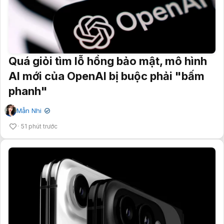
Quá giỏi tìm lỗ hổng bảo mật, mô hình
AI mới của OpenAI bị buộc phải "bấm
phanh"
Mẫn Nhi
✔
51 phút trước