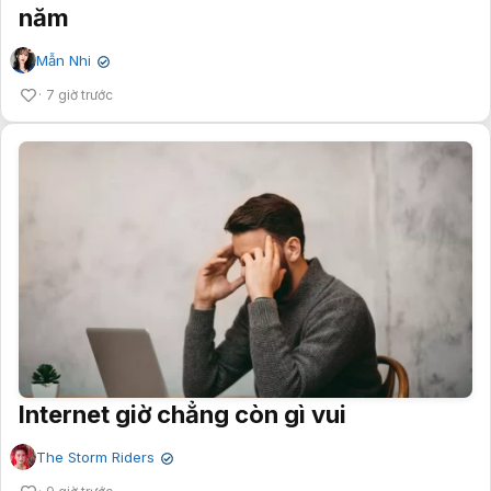
năm
Mẫn Nhi
✔
7 giờ trước
Internet giờ chẳng còn gì vui
The Storm Riders
✔