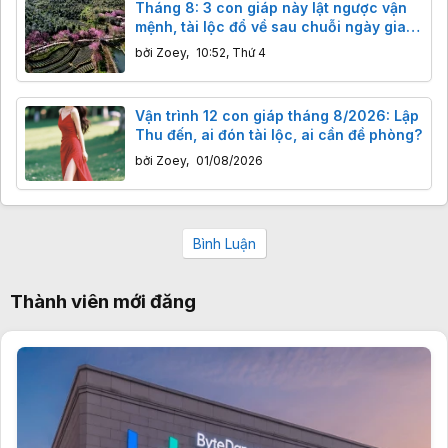
Tháng 8: 3 con giáp này lật ngược vận
mệnh, tài lộc đổ về sau chuỗi ngày gian
nan.
bởi
Zoey
,
10:52, Thứ 4
Vận trình 12 con giáp tháng 8/2026: Lập
Thu đến, ai đón tài lộc, ai cần đề phòng?
bởi
Zoey
,
01/08/2026
Bình Luận
Thành viên mới đăng