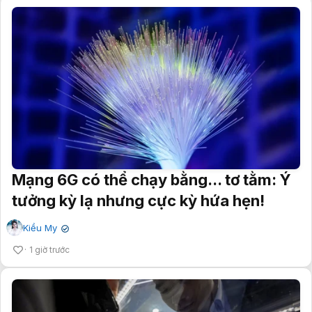
Mạng 6G có thể chạy bằng... tơ tằm: Ý
tưởng kỳ lạ nhưng cực kỳ hứa hẹn!
Kiều My
✔
1 giờ trước