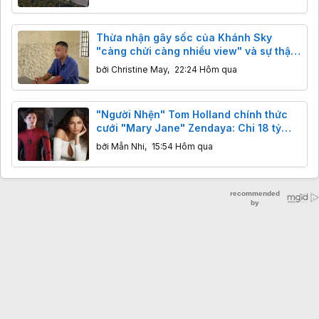
Thừa nhận gây sốc của Khánh Sky
"càng chửi càng nhiều view" và sự thật
cần biết
bởi
Christine May
,
22:24 Hôm qua
"Người Nhện" Tom Holland chính thức
cưới "Mary Jane" Zendaya: Chi 18 tỷ
bao trọn điền trang, khách đến dự không
bởi
Mẫn Nhi
,
15:54 Hôm qua
được mang điện thoại