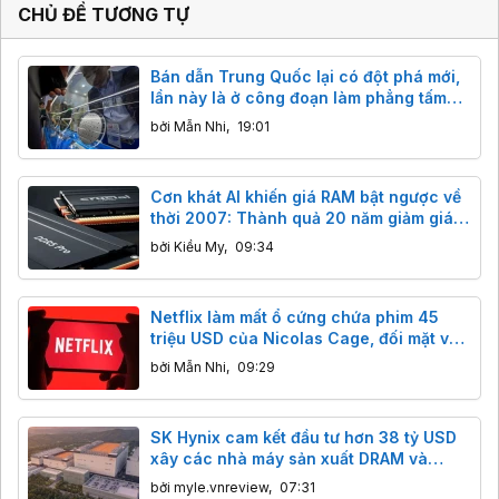
:
CHỦ ĐỀ TƯƠNG TỰ
Bán dẫn Trung Quốc lại có đột phá mới,
lần này là ở công đoạn làm phẳng tấm
wafer
bởi
Mẫn Nhi
,
19:01
Cơn khát AI khiến giá RAM bật ngược về
thời 2007: Thành quả 20 năm giảm giá
"bốc hơi" chỉ sau vài tháng
bởi
Kiều My
,
09:34
Netflix làm mất ổ cứng chứa phim 45
triệu USD của Nicolas Cage, đối mặt vụ
kiện 105 triệu USD
bởi
Mẫn Nhi
,
09:29
SK Hynix cam kết đầu tư hơn 38 tỷ USD
xây các nhà máy sản xuất DRAM và
NAND mới
bởi
myle.vnreview
,
07:31