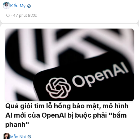
Kiều My
✔
47 phút trước
Quá giỏi tìm lỗ hổng bảo mật, mô hình
AI mới của OpenAI bị buộc phải "bấm
phanh"
Mẫn Nhi
✔