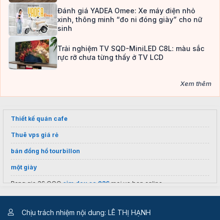
Đánh giá YADEA Omee: Xe máy điện nhỏ
xinh, thông minh “đo ni đóng giày” cho nữ
sinh
Trải nghiệm TV SQD-MiniLED C8L: màu sắc
rực rỡ chưa từng thấy ở TV LCD
Xem thêm
Thiết kế quán cafe
Thuê vps giá rẻ
bán đồng hồ tourbillon
một giày
Bang gia 36 OOO
sim dau so 036
moi ve bon online
xem
giá cà phê hôm nay
tại các tỉnh thành
Chịu trách nhiệm nội dung: LÊ THỊ HẠNH
Bạn Cần Tìm
shop hoa tươi vị thanh
Gọi Ngay Nhé