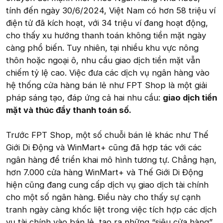
tính đến ngày 30/6/2024, Việt Nam có hơn 58 triệu ví
điện tử đã kích hoạt, với 34 triệu ví đang hoạt động,
cho thấy xu hướng thanh toán không tiền mặt ngày
càng phổ biến. Tuy nhiên, tại nhiều khu vực nông
thôn hoặc ngoại ô, nhu cầu giao dịch tiền mặt vẫn
chiếm tỷ lệ cao. Việc đưa các dịch vụ ngân hàng vào
hệ thống cửa hàng bán lẻ như FPT Shop là một giải
pháp sáng tạo, đáp ứng cả hai nhu cầu:
giao dịch tiền
mặt và thúc đẩy thanh toán số.
Trước FPT Shop, một số chuỗi bán lẻ khác như Thế
Giới Di Động và WinMart+ cũng đã hợp tác với các
ngân hàng để triển khai mô hình tương tự. Chẳng hạn,
hơn 7.000 cửa hàng WinMart+ và Thế Giới Di Động
hiện cũng đang cung cấp dịch vụ giao dịch tài chính
cho một số ngân hàng. Điều này cho thấy sự cạnh
tranh ngày càng khốc liệt trong việc tích hợp các dịch
vụ tài chính vào bán lẻ, tạo ra những “siêu cửa hàng”