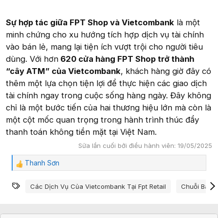
Sự hợp tác giữa FPT Shop và Vietcombank
là một
minh chứng cho xu hướng tích hợp dịch vụ tài chính
vào bán lẻ, mang lại tiện ích vượt trội cho người tiêu
dùng. Với hơn
620 cửa hàng FPT Shop trở thành
“cây ATM” của Vietcombank
, khách hàng giờ đây có
thêm một lựa chọn tiện lợi để thực hiện các giao dịch
tài chính ngay trong cuộc sống hàng ngày. Đây không
chỉ là một bước tiến của hai thương hiệu lớn mà còn là
một cột mốc quan trọng trong hành trình thúc đẩy
thanh toán không tiền mặt tại Việt Nam.
Sửa lần cuối bởi điều hành viên:
19/05/2025
Thanh Sơn
C
ả
Từ khóa
m
Các Dịch Vụ Của Vietcombank Tại Fpt Retail
Chuỗi Bán L
x
ú
c