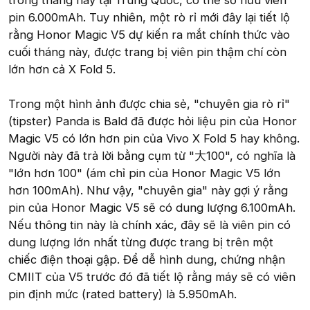
trong tháng này tại Trung Quốc, có thể sở hữu viên
pin 6.000mAh. Tuy nhiên, một rò rỉ mới đây lại tiết lộ
rằng Honor Magic V5 dự kiến ra mắt chính thức vào
cuối tháng này, được trang bị viên pin thậm chí còn
lớn hơn cả X Fold 5.
Trong một hình ảnh được chia sẻ, "chuyên gia rò rỉ"
(tipster) Panda is Bald đã được hỏi liệu pin của Honor
Magic V5 có lớn hơn pin của Vivo X Fold 5 hay không.
Người này đã trả lời bằng cụm từ "大100", có nghĩa là
"lớn hơn 100" (ám chỉ pin của Honor Magic V5 lớn
hơn 100mAh). Như vậy, "chuyên gia" này gợi ý rằng
pin của Honor Magic V5 sẽ có dung lượng 6.100mAh.
Nếu thông tin này là chính xác, đây sẽ là viên pin có
dung lượng lớn nhất từng được trang bị trên một
chiếc điện thoại gập. Để dễ hình dung, chứng nhận
CMIIT của V5 trước đó đã tiết lộ rằng máy sẽ có viên
pin định mức (rated battery) là 5.950mAh.