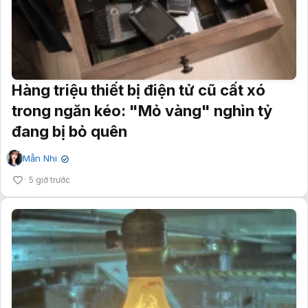
Hàng triệu thiết bị điện tử cũ cất xó
trong ngăn kéo: "Mỏ vàng" nghìn tỷ
đang bị bỏ quên
Mẫn Nhi
✔
5 giờ trước