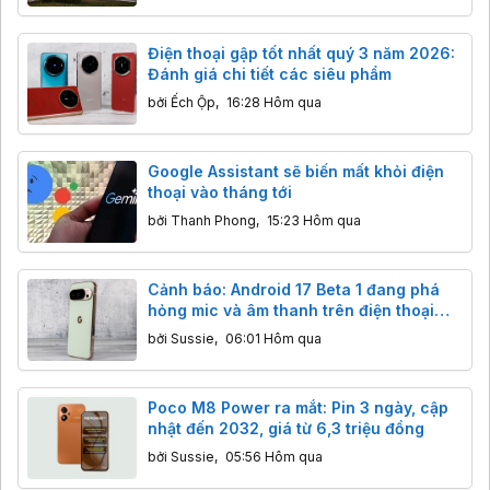
Điện thoại gập tốt nhất quý 3 năm 2026:
Đánh giá chi tiết các siêu phẩm
bởi
Ếch Ộp
,
16:28 Hôm qua
Google Assistant sẽ biến mất khỏi điện
thoại vào tháng tới
bởi
Thanh Phong
,
15:23 Hôm qua
Cảnh báo: Android 17 Beta 1 đang phá
hỏng mic và âm thanh trên điện thoại
Pixel
bởi
Sussie
,
06:01 Hôm qua
Poco M8 Power ra mắt: Pin 3 ngày, cập
nhật đến 2032, giá từ 6,3 triệu đồng
bởi
Sussie
,
05:56 Hôm qua