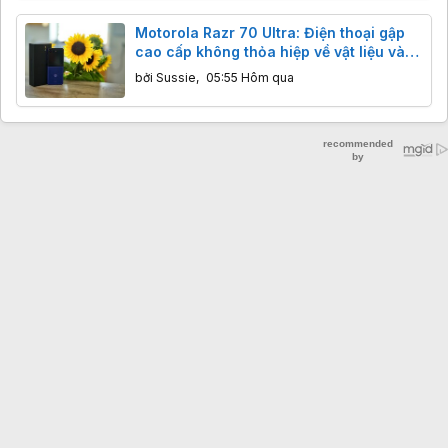
Motorola Razr 70 Ultra: Điện thoại gập
cao cấp không thỏa hiệp về vật liệu và
cảm giác cầm nắm
bởi
Sussie
,
05:55 Hôm qua