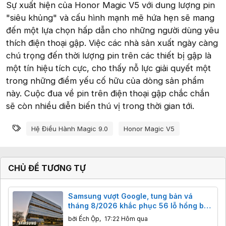
Sự xuất hiện của Honor Magic V5 với dung lượng pin
"siêu khủng" và cấu hình mạnh mẽ hứa hẹn sẽ mang
đến một lựa chọn hấp dẫn cho những người dùng yêu
thích điện thoại gập. Việc các nhà sản xuất ngày càng
chú trọng đến thời lượng pin trên các thiết bị gập là
một tín hiệu tích cực, cho thấy nỗ lực giải quyết một
trong những điểm yếu cố hữu của dòng sản phẩm
này. Cuộc đua về pin trên điện thoại gập chắc chắn
sẽ còn nhiều diễn biến thú vị trong thời gian tới.
Từ khóa
Hệ Điều Hành Magic 9.0
Honor Magic V5
CHỦ ĐỀ TƯƠNG TỰ
Samsung vượt Google, tung bản vá
tháng 8/2026 khắc phục 56 lỗ hổng bảo
mật trên Galaxy.
bởi
Ếch Ộp
,
17:22 Hôm qua