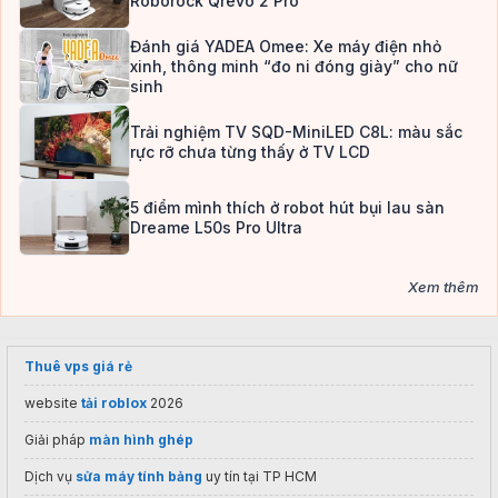
Roborock Qrevo 2 Pro
Đánh giá YADEA Omee: Xe máy điện nhỏ
xinh, thông minh “đo ni đóng giày” cho nữ
sinh
Trải nghiệm TV SQD-MiniLED C8L: màu sắc
rực rỡ chưa từng thấy ở TV LCD
5 điểm mình thích ở robot hút bụi lau sàn
Dreame L50s Pro Ultra
Xem thêm
Thuê vps giá rẻ
website
tải roblox
2026
Giải pháp
màn hình ghép
Dịch vụ
sửa máy tính bảng
uy tín tại TP HCM