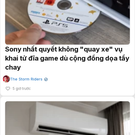
Sony nhất quyết không "quay xe" vụ
khai tử đĩa game dù cộng đồng dọa tẩy
chay
The Storm Riders
✔
5 giờ trước