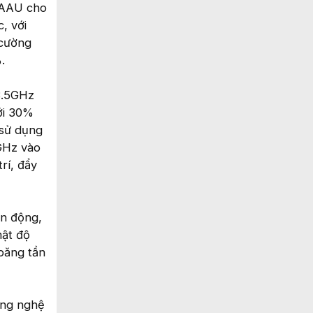
a AAU cho
, với
 cường
.
3.5GHz
tới 30%
 sử dụng
6GHz vào
rí, đẩy
ận động,
mật độ
 băng tần
ông nghệ