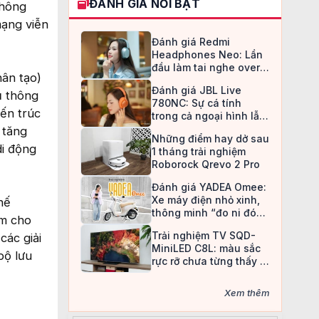
ĐÁNH GIÁ NỔI BẬT
không
mạng viễn
Đánh giá Redmi
Headphones Neo: Lần
đầu làm tai nghe over-
hân tạo)
ear, Redmi chọn cách đi
Đánh giá JBL Live
an toàn
ụ thông
780NC: Sự cá tính
iến trúc
trong cả ngoại hình lẫn
chất âm
 tăng
Những điểm hay dở sau
di động
1 tháng trải nghiệm
Roborock Qrevo 2 Pro
Đánh giá YADEA Omee:
Xe máy điện nhỏ xinh,
hế
thông minh “đo ni đóng
am cho
giày” cho nữ sinh
Trải nghiệm TV SQD-
các giải
MiniLED C8L: màu sắc
bộ lưu
rực rỡ chưa từng thấy ở
TV LCD
Xem thêm