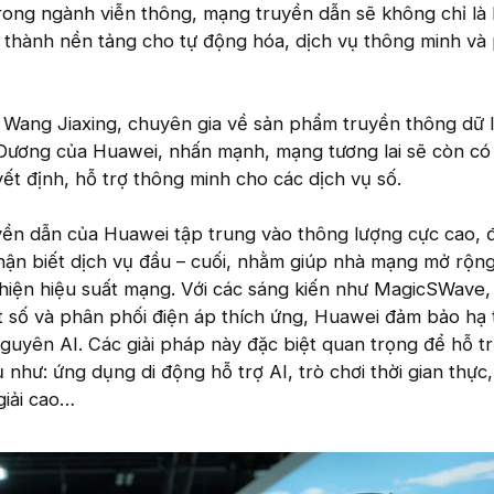
rong ngành viễn thông, mạng truyền dẫn sẽ không chỉ là
rở thành nền tảng cho tự động hóa, dịch vụ thông minh và
ng Wang Jiaxing, chuyên gia về sản phẩm truyền thông dữ 
 Dương của Huawei, nhấn mạnh, mạng tương lai sẽ còn có
yết định, hỗ trợ thông minh cho các dịch vụ số.
yền dẫn của Huawei tập trung vào thông lượng cực cao, đ
hận biết dịch vụ đầu – cuối, nhằm giúp nhà mạng mở rộn
 thiện hiệu suất mạng. Với các sáng kiến như MagicSWave,
t số và phân phối điện áp thích ứng, Huawei đảm bảo hạ
uyên AI. Các giải pháp này đặc biệt quan trọng để hỗ t
như: ứng dụng di động hỗ trợ AI, trò chơi thời gian thực
giải cao…