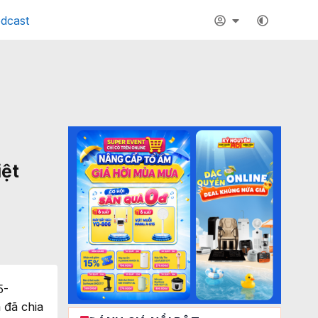
dcast
iệt
5-
 đã chia