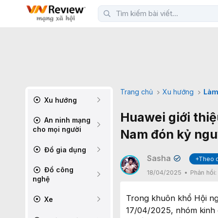
Trang chủ
Xu hướng
Làm
Xu hướng
Huawei giới thiệ
An ninh mạng
cho mọi người
Nam đón kỷ ngu
Đồ gia dụng
Sasha
+Theo 
✔
Đồ công
18/04/2025
Phản hồi
nghệ
Trong khuôn khổ Hội ng
Xe
17/04/2025, nhóm kinh 