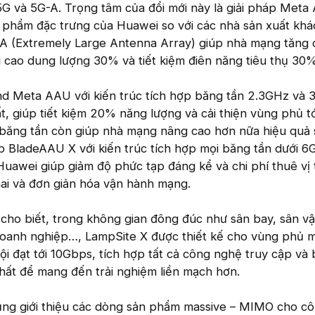
5G và 5G-A. Trọng tâm của đổi mới này là giải pháp Met
 phẩm đặc trưng của Huawei so với các nhà sản xuất khác
AA (Extremely Large Antenna Array) giúp nhà mạng tăng
cao dung lượng 30% và tiết kiệm điên năng tiêu thụ 30%
d Meta AAU với kiến trúc tích hợp băng tần 2.3GHz và 
ất, giúp tiết kiệm 20% năng lượng và cải thiện vùng phủ 
n băng tần còn giúp nhà mạng nâng cao hơn nữa hiệu quả
hợp BladeAAU X với kiến trúc tích hợp mọi băng tần dưới 
uawei giúp giảm độ phức tạp đáng kể và chi phí thuê vị t
hai và đơn giản hóa vận hành mạng.
cho biết, trong không gian đông đúc như sân bay, sân v
doanh nghiệp…, LampSite X được thiết kế cho vùng phủ 
rội đạt tới 10Gbps, tích hợp tất cả công nghệ truy cập và
nhất để mang đến trải nghiệm liền mạch hơn.
ng giới thiệu các dòng sản phẩm massive – MIMO cho c