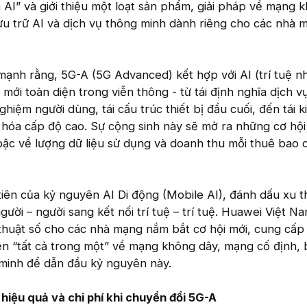
 AI” và giới thiệu một loạt sản phẩm, giải pháp về mạng 
ưu trữ AI và dịch vụ thông minh dành riêng cho các nhà 
ạnh rằng, 5G-A (5G Advanced) kết hợp với AI (trí tuệ n
 mới toàn diện trong viễn thông - từ tái định nghĩa dịch v
nghiệm người dùng, tái cấu trúc thiết bị đầu cuối, đến tái k
hóa cấp độ cao. Sự cộng sinh này sẽ mở ra những cơ hội
bậc về lượng dữ liệu sử dụng và doanh thu mỗi thuê bao 
iên của kỷ nguyên AI Di động (Mobile AI), đánh dấu xu t
gười – người sang kết nối trí tuệ – trí tuệ. Huawei Việt N
 thuật số cho các nhà mạng nắm bắt cơ hội mới, cung cấp 
ện “tất cả trong một” về mạng không dây, mạng cố định, 
 minh để dẫn đầu kỷ nguyên này.
hiệu quả và chi phí khi chuyển đổi 5G-A