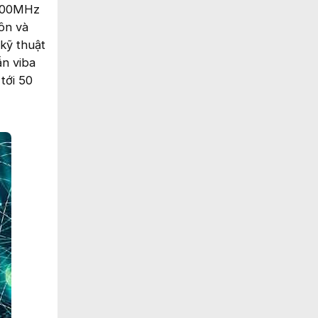
 700MHz
ôn và
kỹ thuật
ẫn viba
tới 50