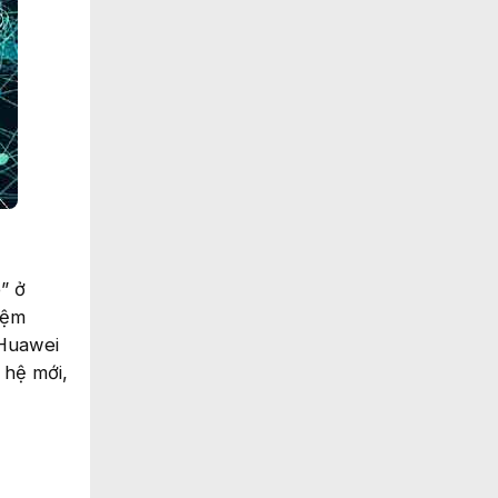
” ở
iệm
 Huawei
 hệ mới,