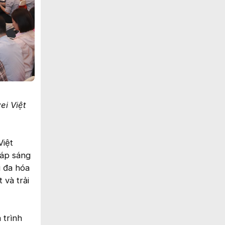
i Việt
Việt
háp sáng
i đa hóa
 và trải
 trình