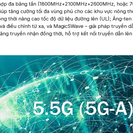
ch hợp đa băng tần (1800MHz+2100MHz+2600MHz, hoặc
p tăng cường tối đa vùng phủ cho các khu vực nông th
ng thời nâng cao tốc độ dữ liệu đường lên (UL); Ăng-ten 
 và điều chỉnh từ xa, và MagicSWave – giải pháp truyền d
ăng truyền nhận đồng thời, hỗ trợ kết nối truyền dẫn lên 