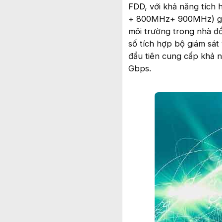
FDD, với khả năng tí
+ 800MHz+ 900MHz) giú
môi trường trong nhà đồ
số tích hợp bộ giám sát
đầu tiên cung cấp khả n
Gbps.