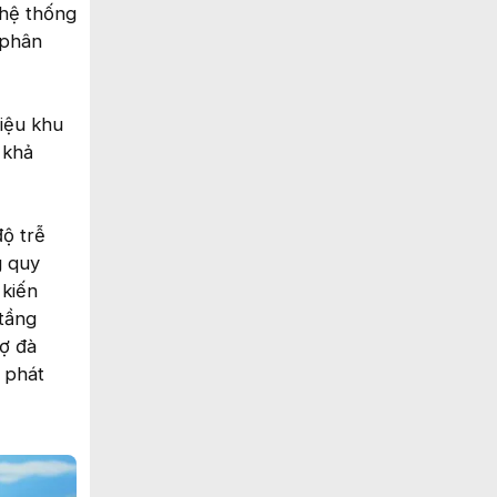
 hệ thống
 phân
liệu khu
 khả
ộ trễ
g quy
 kiến
 tầng
rợ đà
, phát