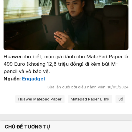
Huawei cho biết, mức giá dành cho MatePad Paper là
499 Euro (khoảng 12,8 triệu đồng) đi kèm bút M-
pencil và vỏ bảo vệ.
Nguồn:
Engadget
Sửa lần cuối bởi điều hành viên:
10/05/2024
Từ khóa
Huawei Matepad Paper
Matepad Paper E-Ink
Sổ Tay
CHỦ ĐỀ TƯƠNG TỰ