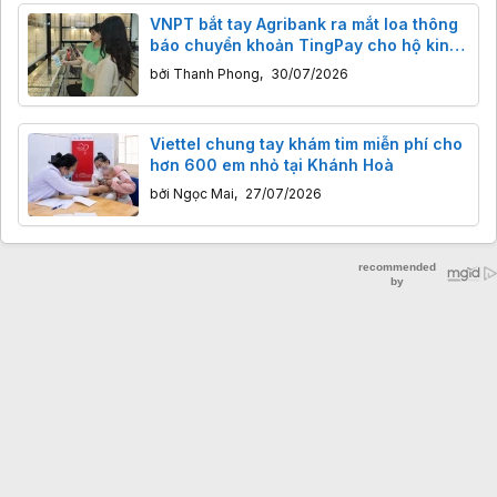
VNPT bắt tay Agribank ra mắt loa thông
báo chuyển khoản TingPay cho hộ kinh
doanh
bởi
Thanh Phong
,
30/07/2026
Viettel chung tay khám tim miễn phí cho
hơn 600 em nhỏ tại Khánh Hoà
bởi
Ngọc Mai
,
27/07/2026