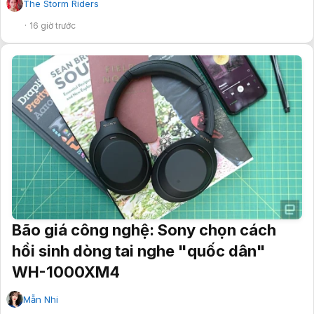
The Storm Riders
✔
16 giờ trước
Bão giá công nghệ: Sony chọn cách
hồi sinh dòng tai nghe "quốc dân"
WH-1000XM4
Mẫn Nhi
✔