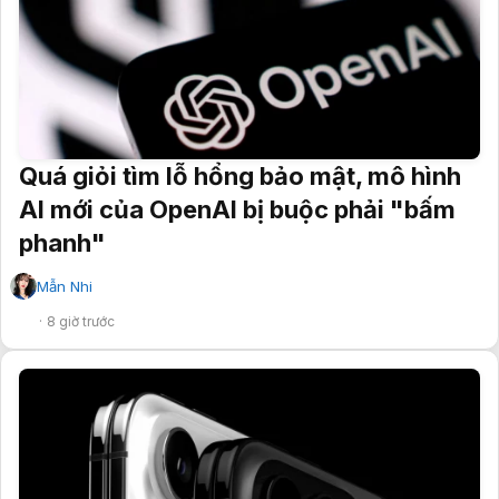
Quá giỏi tìm lỗ hổng bảo mật, mô hình
AI mới của OpenAI bị buộc phải "bấm
phanh"
Mẫn Nhi
✔
8 giờ trước