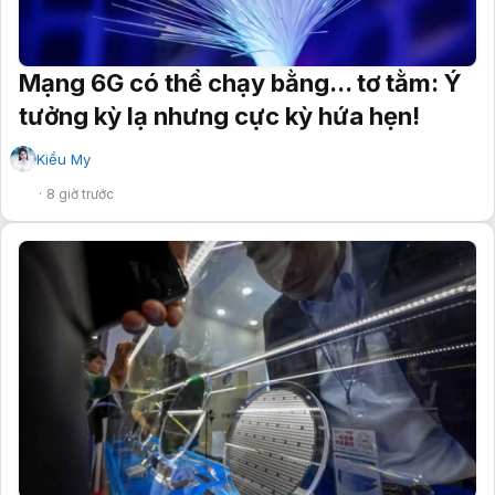
Mạng 6G có thể chạy bằng... tơ tằm: Ý
tưởng kỳ lạ nhưng cực kỳ hứa hẹn!
Kiều My
✔
8 giờ trước