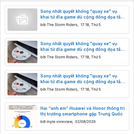
Sony nhất quyết không "quay xe" vụ
khai tử đĩa game dù cộng đồng dọa tẩy
chay
bởi
The Storm Riders
,
17:18, Thứ 5
Sony nhất quyết không "quay xe" vụ
khai tử đĩa game dù cộng đồng dọa tẩy
chay
bởi
The Storm Riders
,
17:18, Thứ 5
Sony nhất quyết không "quay xe" vụ
khai tử đĩa game dù cộng đồng dọa tẩy
chay
bởi
The Storm Riders
,
17:18, Thứ 5
Hai “anh em” Huawei và Honor thống trị
thị trường smartphone gập Trung Quốc
bởi
myle.vnreview
,
02/08/2026