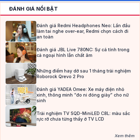
ĐÁNH GIÁ NỔI BẬT
Đánh giá Redmi Headphones Neo: Lần đầu
làm tai nghe over-ear, Redmi chọn cách đi
an toàn
Đánh giá JBL Live 780NC: Sự cá tính trong
cả ngoại hình lẫn chất âm
Những điểm hay dở sau 1 tháng trải nghiệm
Roborock Qrevo 2 Pro
Đánh giá YADEA Omee: Xe máy điện nhỏ
xinh, thông minh “đo ni đóng giày” cho nữ
sinh
Trải nghiệm TV SQD-MiniLED C8L: màu sắc
rực rỡ chưa từng thấy ở TV LCD
Xem thêm