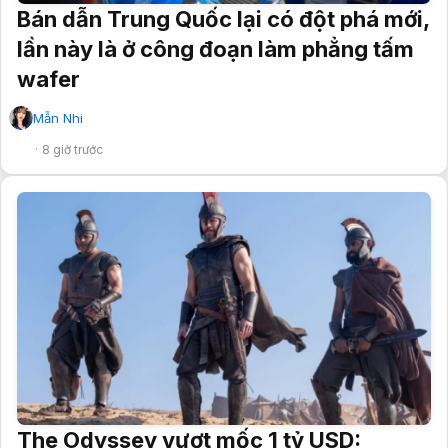
Bán dẫn Trung Quốc lại có đột phá mới,
lần này là ở công đoạn làm phẳng tấm
wafer
Mẫn Nhi
✔
8 giờ trước
The Odyssey vượt mốc 1 tỷ USD: