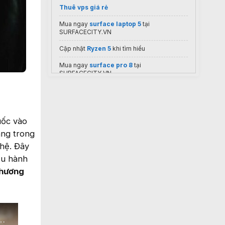
Thuê vps giá rẻ
Mua ngay
surface laptop 5
tại
SURFACECITY.VN
Cập nhật
Ryzen 5
khi tìm hiểu
Mua ngay
surface pro 8
tại
SURFACECITY.VN
mua tài khoản genspark
Lọ hoa bàn thờ
đẹp giá tốt
uốc vào
Công ty
sửa máy tính
hcm
ãng trong
Sắm
Quạt điều hoà
giá sốc
ghệ. Đây
Mua ngay
Laptop Văn Phòng Cũ
Tại
ều hành
Laptops.vn
thương
Mua ngay
Dell XPS
Tại Laptops.vn
dịch vụ
thiết kế thi công văn phòng
trọn
gói