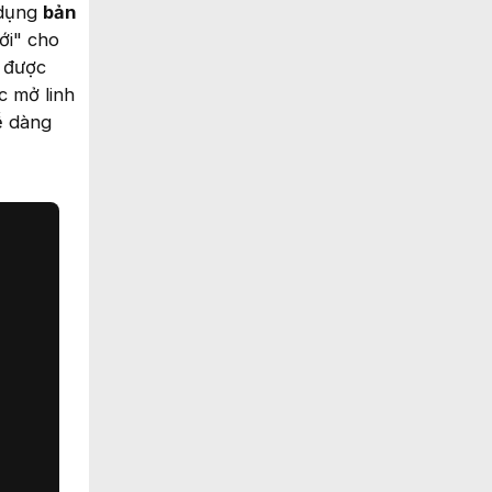
 dụng
bản
ới" cho
, được
c mở linh
ễ dàng