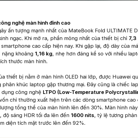
công nghệ màn hình đỉnh cao
gây ấn tượng mạnh nhất của MateBook Fold ULTIMATE 
inh ngạc. Khi mở ra, phần mỏng nhất của thiết bị chỉ
7,3
martphone cao cấp hiện nay. Khi gập lại, độ dày của máy
hỉ nặng khoảng
1,16 kg
, nhẹ hơn đáng kể so với nhiều lap
ích thước màn hình.
a thiết bị nằm ở màn hình OLED hai lớp, được Huawei q
ong phân khúc laptop gập thương mại. Đây cũng là chiếc la
ng dụng công nghệ
LTPO (Low-Temperature Polycrystalli
vốn chỉ thường xuất hiện trên các dòng smartphone cao 
g lượng tổng thể của màn hình lên đến 30%. Màn hình này
, độ sáng HDR tối đa lên đến
1600 nits
, tỷ lệ tương phản
iếm diện tích mặt trước lên đến 92%.