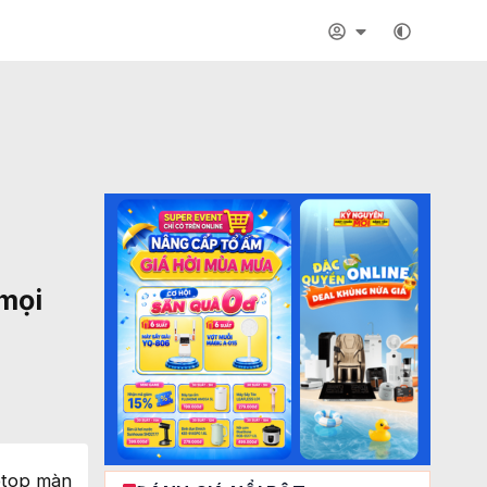
 mọi
aptop màn