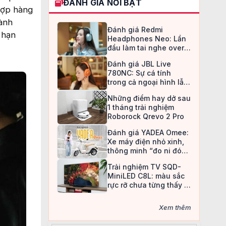
ĐÁNH GIÁ NỔI BẬT
hợp hàng
hành
Đánh giá Redmi
 hạn
Headphones Neo: Lần
đầu làm tai nghe over-
ear, Redmi chọn cách đi
Đánh giá JBL Live
an toàn
780NC: Sự cá tính
trong cả ngoại hình lẫn
chất âm
Những điểm hay dở sau
1 tháng trải nghiệm
Roborock Qrevo 2 Pro
Đánh giá YADEA Omee:
Xe máy điện nhỏ xinh,
thông minh “đo ni đóng
giày” cho nữ sinh
Trải nghiệm TV SQD-
MiniLED C8L: màu sắc
rực rỡ chưa từng thấy ở
TV LCD
Xem thêm