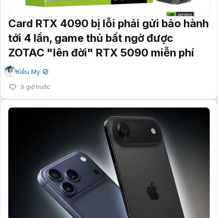
Card RTX 4090 bị lỗi phải gửi bảo hành
tới 4 lần, game thủ bất ngờ được
ZOTAC "lên đời" RTX 5090 miễn phí
Kiều My
✔
9 giờ trước