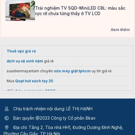
Trải nghiệm TV SQD-MiniLED C8L: màu sắc
rực rỡ chưa từng thấy ở TV LCD
Xem thêm
Thuê vps giá rẻ
dịch vụ vệ sinh nệm
giá rẻ
suadienmayantam chuyên
sửa máy giặt tphcm
uy tín giá rẻ
Mua
Quạt hút xách tay 25
điều hòa panasonic 9000
dịch vụ
sửa máy lạnh
thosuadienlanhbachkhoa uy tín giá rẻ
Chịu trách nhiệm nội dung: LÊ THỊ HẠNH
Bán
thùng rác công cộng
giá tốt
Bản quyền @2023 Công ty Cổ phần Bkav
Vệ sinh công nghiệp quận 2
giá rẻ
Địa chỉ: Tầng 2, Tòa nhà HH1, Đường Dương Đình Nghệ,
Hỗ trợ
giặt sofa tại nhà
giá tốt
Phường Cầu Giấy, TP Hà Nội