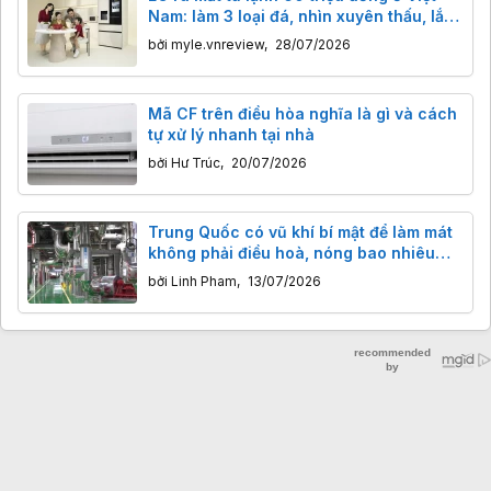
Nam: làm 3 loại đá, nhìn xuyên thấu, lắp
âm tủ bếp vẫn mở thoải mái
bởi
myle.vnreview
,
28/07/2026
Mã CF trên điều hòa nghĩa là gì và cách
tự xử lý nhanh tại nhà
bởi
Hư Trúc
,
20/07/2026
Trung Quốc có vũ khí bí mật để làm mát
không phải điều hoà, nóng bao nhiêu
cũng cân được
bởi
Linh Pham
,
13/07/2026