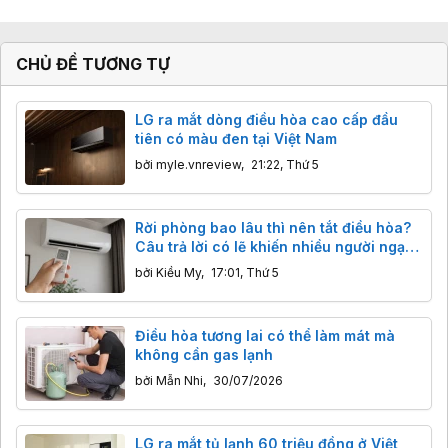
CHỦ ĐỀ TƯƠNG TỰ
LG ra mắt dòng điều hòa cao cấp đầu
tiên có màu đen tại Việt Nam
bởi
myle.vnreview
,
21:22, Thứ 5
Rời phòng bao lâu thì nên tắt điều hòa?
Câu trả lời có lẽ khiến nhiều người ngạc
nhiên
bởi
Kiều My
,
17:01, Thứ 5
Điều hòa tương lai có thể làm mát mà
không cần gas lạnh
bởi
Mẫn Nhi
,
30/07/2026
LG ra mắt tủ lạnh 60 triệu đồng ở Việt