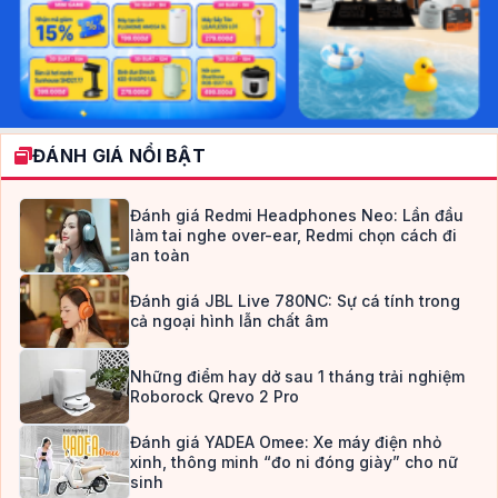
ĐÁNH GIÁ NỔI BẬT
Đánh giá Redmi Headphones Neo: Lần đầu
làm tai nghe over-ear, Redmi chọn cách đi
an toàn
Đánh giá JBL Live 780NC: Sự cá tính trong
cả ngoại hình lẫn chất âm
Những điểm hay dở sau 1 tháng trải nghiệm
Roborock Qrevo 2 Pro
Đánh giá YADEA Omee: Xe máy điện nhỏ
xinh, thông minh “đo ni đóng giày” cho nữ
sinh