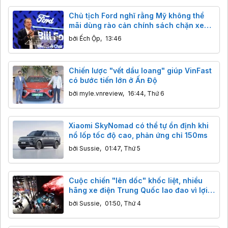
Chủ tịch Ford nghĩ rằng Mỹ không thể
mãi dùng rào cản chính sách chặn xe
Trung Quốc
bởi
Ếch Ộp
,
13:46
Chiến lược "vết dầu loang" giúp VinFast
có bước tiến lớn ở Ấn Độ
bởi
myle.vnreview
,
16:44, Thứ 6
Xiaomi SkyNomad có thể tự ổn định khi
nổ lốp tốc độ cao, phản ứng chỉ 150ms
bởi
Sussie
,
01:47, Thứ 5
Cuộc chiến "lên dốc" khốc liệt, nhiều
hãng xe điện Trung Quốc lao đao vì lợi
nhuận
bởi
Sussie
,
01:50, Thứ 4