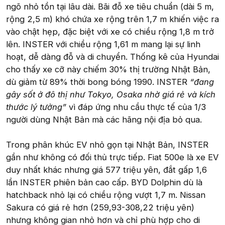
ngõ nhỏ tồn tại lâu dài. Bãi đỗ xe tiêu chuẩn (dài 5 m,
rộng 2,5 m) khó chứa xe rộng trên 1,7 m khiến việc ra
vào chật hẹp, đặc biệt với xe có chiều rộng 1,8 m trở
lên. INSTER với chiều rộng 1,61 m mang lại sự linh
hoạt, dễ dàng đỗ và di chuyển. Thống kê của Hyundai
cho thấy xe cỡ này chiếm 30% thị trường Nhật Bản,
dù giảm từ 89% thời bong bóng 1990. INSTER
“đang
gây sốt ở đô thị như Tokyo, Osaka nhờ giá rẻ và kích
thước lý tưởng”
vì đáp ứng nhu cầu thực tế của 1/3
người dùng Nhật Bản mà các hãng nội địa bỏ qua.
Trong phân khúc EV nhỏ gọn tại Nhật Bản, INSTER
gần như không có đối thủ trực tiếp. Fiat 500e là xe EV
duy nhất khác nhưng giá 577 triệu yên, đắt gấp 1,6
lần INSTER phiên bản cao cấp. BYD Dolphin dù là
hatchback nhỏ lại có chiều rộng vượt 1,7 m. Nissan
Sakura có giá rẻ hơn (259,93-308,22 triệu yên)
nhưng không gian nhỏ hơn và chỉ phù hợp cho di