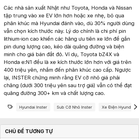
Các nhà sản xuất Nhật như Toyota, Honda và Nissan
tập trung vào xe EV lớn hơn hoặc xe nhẹ, bỏ qua
phân khúc mà Hyundai đánh vào, dù 30% người dùng
vẫn chọn kích thước này. Lý do chính là chi phí pin
lithium-ion cao khiến các hãng ưu tiên xe lớn để gắn
pin dung lượng cao, kéo dài quãng đường và biện
minh cho giá bán đắt đỏ. Ví dụ, Toyota bZ4X và
Honda e:N1 đều là xe kích thước lớn hơn với giá trên
400 triệu yên, nhắm đến phân khúc cao cấp. Ngược
lại, INSTER chứng minh rằng EV cỡ nhỏ giá phải
chăng (dưới 300 triệu yên sau trợ giá) vẫn có thể đạt
quãng đường 300+ km và chất lượng cao.
Từ khóa
Hyundai Inster
Sub Cỡ Nhỏ Inster
Xe Điện Hyundai
CHỦ ĐỀ TƯƠNG TỰ