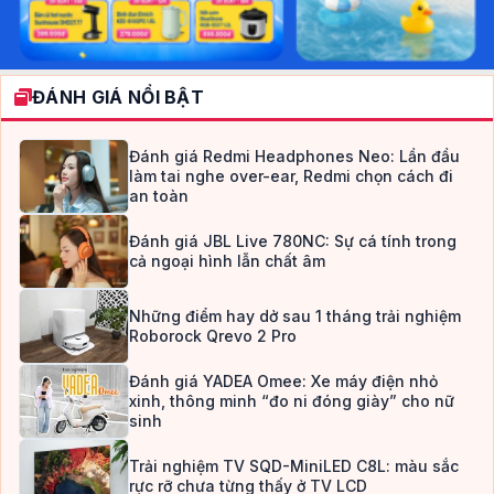
ĐÁNH GIÁ NỔI BẬT
Đánh giá Redmi Headphones Neo: Lần đầu
làm tai nghe over-ear, Redmi chọn cách đi
an toàn
Đánh giá JBL Live 780NC: Sự cá tính trong
cả ngoại hình lẫn chất âm
Những điểm hay dở sau 1 tháng trải nghiệm
Roborock Qrevo 2 Pro
Đánh giá YADEA Omee: Xe máy điện nhỏ
xinh, thông minh “đo ni đóng giày” cho nữ
sinh
Trải nghiệm TV SQD-MiniLED C8L: màu sắc
rực rỡ chưa từng thấy ở TV LCD