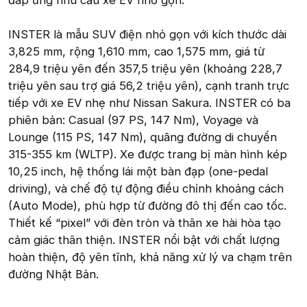
đáp ứng nhu cầu xe EV nhỏ gọn.
INSTER là mẫu SUV điện nhỏ gọn với kích thước dài
3,825 mm, rộng 1,610 mm, cao 1,575 mm, giá từ
284,9 triệu yên đến 357,5 triệu yên (khoảng 228,7
triệu yên sau trợ giá 56,2 triệu yên), cạnh tranh trực
tiếp với xe EV nhẹ như Nissan Sakura. INSTER có ba
phiên bản: Casual (97 PS, 147 Nm), Voyage và
Lounge (115 PS, 147 Nm), quãng đường di chuyển
315-355 km (WLTP). Xe được trang bị màn hình kép
10,25 inch, hệ thống lái một bàn đạp (one-pedal
driving), và chế độ tự động điều chỉnh khoảng cách
(Auto Mode), phù hợp từ đường đô thị đến cao tốc.
Thiết kế “pixel” với đèn tròn và thân xe hài hòa tạo
cảm giác thân thiện. INSTER nổi bật với chất lượng
hoàn thiện, độ yên tĩnh, khả năng xử lý va chạm trên
đường Nhật Bản.