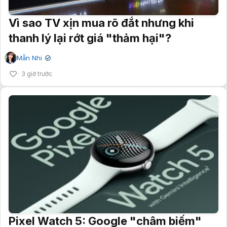
Vì sao TV xịn mua rõ đắt nhưng khi
thanh lý lại rớt giá "thảm hại"?
Mẫn Nhi
✔
3 giờ trước
Pixel Watch 5: Google "châm biếm"