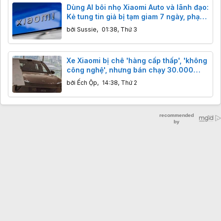
Dùng AI bôi nhọ Xiaomi Auto và lãnh đạo:
Kẻ tung tin giả bị tạm giam 7 ngày, phạt
tiền
bởi
Sussie
,
01:38, Thứ 3
Xe Xiaomi bị chê 'hàng cấp thấp', 'không
công nghệ', nhưng bán chạy 30.000
chiếc: 'Redmi ô tô' là lời khen hay chê?
bởi
Ếch Ộp
,
14:38, Thứ 2