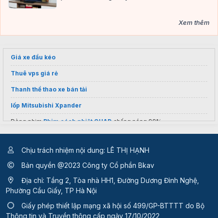
Xem thêm
Giá xe đầu kéo
Thuê vps giá rẻ
Thanh thể thao xe bán tải
lốp Mitsubishi Xpander
Dòng phim
Phim cách nhiệt QUAD
chống nóng 99%
Chịu trách nhiệm nội dung: LÊ THỊ HẠNH
Bản quyền @2023 Công ty Cổ phần Bkav
Địa chỉ: Tầng 2, Tòa nhà HH1, Đường Dương Đình Nghệ,
Phường Cầu Giấy, TP Hà Nội
Giấy phép thiết lập mạng xã hội số 499/GP-BTTTT
do Bộ
Thông tin và Truyền thông cấp ngày 17/10/2022