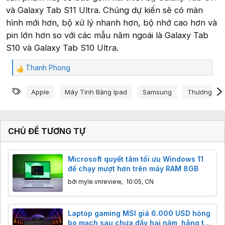
và Galaxy Tab S11 Ultra. Chúng dự kiến sẽ có màn
hình mới hơn, bộ xử lý nhanh hơn, bộ nhớ cao hơn và
pin lớn hơn so với các mẫu năm ngoái là Galaxy Tab
S10 và Galaxy Tab S10 Ultra.
Thanh Phong
C
ả
Từ khóa
m
Apple
Máy Tính Bảng Ipad
Samsung
Thương Hiệ
x
ú
c
:
CHỦ ĐỀ TƯƠNG TỰ
Microsoft quyết tâm tối ưu Windows 11
để chạy mượt hơn trên máy RAM 8GB
bởi
myle.vnreview
,
10:05, CN
Laptop gaming MSI giá 6.000 USD hỏng
bo mạch sau chưa đầy hai năm, hãng từ