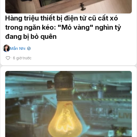
Hàng triệu thiết bị điện tử cũ cất xó
trong ngăn kéo: "Mỏ vàng" nghìn tỷ
đang bị bỏ quên
Mẫn Nhi
✔
6 giờ trước