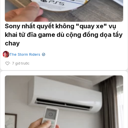
Sony nhất quyết không "quay xe" vụ
khai tử đĩa game dù cộng đồng dọa tẩy
chay
The Storm Riders
✔
7 giờ trước