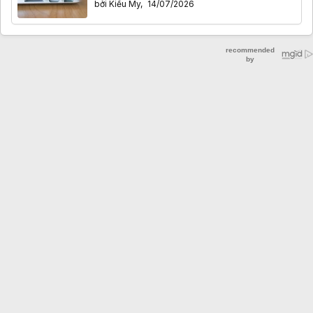
bởi
Kiều My
,
14/07/2026