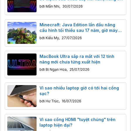
chối sửa vì “đắt hơn mua máy mới”
bởi
Mẫn Nhi
,
30/07/2026
Minecraft: Java Edition lần đầu nâng
cấu hình tối thiểu sau 17 năm, giờ máy
dưới 8GB RAM khó chơi
bởi
Kiều My
,
27/07/2026
MacBook Ultra sắp ra mắt với 12 tính
năng mới chưa từng xuất hiện
bởi
Bỉ Ngạn Hoa
,
25/07/2026
Vì sao nhiều laptop giờ có tới hai cổng
sạc?
bởi
Hư Trúc
,
16/07/2026
Vì sao cổng HDMI "tuyệt chủng" trên
laptop hiện đại?