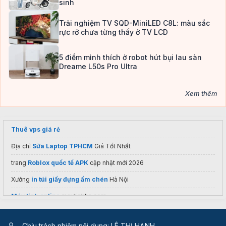
sinh
Trải nghiệm TV SQD-MiniLED C8L: màu sắc
rực rỡ chưa từng thấy ở TV LCD
5 điểm mình thích ở robot hút bụi lau sàn
Dreame L50s Pro Ultra
Xem thêm
Thuê vps giá rẻ
Địa chỉ
Sửa Laptop TPHCM
Giá Tốt Nhất
trang
Roblox quốc tế APK
cập nhật mới 2026
Xưởng
in túi giấy đựng ấm chén
Hà Nội
Máy tính online
maytinhhs.com
Công ty
máy tính giá rẻ tphcm
uy tín
Chịu trách nhiệm nội dung: LÊ THỊ HẠNH