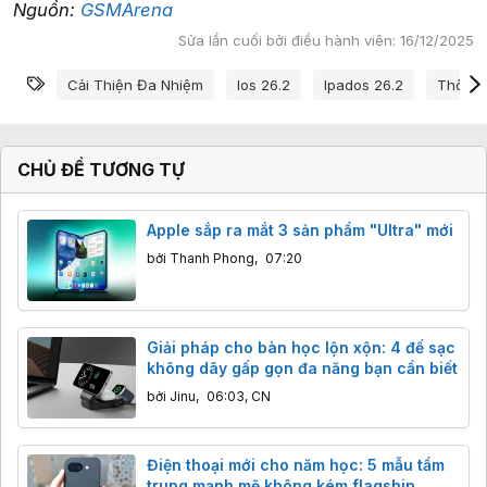
Nguồn:
GSMArena
Sửa lần cuối bởi điều hành viên:
16/12/2025
Từ khóa
Cải Thiện Đa Nhiệm
Ios 26.2
Ipados 26.2
Thông 
CHỦ ĐỀ TƯƠNG TỰ
Apple sắp ra mắt 3 sản phẩm "Ultra" mới
bởi
Thanh Phong
,
07:20
Giải pháp cho bàn học lộn xộn: 4 đế sạc
không dây gấp gọn đa năng bạn cần biết
bởi
Jinu
,
06:03, CN
Điện thoại mới cho năm học: 5 mẫu tầm
trung mạnh mẽ không kém flagship