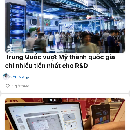
Trung Quốc vượt Mỹ thành quốc gia
chi nhiều tiền nhất cho R&D
Kiều My
✔
1 giờ trước