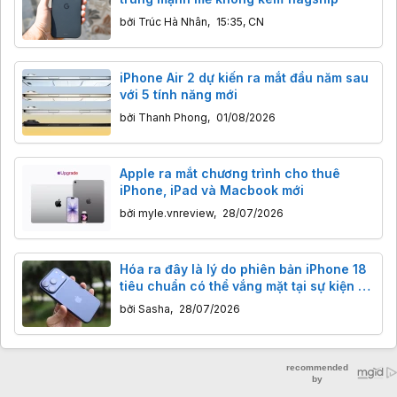
bởi
Trúc Hà Nhân
,
15:35, CN
iPhone Air 2 dự kiến ra mắt đầu năm sau
với 5 tính năng mới
bởi
Thanh Phong
,
01/08/2026
Apple ra mắt chương trình cho thuê
iPhone, iPad và Macbook mới
bởi
myle.vnreview
,
28/07/2026
Hóa ra đây là lý do phiên bản iPhone 18
tiêu chuẩn có thể vắng mặt tại sự kiện ra
mắt tháng 9
bởi
Sasha
,
28/07/2026