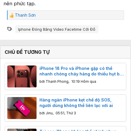
nên phức tạp.
Thanh Sơn
C
ả
Từ khóa
m
Iphone Đóng Băng Video Facetime Cởi Đồ
x
ú
c
:
CHỦ ĐỀ TƯƠNG TỰ
iPhone 18 Pro và iPhone gập có thể
nhanh chóng cháy hàng do thiếu hụt bộ
nhớ
bởi
Thanh Phong
,
10:19 Hôm qua
Hàng ngàn iPhone kẹt chế độ SOS,
người dùng không thể liên lạc với ai
bởi
Jinu
,
05:51, Thứ 3