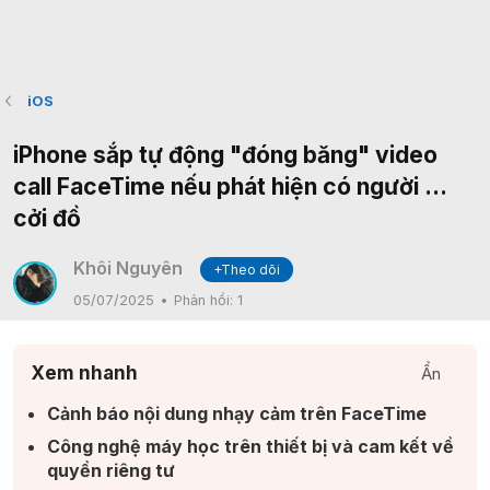
iOS
iPhone sắp tự động "đóng băng" video
call FaceTime nếu phát hiện có người …
cởi đồ
Khôi Nguyên
+Theo dõi
05/07/2025
Phản hồi:
1
Xem nhanh
Ẩn
Cảnh báo nội dung nhạy cảm trên FaceTime​
Công nghệ máy học trên thiết bị và cam kết về
quyền riêng tư​