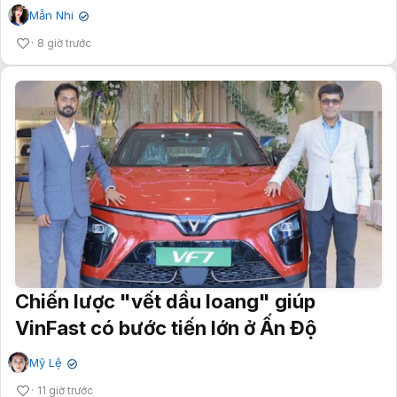
Mẫn Nhi
✔
8 giờ trước
Chiến lược "vết dầu loang" giúp
VinFast có bước tiến lớn ở Ấn Độ
Mỹ Lệ
✔
11 giờ trước