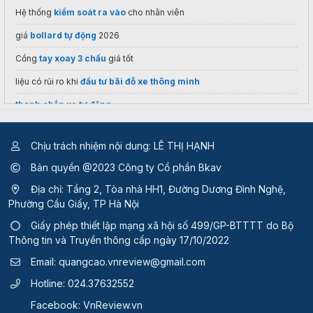
Hệ thống
kiểm soát ra vào
cho nhân viên
giá
bollard tự động
2026
Cổng
tay xoay 3 chấu
giá tốt
liệu có rủi ro khi
đầu tư bãi đỗ xe thông minh
thanh chắn xe tự động
Thuê vps giá rẻ
Chịu trách nhiệm nội dung: LÊ THỊ HẠNH
tải
hình nền roblox điện thoại
miễn phí
Bản quyền @2023 Công ty Cổ phần Bkav
Lắp
Cửa chống muỗi
Việt Anh
Địa chỉ: Tầng 2, Tòa nhà HH1, Đường Dương Đình Nghệ,
https://ssstik.in.net/
Phường Cầu Giấy, TP Hà Nội
Tổng kho phân phối
cửa tự động Hàn quốc
Top 1 chất lượng
Giấy phép thiết lập mạng xã hội số 499/GP-BTTTT
do Bộ
Thông tin và Truyền thông cấp ngày 17/10/2022
Email:
quangcao.vnreview@gmail.com
Hotline:
024.37632552
Facebook:
VnReview.vn