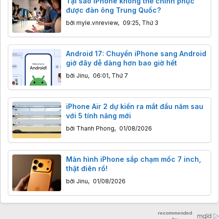
Tại sao iPhone không thể chinh phục
được đàn ông Trung Quốc?
bởi
myle.vnreview
,
09:25, Thứ 3
Android 17: Chuyển iPhone sang Android
giờ đây dễ dàng hơn bao giờ hết
bởi
Jinu
,
06:01, Thứ 7
iPhone Air 2 dự kiến ra mắt đầu năm sau
với 5 tính năng mới
bởi
Thanh Phong
,
01/08/2026
Màn hình iPhone sắp chạm mốc 7 inch,
thật điên rồ!
bởi
Jinu
,
01/08/2026