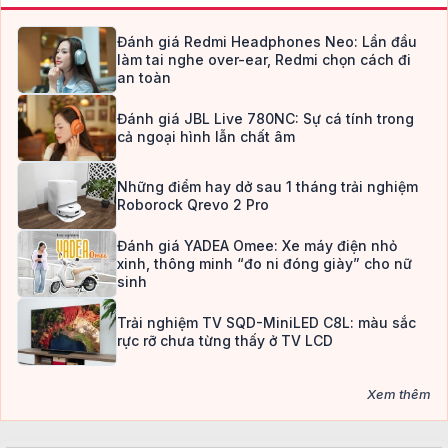
Đánh giá Redmi Headphones Neo: Lần đầu
làm tai nghe over-ear, Redmi chọn cách đi
an toàn
Đánh giá JBL Live 780NC: Sự cá tính trong
cả ngoại hình lẫn chất âm
Những điểm hay dở sau 1 tháng trải nghiệm
Roborock Qrevo 2 Pro
Đánh giá YADEA Omee: Xe máy điện nhỏ
xinh, thông minh “đo ni đóng giày” cho nữ
sinh
Trải nghiệm TV SQD-MiniLED C8L: màu sắc
rực rỡ chưa từng thấy ở TV LCD
Xem thêm