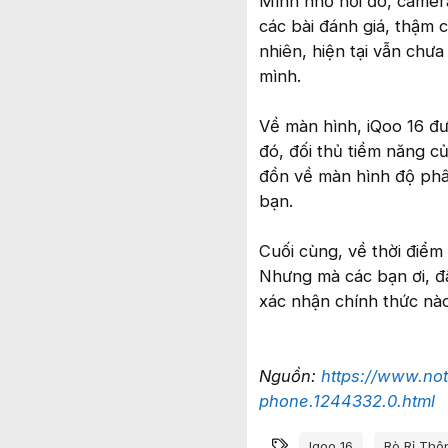
Mình nhớ hồi đó, camer
các bài đánh giá, thậm 
nhiên, hiện tại vẫn ch
mình.
Về màn hình, iQoo 16 đư
đó, đối thủ tiềm năng củ
đồn về màn hình độ phân
bạn.
Cuối cùng, về thời điểm
Nhưng mà các bạn ơi, đâ
xác nhận chính thức nà
Nguồn:
https://www.not
phone.1244332.0.html
Từ khóa
Iqoo 16
Rò Rỉ Thô