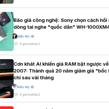
Bão giá công nghệ: Sony chọn cách hồi 
dòng tai nghe "quốc dân" WH-1000XM
Mẫn Nhi
✔
8 giờ trước
0
Cơn khát AI khiến giá RAM bật ngược về
2007: Thành quả 20 năm giảm giá "bốc 
chỉ sau vài tháng
Kiều My
✔
9 giờ trước
0