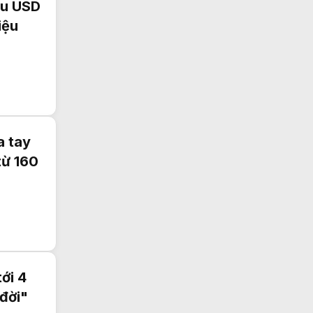
ệu USD
iệu
a tay
từ 160
ới 4
đời"