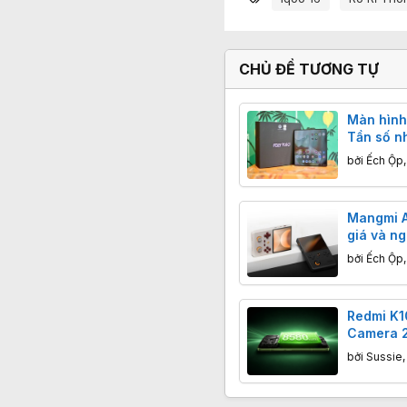
CHỦ ĐỀ TƯƠNG TỰ
Màn hình
Tần số n
đôi mắt 
bởi
Ếch Ộp
Mangmi A
giá và ng
USD, cấu 
bởi
Ếch Ộp
thủ
Redmi K1
Camera 2
8580mAh,
bởi
Sussie