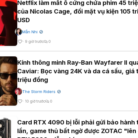
Netflix làm mất ổ cứng chứa phim 45 tri
của Nicolas Cage, đối mặt vụ kiện 105 tr
USD
Mẫn Nhi
✔
9 giờ trước
0
Kính thông minh Ray-Ban Wayfarer II qu
Caviar: Bọc vàng 24K và da cá sấu, giá 
triệu đồng
The Storm Riders
✔
10 giờ trước
0
Card RTX 4090 bị lỗi phải gửi bảo hành t
lần, game thủ bất ngờ được ZOTAC "lên 