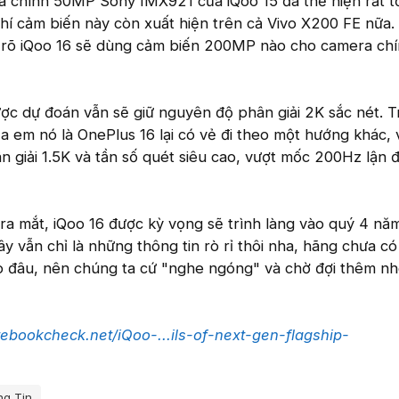
a chính 50MP Sony IMX921 của iQoo 15 đã thể hiện rất t
chí cảm biến này còn xuất hiện trên cả Vivo X200 FE nữa.
ưa rõ iQoo 16 sẽ dùng cảm biến 200MP nào cho camera ch
ợc dự đoán vẫn sẽ giữ nguyên độ phân giải 2K sắc nét. T
a em nó là OnePlus 16 lại có vẻ đi theo một hướng khác, v
 giải 1.5K và tần số quét siêu cao, vượt mốc 200Hz lận 
 ra mắt, iQoo 16 được kỳ vọng sẽ trình làng vào quý 4 nă
y vẫn chỉ là những thông tin rò rỉ thôi nha, hãng chưa có
o đâu, nên chúng ta cứ "nghe ngóng" và chờ đợi thêm nh
ebookcheck.net/iQoo-...ils-of-next-gen-flagship-
ng Tin