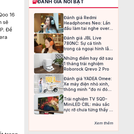
ĐÁNH GIÁ NỔI BẬT
iQoo 16
Đánh giá Redmi
n sẽ
Headphones Neo: Lần
đầu làm tai nghe over-
P. Để
ear, Redmi chọn cách đi
era
Đánh giá JBL Live
an toàn
780NC: Sự cá tính
trong cả ngoại hình lẫn
chất âm
Những điểm hay dở sau
1 tháng trải nghiệm
Roborock Qrevo 2 Pro
Đánh giá YADEA Omee:
Xe máy điện nhỏ xinh,
thông minh “đo ni đóng
giày” cho nữ sinh
Trải nghiệm TV SQD-
MiniLED C8L: màu sắc
rực rỡ chưa từng thấy ở
TV LCD
Xem thêm