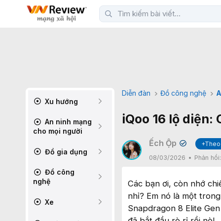
Diễn đàn
Đồ công nghệ
A
Xu hướng
iQoo 16 lộ diện
An ninh mạng
cho mọi người
Ếch Ộp
+Theo
✔
Đồ gia dụng
08/03/2026
Phản hồi
Đồ công
nghệ
Các bạn ơi, còn nhớ ch
nhỉ? Em nó là một trong
Xe
Snapdragon 8 Elite Gen 
đã bắt đầu rò rỉ rồi nè!