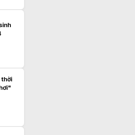
sinh
4
 thời
hơi"