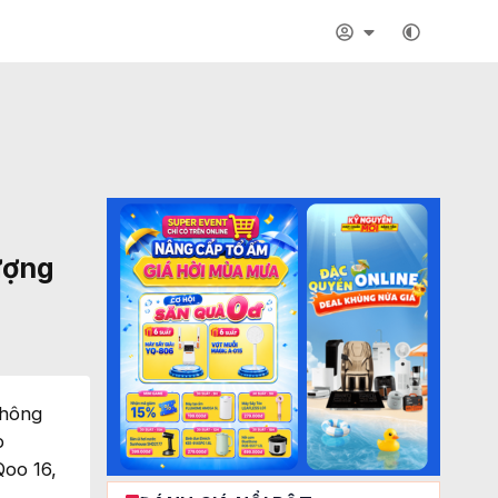
ượng
không
p
Qoo 16,