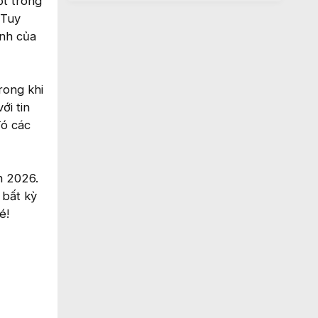
ốt trong
 Tuy
ính của
rong khi
ới tin
đó các
m 2026.
 bất kỳ
é!