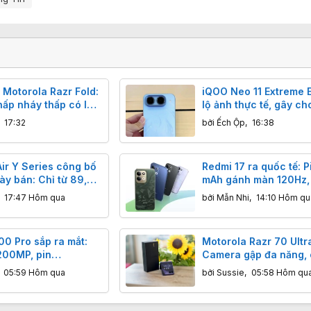
 Motorola Razr Fold:
iQOO Neo 11 Extreme E
hấp nháy thấp có làm
lộ ảnh thực tế, gây ch
bạn mỏi mệt?
pin 9.000 mAh
,
17:32
bởi
Ếch Ộp
,
16:38
ir Y Series công bố
Redmi 17 ra quốc tế: P
ày bán: Chỉ từ 89,99
mAh gánh màn 120Hz,
hình vượt trội đối
cấu hình lại "quay xe"
,
17:47 Hôm qua
bởi
Mẫn Nhi
,
14:10 Hôm qu
eMMC và màn HD+
00 Pro sắp ra mắt:
Motorola Razr 70 Ultr
00MP, pin
Camera gập đa năng, 
 sạc siêu tốc 100W
lượng ảnh có như kỳ 
,
05:59 Hôm qua
bởi
Sussie
,
05:58 Hôm qu