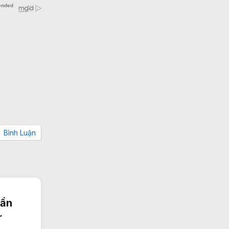
Bình Luận
lần
r