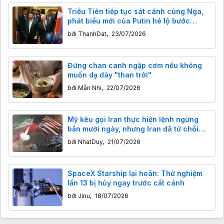
Triều Tiên tiếp tục sát cánh cùng Nga,
phát biểu mới của Putin hé lộ bước
ngoặt lớn trong hợp tác quân sự
bởi
ThanhDat
,
23/07/2026
Đừng chan canh ngập cơm nếu không
muốn dạ dày "than trời"
bởi
Mẫn Nhi
,
22/07/2026
Mỹ kêu gọi Iran thực hiện lệnh ngừng
bắn mười ngày, nhưng Iran đã từ chối
thẳng thừng.
bởi
NhatDuy
,
21/07/2026
SpaceX Starship lại hoãn: Thử nghiệm
lần 13 bị hủy ngay trước cất cánh
bởi
Jinu
,
18/07/2026