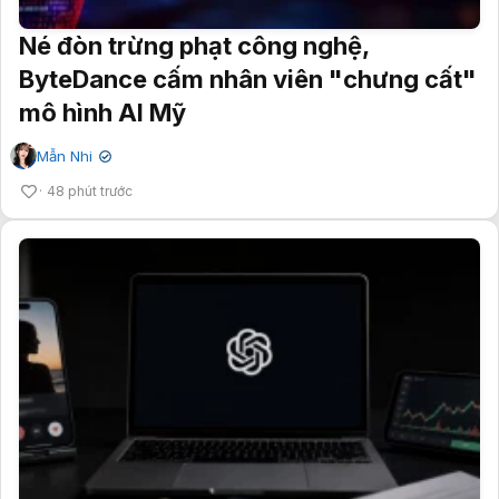
Né đòn trừng phạt công nghệ,
ByteDance cấm nhân viên "chưng cất"
mô hình AI Mỹ
Mẫn Nhi
✔
48 phút trước