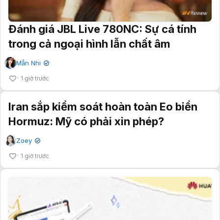
Đánh giá JBL Live 780NC: Sự cá tính
trong cả ngoại hình lẫn chất âm
Mẫn Nhi
✔
1 giờ trước
Iran sắp kiểm soát hoàn toàn Eo biển
Hormuz: Mỹ có phải xin phép?
Zoey
✔
1 giờ trước