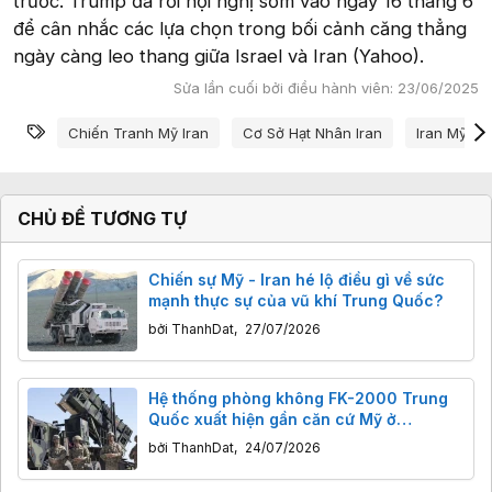
trước. Trump đã rời hội nghị sớm vào ngày 16 tháng 6
để cân nhắc các lựa chọn trong bối cảnh căng thẳng
ngày càng leo thang giữa Israel và Iran (Yahoo).
Sửa lần cuối bởi điều hành viên:
23/06/2025
Từ khóa
Chiến Tranh Mỹ Iran
Cơ Sở Hạt Nhân Iran
Iran Mỹ
CHỦ ĐỀ TƯƠNG TỰ
Chiến sự Mỹ - Iran hé lộ điều gì về sức
mạnh thực sự của vũ khí Trung Quốc?
bởi
ThanhDat
,
27/07/2026
Hệ thống phòng không FK-2000 Trung
Quốc xuất hiện gần căn cứ Mỹ ở
Bahrain, báo hiệu điều gì đang diễn ra
bởi
ThanhDat
,
24/07/2026
tại Trung Đông?