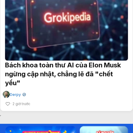
Bách khoa toàn thư AI của Elon Musk
ngừng cập nhật, chẳng lẽ đã "chết
yểu"
Derpy
✔
2 giờ trước