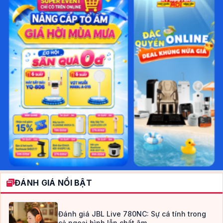
ĐÁNH GIÁ NỔI BẬT
Đánh giá JBL Live 780NC: Sự cá tính trong
cả ngoại hình lẫn chất âm