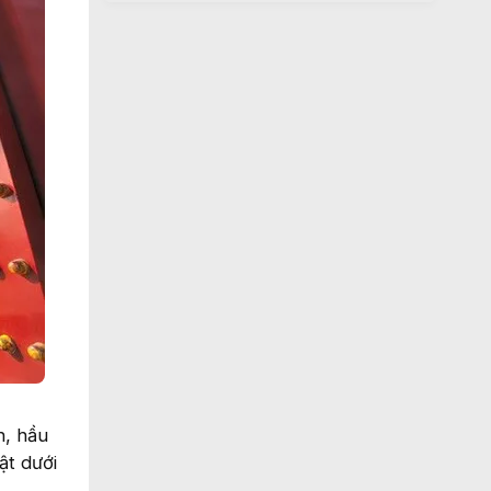
h, hầu
ật dưới