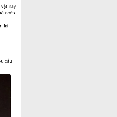
 vật này
bộ châu
 lại
êu cầu