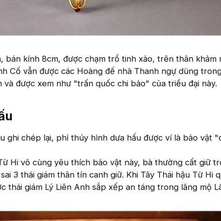
, bán kính 8cm, được chạm trổ tinh xảo, trên thân khảm
ĩnh Cố vẫn được các Hoàng đế nhà Thanh ngự dùng tron
m và được xem như "trấn quốc chi bảo" của triều đại này.
ấu
u ghi chép lại, phỉ thúy hình dưa hấu được ví là bảo vật 
ừ Hi vô cùng yêu thích bảo vật này, bà thường cất giữ t
 sai 3 thái giám thân tín canh giữ. Khi Tây Thái hậu Từ Hi q
c thái giám Lý Liên Anh sắp xếp an táng trong lăng mộ L