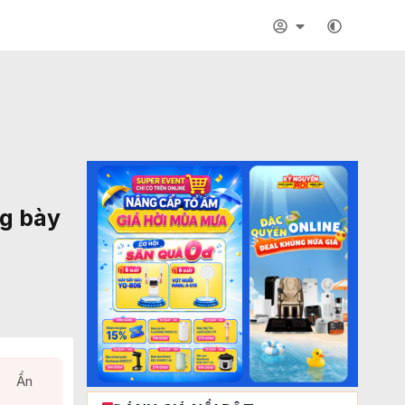
ng bày
Ẩn