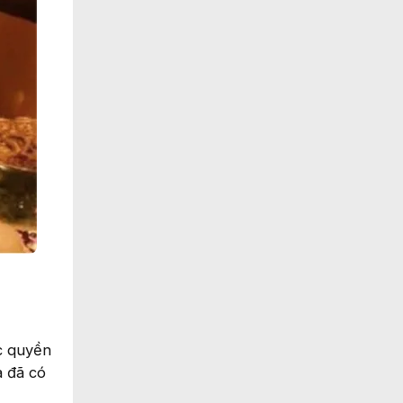
c quyền
à đã có