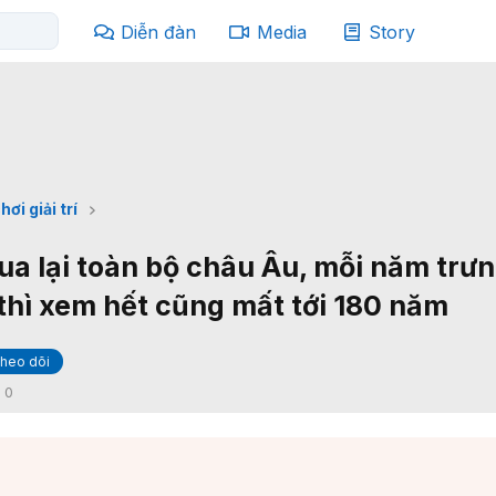
Diễn đàn
Media
Story
hơi giải trí
ua lại toàn bộ châu Âu, mỗi năm trư
 thì xem hết cũng mất tới 180 năm
heo dõi
:
0