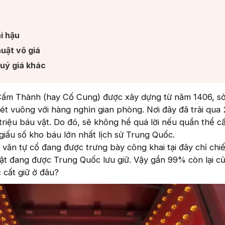
 hậu​
uật vô giá​
uý giá khác​
Cấm Thành (hay Cố Cung) được xây dựng từ năm 1406, s
ét vuông với hàng nghìn gian phòng. Nơi đây đã trải qua 
 triệu báu vật. Do đó, sẽ không hề quá lời nếu quần thể c
 giấu số kho báu lớn nhất lịch sử Trung Quốc.
 văn tự cổ đang được trưng bày công khai tại đây chỉ ch
ật đang được Trung Quốc lưu giữ. Vậy gần 99% còn lại c
 cất giữ ở đâu?