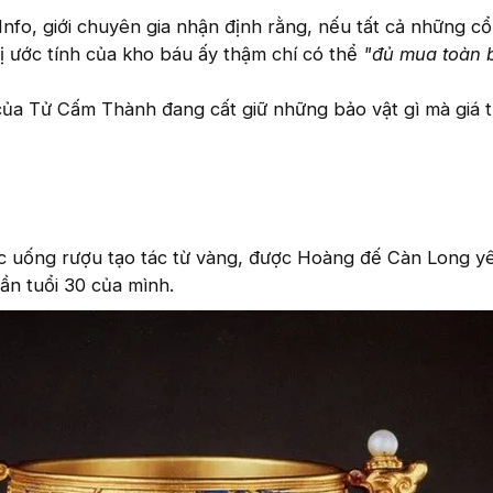
Info, giới chuyên gia nhận định rằng, nếu tất cả những cổ
rị ước tính của kho báu ấy thậm chí có thể
"đủ mua toàn 
của Tử Cấm Thành đang cất giữ những bảo vật gì mà giá trị
ốc uống rượu tạo tác từ vàng, được Hoàng đế Càn Long y
hần tuổi 30 của mình.