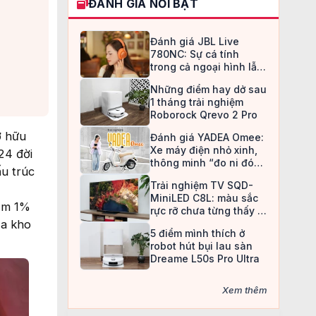
ĐÁNH GIÁ NỔI BẬT
Đánh giá JBL Live
780NC: Sự cá tính
trong cả ngoại hình lẫn
chất âm
Những điểm hay dở sau
1 tháng trải nghiệm
Roborock Qrevo 2 Pro
ở hữu
Đánh giá YADEA Omee:
Xe máy điện nhỏ xinh,
24 đời
thông minh “đo ni đóng
ấu trúc
giày” cho nữ sinh
Trải nghiệm TV SQD-
MiniLED C8L: màu sắc
iếm 1%
rực rỡ chưa từng thấy ở
ủa kho
TV LCD
5 điểm mình thích ở
robot hút bụi lau sàn
Dreame L50s Pro Ultra
Xem thêm