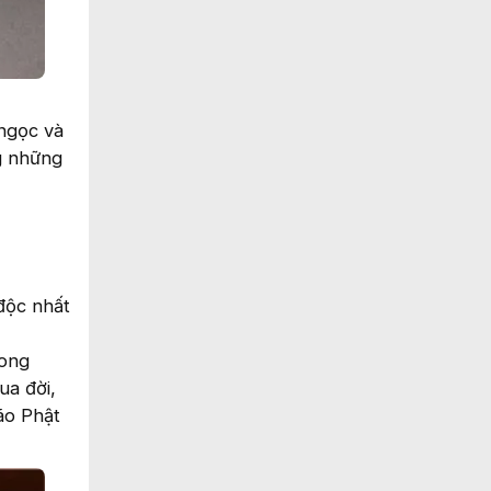
 ngọc và
g những
"độc nhất
rong
ua đời,
ão Phật