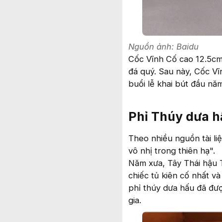
Nguồn ảnh: Baidu
Cốc Vĩnh Cố cao 12.5cm
đá quý. Sau này, Cốc V
buổi lễ khai bút đầu nă
Phỉ Thúy dưa h
Theo nhiều nguồn tài liệ
vô nhị trong thiên hạ".
Năm xưa, Tây Thái hậu T
chiếc tủ kiên cố nhất và
phỉ thúy dưa hấu đã đượ
gia.