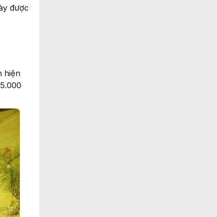
này được
h hiện
75.000