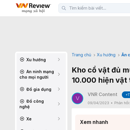
Trang chủ
Xu hướng
Ăn c
Xu hướng
Kho cổ vật đủ m
An ninh mạng
cho mọi người
10.000 hiện vật
Đồ gia dụng
VNR Content
+T
V
Đồ công
09/04/2023
Phản hồi
nghệ
Xe
Xem nhanh