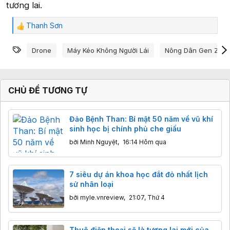
tương lai.
Thanh Sơn
C
ả
Từ khóa
m
Drone
Máy Kéo Không Người Lái
Nông Dân Gen Z
x
ú
c
:
CHỦ ĐỀ TƯƠNG TỰ
Đảo Bệnh Than: Bí mật 50 năm về vũ khí
sinh học bị chính phủ che giấu
bởi
Minh Nguyệt
,
16:14 Hôm qua
7 siêu dự án khoa học đắt đỏ nhất lịch
sử nhân loại
bởi
myle.vnreview
,
21:07, Thứ 4
Thuê điện thoại sẽ là tương lai mới của