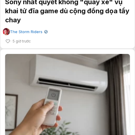
Sony nhất quyết không "quay xe" vụ
khai tử đĩa game dù cộng đồng dọa tẩy
chay
The Storm Riders
✔
5 giờ trước