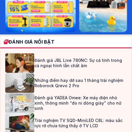
ĐÁNH GIÁ NỔI BẬT
Đánh giá JBL Live 780NC: Sự cá tính trong
cả ngoại hình lẫn chất âm
Những điểm hay dở sau 1 tháng trải nghiệm
Roborock Qrevo 2 Pro
Đánh giá YADEA Omee: Xe máy điện nhỏ
xinh, thông minh “đo ni đóng giày” cho nữ
sinh
Trải nghiệm TV SQD-MiniLED C8L: màu sắc
rực rỡ chưa từng thấy ở TV LCD