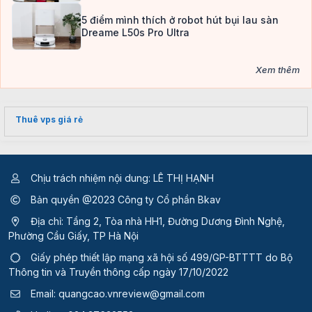
5 điểm mình thích ở robot hút bụi lau sàn
Dreame L50s Pro Ultra
Xem thêm
Thuê vps giá rẻ
Chịu trách nhiệm nội dung: LÊ THỊ HẠNH
Bản quyền @2023 Công ty Cổ phần Bkav
Địa chỉ: Tầng 2, Tòa nhà HH1, Đường Dương Đình Nghệ,
Phường Cầu Giấy, TP Hà Nội
Giấy phép thiết lập mạng xã hội số 499/GP-BTTTT
do Bộ
Thông tin và Truyền thông cấp ngày 17/10/2022
Email:
quangcao.vnreview@gmail.com