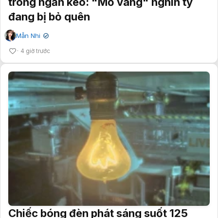
trong ngăn kéo: "Mỏ vàng" nghìn tỷ
đang bị bỏ quên
Mẫn Nhi
✔
4 giờ trước
Chiếc bóng đèn phát sáng suốt 125