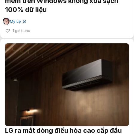
mềm trên Windows không xóa sạch
100% dữ liệu
Mỹ Lệ
✔
1 giờ trước
LG ra mắt dòng điều hòa cao cấp đầu