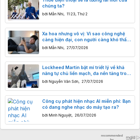
chúng ta?
bởi
Mẫn Nhi
,
11:23, Thứ 2
Xa hoa nhưng vô vị: Vì sao công nghệ
càng hiện đại, con người càng khó thấy
vui?
bởi
Mẫn Nhi
,
27/07/2026
Lockheed Martin bật mí triết lý về khả
năng tự chủ liền mạch, đa nền tảng trong
các chiến trường tương lai
bởi
Nguyễn Văn Sơn
,
27/07/2026
Công cụ phát hiện nhạc AI miễn phí: Bạn
có đang nghe nhạc do máy tạo ra?
bởi
Minh Nguyệt
,
26/07/2026