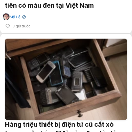
tiên có màu đen tại Việt Nam
Mỹ Lệ
✔
3 giờ trước
Hàng triệu thiết bị điện tử cũ cất xó