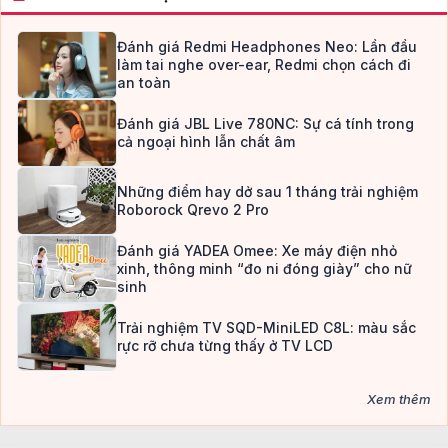
Đánh giá Redmi Headphones Neo: Lần đầu
làm tai nghe over-ear, Redmi chọn cách đi
an toàn
Đánh giá JBL Live 780NC: Sự cá tính trong
cả ngoại hình lẫn chất âm
Những điểm hay dở sau 1 tháng trải nghiệm
Roborock Qrevo 2 Pro
Đánh giá YADEA Omee: Xe máy điện nhỏ
xinh, thông minh “đo ni đóng giày” cho nữ
sinh
Trải nghiệm TV SQD-MiniLED C8L: màu sắc
rực rỡ chưa từng thấy ở TV LCD
Xem thêm