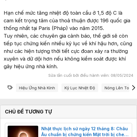
Hạn chế mức tăng nhiệt độ toàn cầu ở 1,5 độ C là
cam kết trọng tâm của thoả thuận được 196 quốc gia
thống nhất tại Paris (Pháp) vào năm 2015.
Tuy nhiên, các chuyên gia cảnh báo, thế giới sẽ còn
tiếp tục chứng kiến nhiều kỷ lục về khí hậu hơn, cũng
như các hiện tượng thời tiết cực đoan xảy ra thường
xuyên và dữ dội hơn nếu không kiểm soát được khí
gây hiệu ứng nhà kính.
Sửa lần cuối bởi điều hành viên:
08/05/2024
Từ khóa
Hiệu Ứng Nhà Kính
Kỷ Lục Nhiệt Độ
Nóng Lên Toàn 
CHỦ ĐỀ TƯƠNG TỰ
Nhật thực lịch sử ngày 12 tháng 8: Châu
Âu chuẩn bị chứng kiến Mặt trời bị che