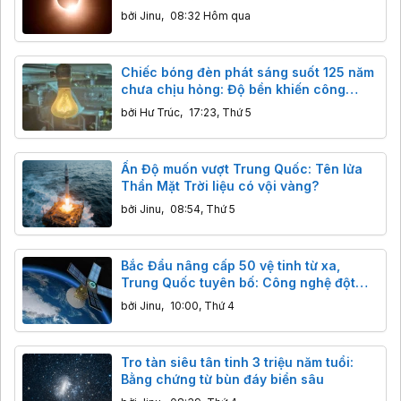
khuất gần 98%
bởi
Jinu
,
08:32 Hôm qua
Chiếc bóng đèn phát sáng suốt 125 năm
chưa chịu hỏng: Độ bền khiến công
nghệ hiện đại cũng phải ngả nón
bởi
Hư Trúc
,
17:23, Thứ 5
Ấn Độ muốn vượt Trung Quốc: Tên lửa
Thần Mặt Trời liệu có vội vàng?
bởi
Jinu
,
08:54, Thứ 5
Bắc Đẩu nâng cấp 50 vệ tinh từ xa,
Trung Quốc tuyên bố: Công nghệ đột
phá, độ chính xác centimet vượt trội
bởi
Jinu
,
10:00, Thứ 4
GPS
Tro tàn siêu tân tinh 3 triệu năm tuổi:
Bằng chứng từ bùn đáy biển sâu