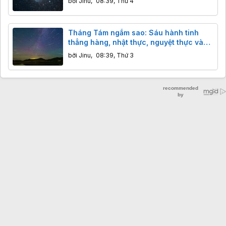
bởi
Jinu
,
08:39, Thứ 4
Tháng Tám ngắm sao: Sáu hành tinh
thẳng hàng, nhật thực, nguyệt thực và
ngôi sao khổng lồ đáng sợ
bởi
Jinu
,
08:39, Thứ 3