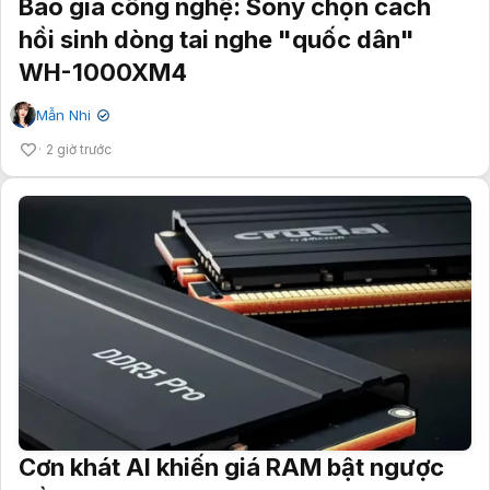
Bão giá công nghệ: Sony chọn cách
hồi sinh dòng tai nghe "quốc dân"
WH-1000XM4
Mẫn Nhi
✔
2 giờ trước
Cơn khát AI khiến giá RAM bật ngược