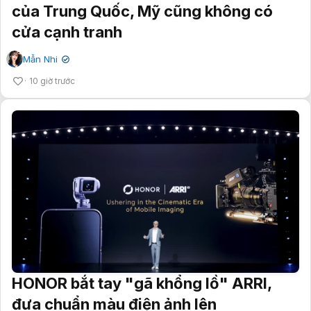
của Trung Quốc, Mỹ cũng không có
cửa cạnh tranh
Mẫn Nhi
✔
10 giờ trước
HONOR bắt tay "gã khổng lồ" ARRI,
đưa chuẩn màu điện ảnh lên