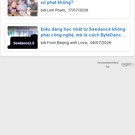
xử phạt không?
bởi
Linh Pham
,
17/07/2026
Điều đáng học nhất từ Seedance không
phải công nghệ, mà là cách ByteDance
kiếm tiền từ AI
bởi
From Beijing with Love
,
08/07/2026