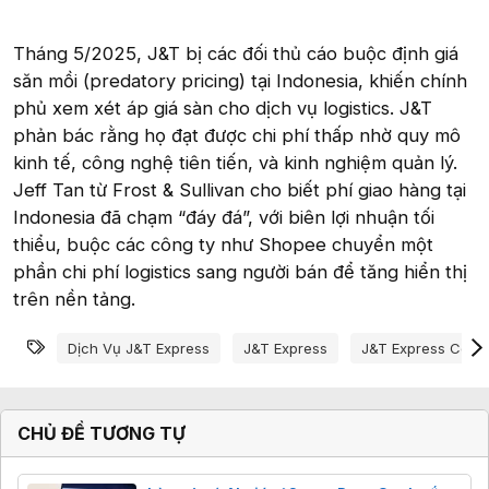
Tháng 5/2025, J&T bị các đối thủ cáo buộc định giá
săn mồi (predatory pricing) tại Indonesia, khiến chính
phủ xem xét áp giá sàn cho dịch vụ logistics. J&T
phản bác rằng họ đạt được chi phí thấp nhờ quy mô
kinh tế, công nghệ tiên tiến, và kinh nghiệm quản lý.
Jeff Tan từ Frost & Sullivan cho biết phí giao hàng tại
Indonesia đã chạm “đáy đá”, với biên lợi nhuận tối
thiểu, buộc các công ty như Shopee chuyển một
phần chi phí logistics sang người bán để tăng hiển thị
trên nền tảng.
Từ khóa
Dịch Vụ J&t Express
J&t Express
J&t Express Có T
CHỦ ĐỀ TƯƠNG TỰ