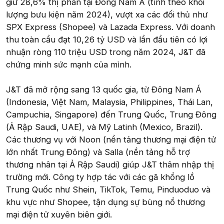
giữ 28,6% thị phần tại Đông Nam Á (tính theo khối
lượng bưu kiện năm 2024), vượt xa các đối thủ như
SPX Express (Shopee) và Lazada Express. Với doanh
thu toàn cầu đạt 10,26 tỷ USD và lần đầu tiên có lợi
nhuận ròng 110 triệu USD trong năm 2024, J&T đã
chứng minh sức mạnh của mình.
J&T đã mở rộng sang 13 quốc gia, từ Đông Nam Á
(Indonesia, Việt Nam, Malaysia, Philippines, Thái Lan,
Campuchia, Singapore) đến Trung Quốc, Trung Đông
(Ả Rập Saudi, UAE), và Mỹ Latinh (Mexico, Brazil).
Các thương vụ với Noon (nền tảng thương mại điện tử
lớn nhất Trung Đông) và Salla (nền tảng hỗ trợ
thương nhân tại Ả Rập Saudi) giúp J&T thâm nhập thị
trường mới. Công ty hợp tác với các gã khổng lồ
Trung Quốc như Shein, TikTok, Temu, Pinduoduo và
khu vực như Shopee, tận dụng sự bùng nổ thương
mại điện tử xuyên biên giới.