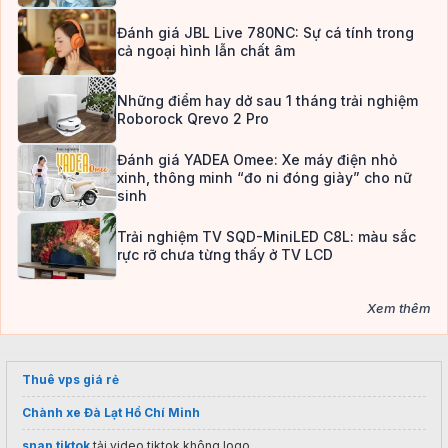
Đánh giá JBL Live 780NC: Sự cá tính trong
cả ngoại hình lẫn chất âm
Những điểm hay dở sau 1 tháng trải nghiệm
Roborock Qrevo 2 Pro
Đánh giá YADEA Omee: Xe máy điện nhỏ
xinh, thông minh “đo ni đóng giày” cho nữ
sinh
Trải nghiệm TV SQD-MiniLED C8L: màu sắc
rực rỡ chưa từng thấy ở TV LCD
Xem thêm
Thuê vps giá rẻ
Chành xe Đà Lạt Hồ Chí Minh
snap tiktok
tải video tiktok không logo