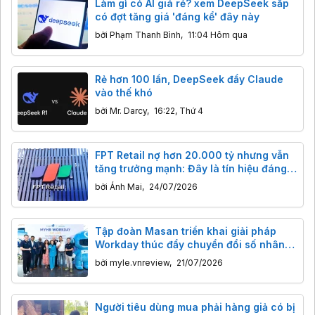
Làm gì có AI giá rẻ? xem DeepSeek sắp
có đợt tăng giá 'đáng kể' đây này
bởi
Phạm Thanh Bình
,
11:04 Hôm qua
Rẻ hơn 100 lần, DeepSeek đẩy Claude
vào thế khó
bởi
Mr. Darcy
,
16:22, Thứ 4
FPT Retail nợ hơn 20.000 tỷ nhưng vẫn
tăng trưởng mạnh: Đây là tín hiệu đáng
lo hay bình thường với doanh nghiệp
bởi
Ánh Mai
,
24/07/2026
bán lẻ?
Tập đoàn Masan triển khai giải pháp
Workday thúc đẩy chuyển đổi số nhân
sự
bởi
myle.vnreview
,
21/07/2026
Người tiêu dùng mua phải hàng giả có bị