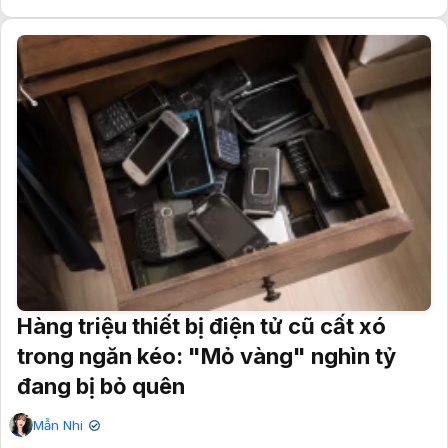
Hàng triệu thiết bị điện tử cũ cất xó
trong ngăn kéo: "Mỏ vàng" nghìn tỷ
đang bị bỏ quên
Mẫn Nhi
✔