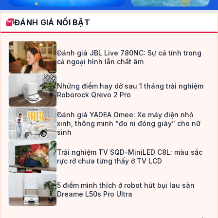
ĐÁNH GIÁ NỔI BẬT
Đánh giá JBL Live 780NC: Sự cá tính trong
cả ngoại hình lẫn chất âm
Những điểm hay dở sau 1 tháng trải nghiệm
Roborock Qrevo 2 Pro
Đánh giá YADEA Omee: Xe máy điện nhỏ
xinh, thông minh “đo ni đóng giày” cho nữ
sinh
Trải nghiệm TV SQD-MiniLED C8L: màu sắc
rực rỡ chưa từng thấy ở TV LCD
5 điểm mình thích ở robot hút bụi lau sàn
Dreame L50s Pro Ultra