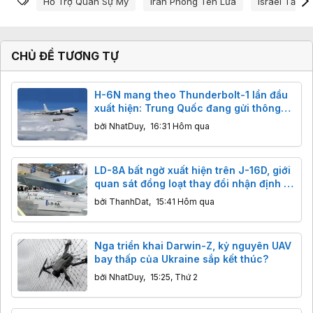
Hỗ Trợ Quân Sự Mỹ
Iran Phóng Tên Lửa
Israel Tấn C
CHỦ ĐỀ TƯƠNG TỰ
H-6N mang theo Thunderbolt-1 lần đầu
xuất hiện: Trung Quốc đang gửi thông
điệp gì tới các nhóm tàu sân bay?
bởi
NhatDuy
,
16:31 Hôm qua
LD-8A bất ngờ xuất hiện trên J-16D, giới
quan sát đồng loạt thay đổi nhận định về
tên lửa chống radar mới của Trung
bởi
ThanhDat
,
15:41 Hôm qua
Quốc
Nga triển khai Darwin-Z, kỷ nguyên UAV
bay thấp của Ukraine sắp kết thúc?
bởi
NhatDuy
,
15:25, Thứ 2