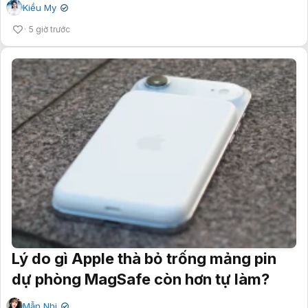
Kiều My
✔
5 giờ trước
Lý do gì Apple thà bỏ trống mảng pin
dự phòng MagSafe còn hơn tự làm?
Mẫn Nhi
✔