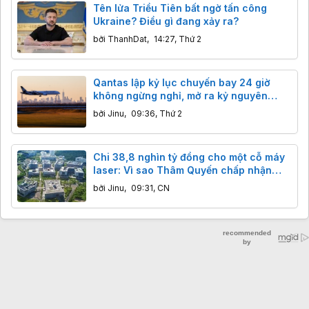
Tên lửa Triều Tiên bất ngờ tấn công
Ukraine? Điều gì đang xảy ra?
bởi
ThanhDat
,
14:27, Thứ 2
Qantas lập kỷ lục chuyến bay 24 giờ
không ngừng nghỉ, mở ra kỷ nguyên
hàng không siêu đường dài
bởi
Jinu
,
09:36, Thứ 2
Chi 38,8 nghìn tỷ đồng cho một cỗ máy
laser: Vì sao Thâm Quyến chấp nhận
"mài kiếm" cả trăm năm
bởi
Jinu
,
09:31, CN