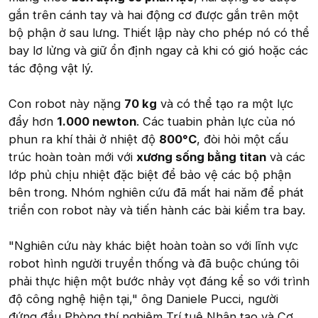
gắn trên cánh tay và hai động cơ được gắn trên một
bộ phận ở sau lưng. Thiết lập này cho phép nó có thể
bay lơ lửng và giữ ổn định ngay cả khi có gió hoặc các
tác động vật lý.
Con robot này nặng
70 kg
và có thể tạo ra một lực
đẩy hơn
1.000 newton
. Các tuabin phản lực của nó
phun ra khí thải ở nhiệt độ
800°C
, đòi hỏi một cấu
trúc hoàn toàn mới với
xương sống bằng titan
và các
lớp phủ chịu nhiệt đặc biệt để bảo vệ các bộ phận
bên trong. Nhóm nghiên cứu đã mất hai năm để phát
triển con robot này và tiến hành các bài kiểm tra bay.
"Nghiên cứu này khác biệt hoàn toàn so với lĩnh vực
robot hình người truyền thống và đã buộc chúng tôi
phải thực hiện một bước nhảy vọt đáng kể so với trình
độ công nghệ hiện tại," ông Daniele Pucci, người
đứng đầu Phòng thí nghiệm Trí tuệ Nhân tạo và Cơ