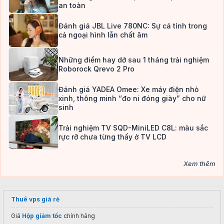
an toàn
Đánh giá JBL Live 780NC: Sự cá tính trong
cả ngoại hình lẫn chất âm
Những điểm hay dở sau 1 tháng trải nghiệm
Roborock Qrevo 2 Pro
Đánh giá YADEA Omee: Xe máy điện nhỏ
xinh, thông minh “đo ni đóng giày” cho nữ
sinh
Trải nghiệm TV SQD-MiniLED C8L: màu sắc
rực rỡ chưa từng thấy ở TV LCD
Xem thêm
Thuê vps giá rẻ
Giá
Hộp giảm tốc
chính hãng