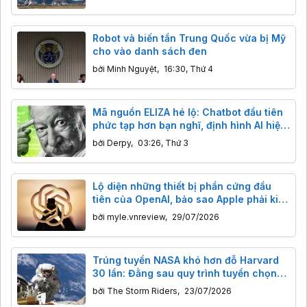
Robot và biến tần Trung Quốc vừa bị Mỹ
cho vào danh sách đen
bởi
Minh Nguyệt
,
16:30, Thứ 4
Mã nguồn ELIZA hé lộ: Chatbot đầu tiên
phức tạp hơn bạn nghĩ, định hình AI hiện
đại
bởi
Derpy
,
03:26, Thứ 3
Lộ diện những thiết bị phần cứng đầu
tiên của OpenAI, bảo sao Apple phải kiện
gấp
bởi
myle.vnreview
,
29/07/2026
Trúng tuyển NASA khó hơn đỗ Harvard
30 lần: Đằng sau quy trình tuyển chọn
phi hành gia gắt gao đến mức nào?
bởi
The Storm Riders
,
23/07/2026