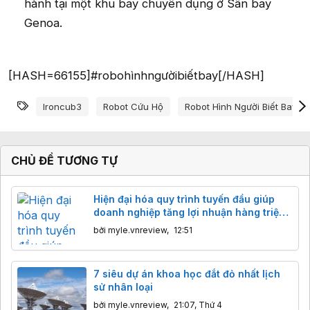
hành tại một khu bay chuyên dụng ở Sân bay
Genoa.
[HASH=66155]#robohìnhngườibiếtbay[/HASH]
Từ khóa
Ironcub3
Robot Cứu Hộ
Robot Hình Người Biết Bay
CHỦ ĐỀ TƯƠNG TỰ
Hiện đại hóa quy trình tuyến đầu giúp
doanh nghiệp tăng lợi nhuận hàng triệu
USD
bởi
myle.vnreview
,
12:51
7 siêu dự án khoa học đắt đỏ nhất lịch
sử nhân loại
bởi
myle.vnreview
,
21:07, Thứ 4