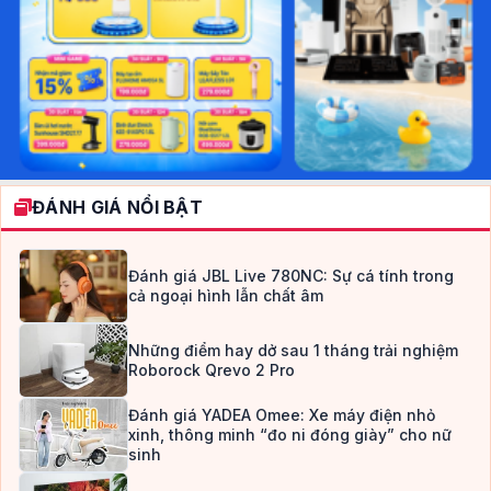
ĐÁNH GIÁ NỔI BẬT
Đánh giá JBL Live 780NC: Sự cá tính trong
cả ngoại hình lẫn chất âm
Những điểm hay dở sau 1 tháng trải nghiệm
Roborock Qrevo 2 Pro
Đánh giá YADEA Omee: Xe máy điện nhỏ
xinh, thông minh “đo ni đóng giày” cho nữ
sinh