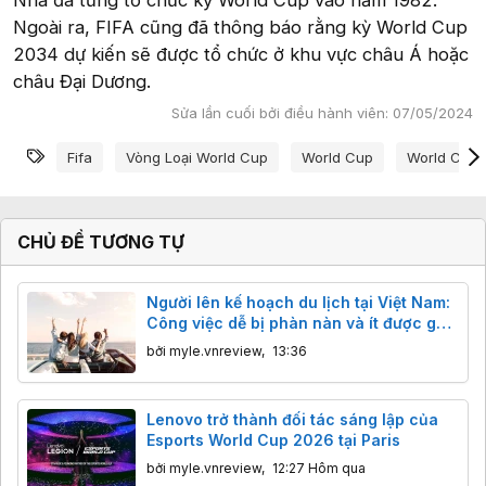
Nha đã từng tổ chức kỳ World Cup vào năm 1982.
Ngoài ra, FIFA cũng đã thông báo rằng kỳ World Cup
2034 dự kiến sẽ được tổ chức ở khu vực châu Á hoặc
châu Đại Dương.
Sửa lần cuối bởi điều hành viên:
07/05/2024
Từ khóa
Fifa
Vòng Loại World Cup
World Cup
World Cup 
CHỦ ĐỀ TƯƠNG TỰ
Người lên kế hoạch du lịch tại Việt Nam:
Công việc dễ bị phàn nàn và ít được ghi
nhận công sức nhất
bởi
myle.vnreview
,
13:36
Lenovo trở thành đối tác sáng lập của
Esports World Cup 2026 tại Paris
bởi
myle.vnreview
,
12:27 Hôm qua