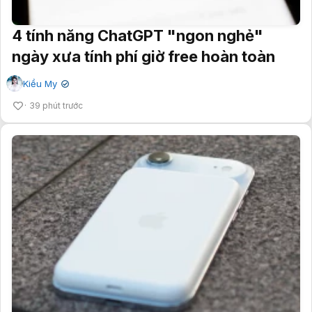
4 tính năng ChatGPT "ngon nghẻ"
ngày xưa tính phí giờ free hoàn toàn
Kiều My
✔
39 phút trước