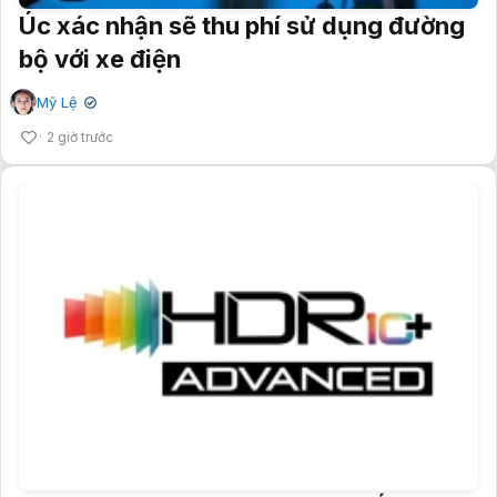
Úc xác nhận sẽ thu phí sử dụng đường
bộ với xe điện
Mỹ Lệ
✔
2 giờ trước