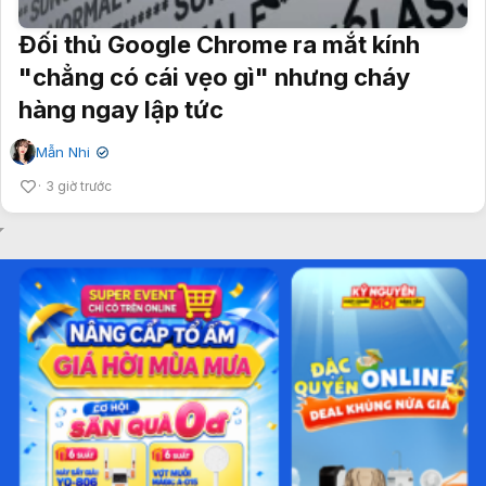
Đối thủ Google Chrome ra mắt kính
"chẳng có cái vẹo gì" nhưng cháy
hàng ngay lập tức
Mẫn Nhi
✔
3 giờ trước