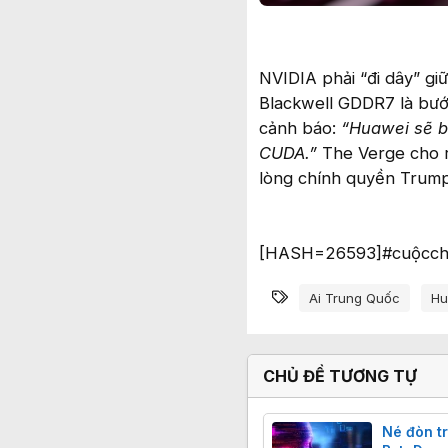
NVIDIA phải “đi dây” gi
Blackwell GDDR7 là bước
cảnh báo:
“Huawei sẽ bắ
CUDA.”
The Verge cho r
lòng chính quyền Trump
[HASH=26593]#cuộcch
Từ khóa
Ai Trung Quốc
Hu
CHỦ ĐỀ TƯƠNG TỰ
Né đòn t