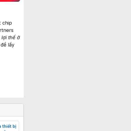
t chip
rtners
lợi thế ở
để lấy
 thiết bị