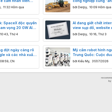
e cấm nhân viên
công nghiệp cũng "ăn
ất" mô hình AI Mỹ
làm ra"
i
,
11:32 Hôm qua
bởi
Derpy
,
10:09 Hôm qua
k: SpaceX độc quyền
AI đang giết chết inter
tham vọng 20 GW AI
view sụp đổ, website 
đạo.
nguy cơ diệt vong
10:43, Thứ 4
bởi
Derpy
,
10:16, Thứ 3
g đột ngày càng rõ
Mỹ cấm robot hình ng
gle và các nhà xuất
Trung Quốc: Cuộc đua
dung trong kỷ nguyên
chính thức lan sang p
08:59, CN
bởi
Kiều My
,
31/07/2026
cứng