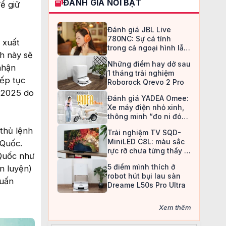
ĐÁNH GIÁ NỔI BẬT
để giữ
Đánh giá JBL Live
780NC: Sự cá tính
 xuất
trong cả ngoại hình lẫn
h này sẽ
chất âm
Những điểm hay dở sau
nhận
1 tháng trải nghiệm
iếp tục
Roborock Qrevo 2 Pro
1/2025 do
Đánh giá YADEA Omee:
Xe máy điện nhỏ xinh,
thông minh “đo ni đóng
giày” cho nữ sinh
thủ lệnh
Trải nghiệm TV SQD-
MiniLED C8L: màu sắc
 Quốc.
rực rỡ chưa từng thấy ở
Quốc như
TV LCD
5 điểm mình thích ở
n luyện)
robot hút bụi lau sàn
huấn
Dreame L50s Pro Ultra
Xem thêm