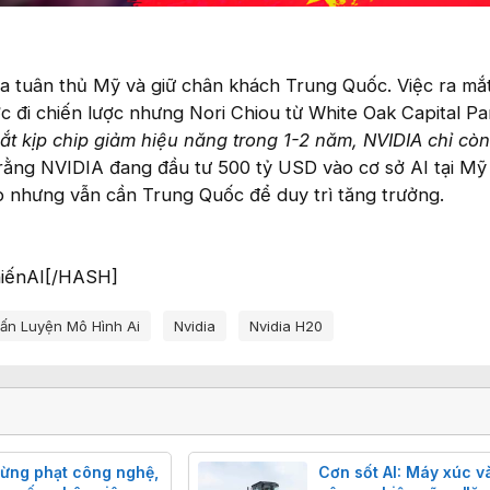
ữa tuân thủ Mỹ và giữ chân khách Trung Quốc. Việc ra mắ
 đi chiến lược nhưng Nori Chiou từ White Oak Capital Pa
t kịp chip giảm hiệu năng trong 1-2 năm, NVIDIA chỉ còn 
ằng NVIDIA đang đầu tư 500 tỷ USD vào cơ sở AI tại Mỹ 
 nhưng vẫn cần Trung Quốc để duy trì tăng trưởng.
iếnAI[/HASH]
ấn Luyện Mô Hình Ai
Nvidia
Nvidia H20
rừng phạt công nghệ,
Cơn sốt AI: Máy xúc và