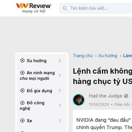
Trang chủ
Xu hướng
Làm
Xu hướng
Lệnh cấm không 
An ninh mạng
cho mọi người
hàng chục tỷ U
Đồ gia dụng
Hail the Judge
✔
Đồ công
11/06/2025
Phản hồi:
nghệ
NVIDIA đang “đau đầu” 
Xe
chính quyền Trump. The