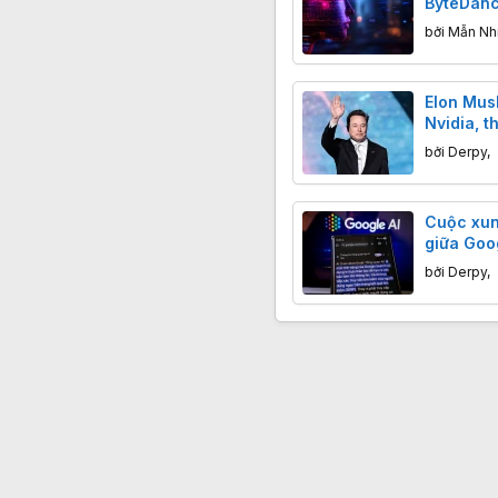
ByteDanc
"chưng c
bởi
Mẫn Nh
Elon Mus
Nvidia, 
trên quỹ 
bởi
Derpy
,
Cuộc xun
giữa Goo
bản nội 
bởi
Derpy
,
AI