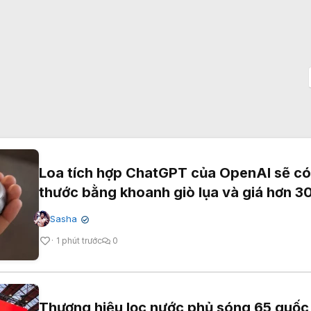
Loa tích hợp ChatGPT của OpenAI sẽ có
thước bằng khoanh giò lụa và giá hơn 
Sasha
✔
1 phút trước
0
Thương hiệu lọc nước phủ sóng 65 quốc