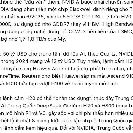
không thể “cứu vãn” thêm, NVIDIA buộc phải chuyển san
IDIA đang phát triển một chip Blackwell dành riêng cho 
ớm nhất vào 6/2025, với giá 6.500-8.000 USD rẻ hơn H20.
6000D, sử dụng bộ nhớ GDDR7 thay vì HBM (High Bandwi
ng dùng công nghệ đóng gói CoWoS tiên tiến của TSMC,
 bộ nhớ 1,7-1,8 TB/s của Mỹ.
g 50 tỷ USD cho trung tâm dữ liệu AI, theo Quartz. NVID
0 trong 2024 mang về 12 tỷ USD. Tuy nhiên, lệnh cấm H2
 chuyển sang Huawei Ascend hoặc tự phát triển chip, n
nseTime. Reuters cho biết Huawei sắp ra mắt Ascend 91
 và 910D hứa hẹn vượt H100 về huấn luyện mô hình.
nh lệnh cấm H20 có thể “phản tác dụng”, thúc đẩy Trung 
p AI Trung Quốc DeepSeek đã dùng H20 và H800 (mua tr
 mô hình R1 và V3, gây sốc với chi phí thấp hơn nhiều s
tiết lộ ít nhất 8 mạng lưới buôn lậu chip ở Trung Quốc gi
ến lệnh cấm kém hiệu quả. Đối với NVIDIA, Trung Quốc vẫ