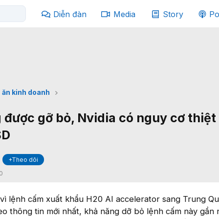
Diễn đàn
Media
Story
Po
 ăn kinh doanh
được gỡ bỏ, Nvidia có nguy cơ thiệt 
SD
+Theo dõi
0
vì lệnh cấm xuất khẩu H20 AI accelerator sang Trung Qu
o thông tin mới nhất, khả năng dỡ bỏ lệnh cấm này gần 