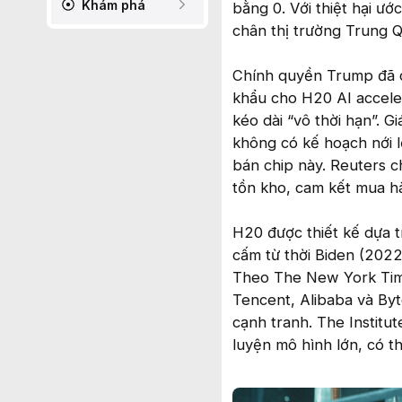
Khám phá
bằng 0. Với thiệt hại ướ
chân thị trường Trung 
Chính quyền Trump đã c
khẩu cho H20 AI accele
kéo dài “vô thời hạn”. 
không có kế hoạch nới l
bán chip này. Reuters c
tồn kho, cam kết mua hà
H20 được thiết kế dựa t
cấm từ thời Biden (2022
Theo The New York Tim
Tencent, Alibaba và By
cạnh tranh. The Instit
luyện mô hình lớn, có t