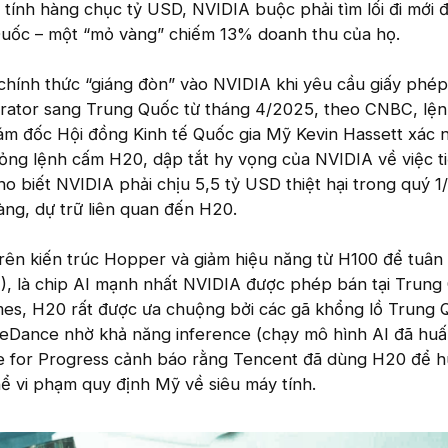
c tính hàng chục tỷ USD, NVIDIA buộc phải tìm lối đi mới 
Quốc – một “mỏ vàng” chiếm 13% doanh thu của họ.
hính thức “giáng đòn” vào NVIDIA khi yêu cầu giấy phép
rator sang Trung Quốc từ tháng 4/2025, theo CNBC, lện
Giám đốc Hội đồng Kinh tế Quốc gia Mỹ Kevin Hassett xác 
ỏng lệnh cấm H20, dập tắt hy vọng của NVIDIA về việc t
ho biết NVIDIA phải chịu 5,5 tỷ USD thiệt hại trong quý 
ng, dự trữ liên quan đến H20.
rên kiến trúc Hopper và giảm hiệu năng từ H100 để tuân 
), là chip AI mạnh nhất NVIDIA được phép bán tại Trung
es, H20 rất được ưa chuộng bởi các gã khổng lồ Trung 
teDance nhờ khả năng inference (chạy mô hình AI đã huấ
ute for Progress cảnh báo rằng Tencent đã dùng H20 để 
hể vi phạm quy định Mỹ về siêu máy tính.