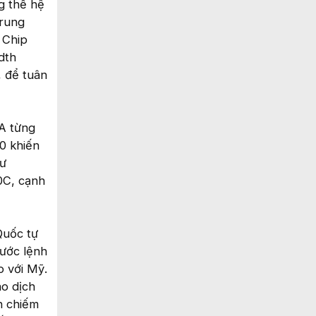
g thế hệ
Trung
 Chip
dth
 để tuân
IA từng
0 khiến
hư
0C, cạnh
Quốc tự
ước lệnh
o với Mỹ.
ao dịch
n chiếm