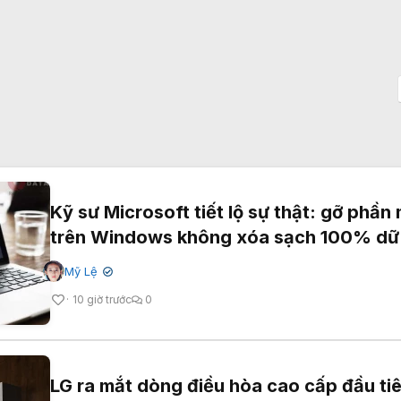
Kỹ sư Microsoft tiết lộ sự thật: gỡ phầ
trên Windows không xóa sạch 100% dữ 
Mỹ Lệ
✔
10 giờ trước
0
LG ra mắt dòng điều hòa cao cấp đầu ti