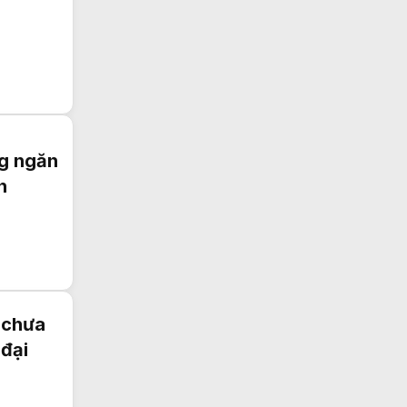
ng ngăn
n
 chưa
 đại