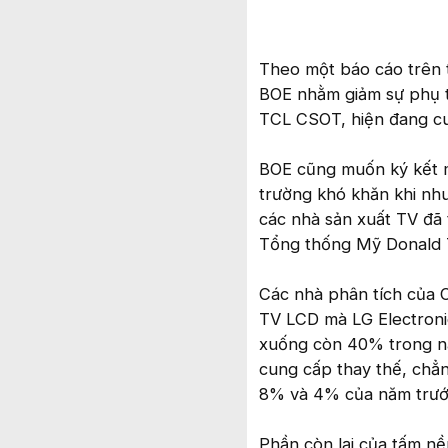
Theo một báo cáo trên 
BOE nhằm giảm sự phụ t
TCL CSOT, hiện đang c
BOE cũng muốn ký kết m
trường khó khăn khi nh
các nhà sản xuất TV đã 
Tổng thống Mỹ Donald 
Các nhà phân tích của 
TV LCD mà LG Electroni
xuống còn 40% trong nă
cung cấp thay thế, chẳ
8% và 4% của năm trướ
Phần còn lại của tấm n