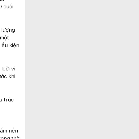
D cuối
 lượng
 một
iều kiện
 bởi vì
ước khi
u trúc
tấm nền
ong thời