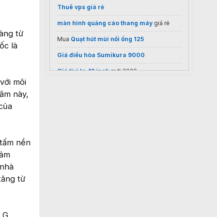
Thuê vps giá rẻ
màn hình quảng cáo thang máy
giá rẻ
àng từ
Mua
Quạt hút mùi nối ống 125
ốc là
Giá điều hòa Sumikura 9000
Giá tivi lg 43 inch
mới 2026
với môi
Địa chỉ
sửa máy rửa chén
gần đây
năm này,
 của
 tấm nền
iảm
 nhà
tăng từ
 LG