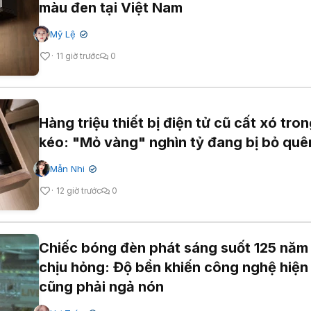
màu đen tại Việt Nam
Mỹ Lệ
✔
11 giờ trước
0
Hàng triệu thiết bị điện tử cũ cất xó tro
kéo: "Mỏ vàng" nghìn tỷ đang bị bỏ quê
Mẫn Nhi
✔
12 giờ trước
0
Chiếc bóng đèn phát sáng suốt 125 năm
chịu hỏng: Độ bền khiến công nghệ hiện
cũng phải ngả nón