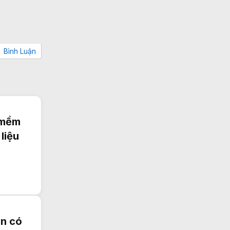
Bình Luận
n mềm
liệu
ên có