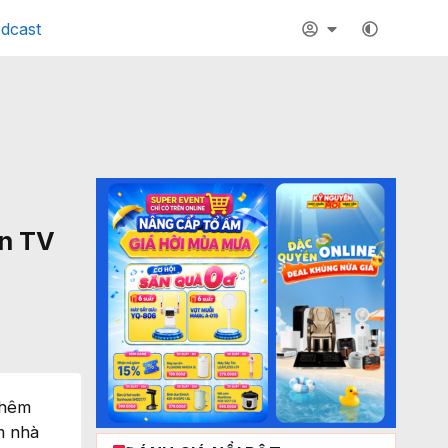
dcast
ền TV
thêm
m nhà