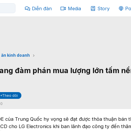
Diễn đàn
Media
Story
Po
 ăn kinh doanh
đang đàm phán mua lượng lớn tấm n
+Theo dõi
:
0
E của Trung Quốc hy vọng sẽ đạt được thỏa thuận bán 
LCD cho LG Electronics khi ban lãnh đạo công ty đến thă