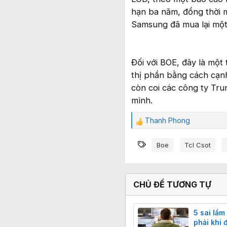
hạn ba năm, đồng thời 
Samsung đã mua lại một
Đối với BOE, đây là một 
thị phần bằng cách cạn
còn coi các công ty Tr
mình.
Thanh Phong
C
ả
Từ khóa
m
Boe
Tcl Csot
x
ú
c
:
CHỦ ĐỀ TƯƠNG TỰ
5 sai lầm
phải khi