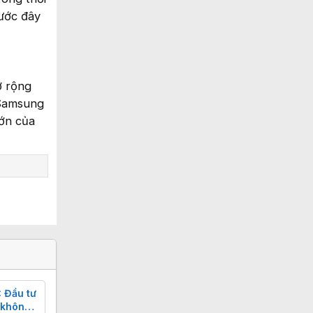
ước đây
ở rộng
 Samsung
ớn của
 Đầu tư
 không