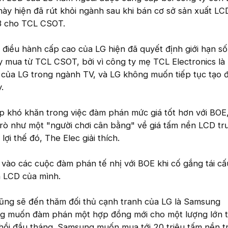
này hiện đã rút khỏi ngành sau khi bán cơ sở sản xuất LC
 3 cho TCL CSOT.
 điều hành cấp cao của LG hiện đã quyết định giới hạn số
 mua từ TCL CSOT, bởi vì công ty mẹ TCL Electronics là
 của LG trong ngành TV, và LG không muốn tiếp tục tạo đ
.
p khó khăn trong việc đàm phán mức giá tốt hơn với BOE,
trò như một "người chơi cân bằng" về giá tấm nền LCD tr
 lợi thế đó, The Elec giải thích.
 vào các cuộc đàm phán tế nhị với BOE khi cố gắng tái cấ
 LCD của mình.
ũng sẽ đến thăm đối thủ cạnh tranh của LG là Samsung
ũng muốn đàm phán một hợp đồng mới cho một lượng lớn 
hồi đầu tháng. Samsung muốn mua tới 20 triệu tấm nền tr