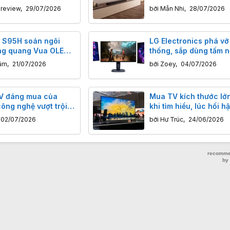
cần thiết?
nreview
,
29/07/2026
bởi
Mẫn Nhi
,
28/07/2026
 S95H soán ngôi
LG Electronics phá vỡ
ng quang Vua OLED;
thống, sắp dùng tấm 
ia 9 II thống trị LCD
OLED 4K của Samsun
âm
,
21/07/2026
bởi
Zoey
,
04/07/2026
hootout 2026
màn hình gaming
TV đáng mua của
Mua TV kích thước lớn
ông nghệ vượt trội
khi tìm hiểu, lúc hối hậ
ùng tầm giá ở Việt
quá muộn
02/07/2026
bởi
Hư Trúc
,
24/06/2026