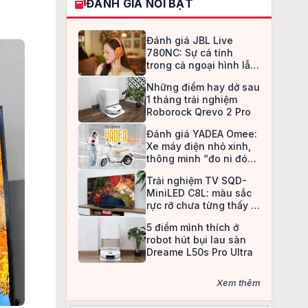
ĐÁNH GIÁ NỔI BẬT
Đánh giá JBL Live
780NC: Sự cá tính
trong cả ngoại hình lẫn
chất âm
Những điểm hay dở sau
1 tháng trải nghiệm
Roborock Qrevo 2 Pro
Đánh giá YADEA Omee:
Xe máy điện nhỏ xinh,
thông minh “đo ni đóng
giày” cho nữ sinh
Trải nghiệm TV SQD-
MiniLED C8L: màu sắc
rực rỡ chưa từng thấy ở
TV LCD
5 điểm mình thích ở
robot hút bụi lau sàn
Dreame L50s Pro Ultra
Xem thêm