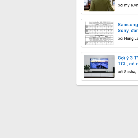
TV
bởi
myle.v
Samsung
Sony, đă
Sony Brav
bởi
Hùng L
tại TV S
Gợi ý 3 
TCL, có c
đối thủ c
bởi
Sasha
,
Nam