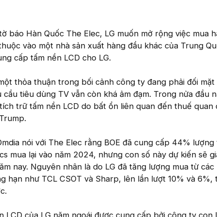
tờ báo Hàn Quốc The Elec, LG muốn mở rộng việc mua h
huộc vào một nhà sản xuất hàng đầu khác của Trung Qu
ung cấp tấm nền LCD cho LG.
ột thỏa thuận trong bối cảnh công ty đang phải đối mặt 
u cầu tiêu dùng TV vẫn còn khá ảm đạm. Trong nửa đầu 
tích trữ tấm nền LCD do bất ổn liên quan đến thuế quan
Trump.
Omdia nói với The Elec rằng BOE đã cung cấp 44% lượng
cs mua lại vào năm 2024, nhưng con số này dự kiến sẽ g
m nay. Nguyên nhân là do LG đã tăng lượng mua từ các
ng hạn như TCL CSOT và Sharp, lên lần lượt 10% và 6%, 
c.
ền LCD của LG năm ngoái được cung cấp bởi công ty con