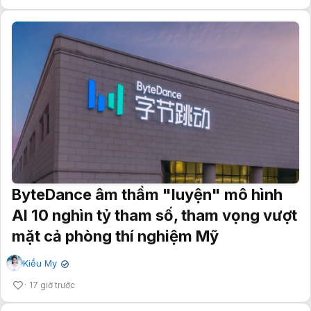
ByteDance âm thầm "luyện" mô hình
AI 10 nghìn tỷ tham số, tham vọng vượt
mặt cả phòng thí nghiệm Mỹ
Kiều My
✔
17 giờ trước