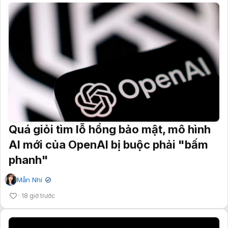
Quá giỏi tìm lỗ hổng bảo mật, mô hình
AI mới của OpenAI bị buộc phải "bấm
phanh"
Mẫn Nhi
✔
18 giờ trước