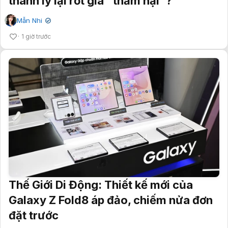
thanh lý lại rớt giá "thảm hại"?
Mẫn Nhi
✔
1 giờ trước
Thế Giới Di Động: Thiết kế mới của
Galaxy Z Fold8 áp đảo, chiếm nửa đơn
đặt trước