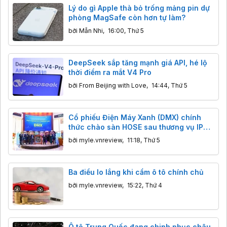
Lý do gì Apple thà bỏ trống mảng pin dự
phòng MagSafe còn hơn tự làm?
bởi
Mẫn Nhi
,
16:00, Thứ 5
DeepSeek sắp tăng mạnh giá API, hé lộ
thời điểm ra mắt V4 Pro
bởi
From Beijing with Love
,
14:44, Thứ 5
Cổ phiếu Điện Máy Xanh (DMX) chính
thức chào sàn HOSE sau thương vụ IPO
tỷ đô
bởi
myle.vnreview
,
11:18, Thứ 5
Ba điều lo lắng khi cầm ô tô chính chủ
bởi
myle.vnreview
,
15:22, Thứ 4
Ô tô Trung Quốc đang chinh phục châu