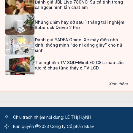
Đánh giá JBL Live 780NC: Sự cá tính trong
cả ngoại hình lẫn chất âm
Những điểm hay dở sau 1 tháng trải nghiệm
Roborock Qrevo 2 Pro
Đánh giá YADEA Omee: Xe máy điện nhỏ
xinh, thông minh “đo ni đóng giày” cho nữ
sinh
Trải nghiệm TV SQD-MiniLED C8L: màu sắc
rực rỡ chưa từng thấy ở TV LCD
Xem thêm
Chịu trách nhiệm nội dung: LÊ THỊ HẠNH
Bản quyền @2023 Công ty Cổ phần Bkav