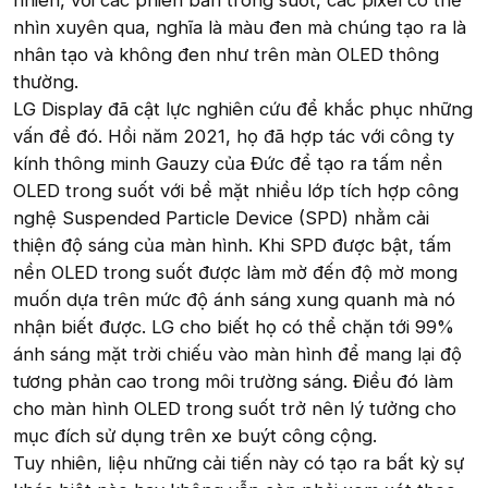
nhiên, với các phiên bản trong suốt, các pixel có thể
nhìn xuyên qua, nghĩa là màu đen mà chúng tạo ra là
nhân tạo và không đen như trên màn OLED thông
thường.
LG Display đã cật lực nghiên cứu để khắc phục những
vấn đề đó. Hồi năm 2021, họ đã hợp tác với công ty
kính thông minh Gauzy của Đức để tạo ra tấm nền
OLED trong suốt với bề mặt nhiều lớp tích hợp công
nghệ Suspended Particle Device (SPD) nhằm cải
thiện độ sáng của màn hình. Khi SPD được bật, tấm
nền OLED trong suốt được làm mờ đến độ mờ mong
muốn dựa trên mức độ ánh sáng xung quanh mà nó
nhận biết được. LG cho biết họ có thể chặn tới 99%
ánh sáng mặt trời chiếu vào màn hình để mang lại độ
tương phản cao trong môi trường sáng. Điều đó làm
cho màn hình OLED trong suốt trở nên lý tưởng cho
mục đích sử dụng trên xe buýt công cộng.
Tuy nhiên, liệu những cải tiến này có tạo ra bất kỳ sự