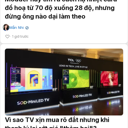
đồ hoạ từ 70 độ xuống 28 độ, nhưng
đừng ông nào dại làm theo
Mẫn Nhi
✔
1 giờ trước
Vì sao TV xịn mua rõ đắt nhưng khi