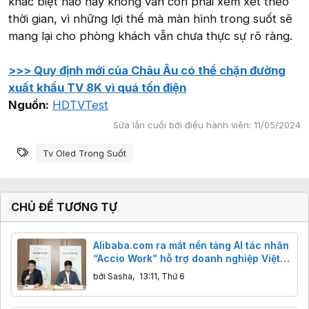
khác biệt nào hay không vẫn còn phải xem xét theo
thời gian, vì những lợi thế mà màn hình trong suốt sẽ
mang lại cho phòng khách vẫn chưa thực sự rõ ràng.
>>> Quy định mới của Châu Âu có thể chặn đường
xuất khẩu TV 8K vì quá tốn điện
Nguồn:
HDTVTest
Sửa lần cuối bởi điều hành viên:
11/05/2024
Từ khóa
Tv Oled Trong Suốt
CHỦ ĐỀ TƯƠNG TỰ
Alibaba.com ra mắt nền tảng AI tác nhân
“Accio Work” hỗ trợ doanh nghiệp Việt
xuất khẩu
bởi
Sasha
,
13:11, Thứ 6